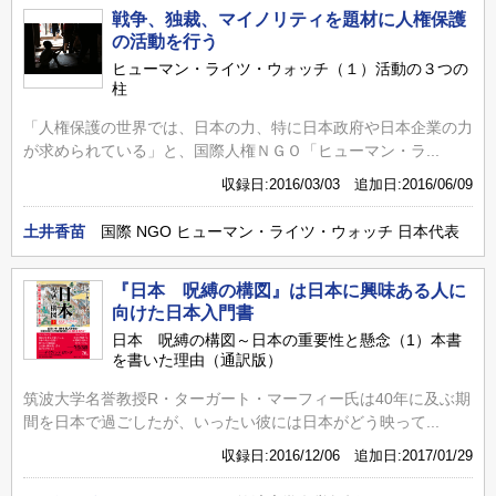
戦争、独裁、マイノリティを題材に人権保護
の活動を行う
ヒューマン・ライツ・ウォッチ（１）活動の３つの
柱
「人権保護の世界では、日本の力、特に日本政府や日本企業の力
が求められている」と、国際人権ＮＧＯ「ヒューマン・ラ...
収録日:2016/03/03 追加日:2016/06/09
土井香苗
国際 NGO ヒューマン・ライツ・ウォッチ 日本代表
『日本 呪縛の構図』は日本に興味ある人に
向けた日本入門書
日本 呪縛の構図～日本の重要性と懸念（1）本書
を書いた理由（通訳版）
筑波大学名誉教授R・ターガート・マーフィー氏は40年に及ぶ期
間を日本で過ごしたが、いったい彼には日本がどう映って...
収録日:2016/12/06 追加日:2017/01/29