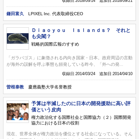
収録日:2018/05/14 追加日:2018/09/21
鎌田富久
LPIXEL Inc. 代表取締役CEO
Ｄｉａｏｙｏｕ Ｉｓｌａｎｄｓ？ それと
も尖閣？
戦略的国際広報のすすめ
「ガラパゴス」に象徴される内向き国家・日本。政府周辺の言動
が海外の誤解を呼ぶ事態も頻発している昨今、「外への発...
収録日:2014/03/24 追加日:2014/04/10
曽根泰教
慶應義塾大学名誉教授
予算は半減したのに日本の開発援助に高い評
価という皮肉
権力政治化する国際社会と国際協力（２）国際開発
協力における日本の役割
現在、世界全体が権力政治を優位とする社会になっている。そん