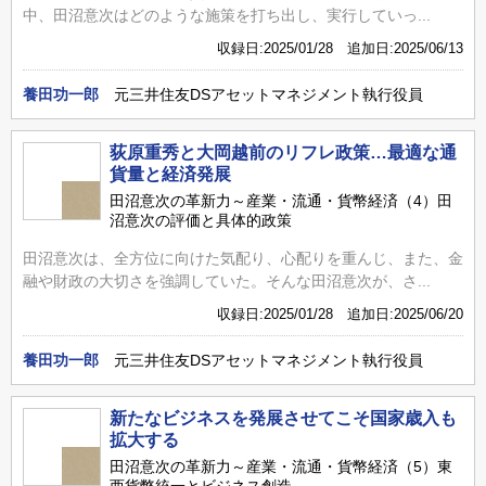
中、田沼意次はどのような施策を打ち出し、実行していっ...
収録日:2025/01/28 追加日:2025/06/13
養田功一郎
元三井住友DSアセットマネジメント執行役員
荻原重秀と大岡越前のリフレ政策…最適な通
貨量と経済発展
田沼意次の革新力～産業・流通・貨幣経済（4）田
沼意次の評価と具体的政策
田沼意次は、全方位に向けた気配り、心配りを重んじ、また、金
融や財政の大切さを強調していた。そんな田沼意次が、さ...
収録日:2025/01/28 追加日:2025/06/20
養田功一郎
元三井住友DSアセットマネジメント執行役員
新たなビジネスを発展させてこそ国家歳入も
拡大する
田沼意次の革新力～産業・流通・貨幣経済（5）東
西貨幣統一とビジネス創造