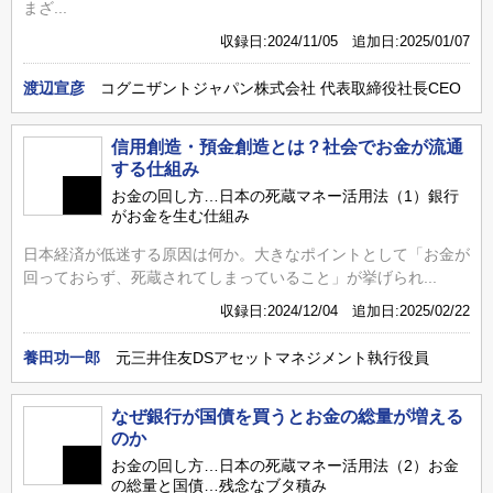
まざ...
収録日:2024/11/05 追加日:2025/01/07
渡辺宣彦
コグニザントジャパン株式会社 代表取締役社長CEO
信用創造・預金創造とは？社会でお金が流通
する仕組み
お金の回し方…日本の死蔵マネー活用法（1）銀行
がお金を生む仕組み
日本経済が低迷する原因は何か。大きなポイントとして「お金が
回っておらず、死蔵されてしまっていること」が挙げられ...
収録日:2024/12/04 追加日:2025/02/22
養田功一郎
元三井住友DSアセットマネジメント執行役員
なぜ銀行が国債を買うとお金の総量が増える
のか
お金の回し方…日本の死蔵マネー活用法（2）お金
の総量と国債…残念なブタ積み