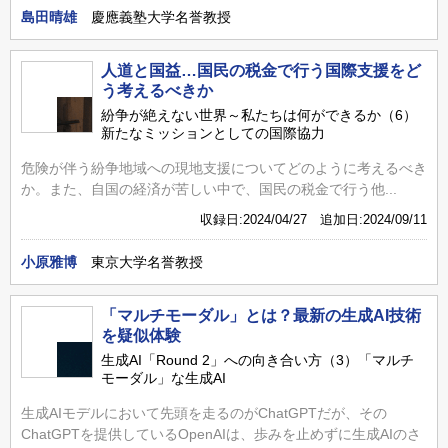
島田晴雄
慶應義塾大学名誉教授
人道と国益…国民の税金で行う国際支援をど
う考えるべきか
紛争が絶えない世界～私たちは何ができるか（6）
新たなミッションとしての国際協力
危険が伴う紛争地域への現地支援についてどのように考えるべき
か。また、自国の経済が苦しい中で、国民の税金で行う他...
収録日:2024/04/27 追加日:2024/09/11
小原雅博
東京大学名誉教授
「マルチモーダル」とは？最新の生成AI技術
を疑似体験
生成AI「Round 2」への向き合い方（3）「マルチ
モーダル」な生成AI
生成AIモデルにおいて先頭を走るのがChatGPTだが、その
ChatGPTを提供しているOpenAIは、歩みを止めずに生成AIのさ