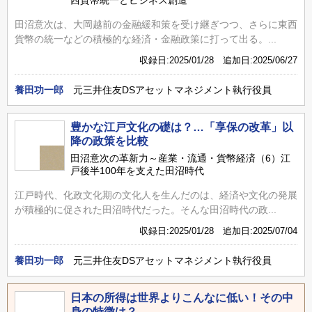
田沼意次は、大岡越前の金融緩和策を受け継ぎつつ、さらに東西
貨幣の統一などの積極的な経済・金融政策に打って出る。...
収録日:2025/01/28 追加日:2025/06/27
養田功一郎
元三井住友DSアセットマネジメント執行役員
豊かな江戸文化の礎は？…「享保の改革」以
降の政策を比較
田沼意次の革新力～産業・流通・貨幣経済（6）江
戸後半100年を支えた田沼時代
江戸時代、化政文化期の文化人を生んだのは、経済や文化の発展
が積極的に促された田沼時代だった。そんな田沼時代の政...
収録日:2025/01/28 追加日:2025/07/04
養田功一郎
元三井住友DSアセットマネジメント執行役員
日本の所得は世界よりこんなに低い！その中
身の特徴は？