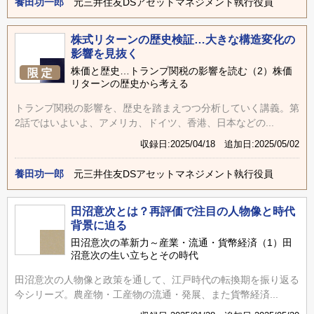
養田功一郎
元三井住友DSアセットマネジメント執行役員
株式リターンの歴史検証…大きな構造変化の
影響を見抜く
株価と歴史…トランプ関税の影響を読む（2）株価
リターンの歴史から考える
トランプ関税の影響を、歴史を踏まえつつ分析していく講義。第
2話ではいよいよ、アメリカ、ドイツ、香港、日本などの...
収録日:2025/04/18 追加日:2025/05/02
養田功一郎
元三井住友DSアセットマネジメント執行役員
田沼意次とは？再評価で注目の人物像と時代
背景に迫る
田沼意次の革新力～産業・流通・貨幣経済（1）田
沼意次の生い立ちとその時代
田沼意次の人物像と政策を通して、江戸時代の転換期を振り返る
今シリーズ。農産物・工産物の流通・発展、また貨幣経済...