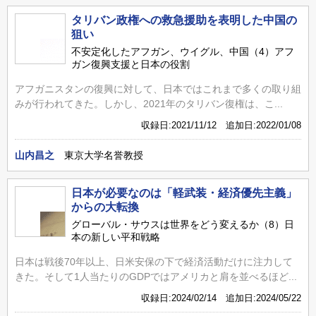
タリバン政権への救急援助を表明した中国の
狙い
不安定化したアフガン、ウイグル、中国（4）アフ
ガン復興支援と日本の役割
アフガニスタンの復興に対して、日本ではこれまで多くの取り組
みが行われてきた。しかし、2021年のタリバン復権は、こ...
収録日:2021/11/12 追加日:2022/01/08
山内昌之
東京大学名誉教授
日本が必要なのは「軽武装・経済優先主義」
からの大転換
グローバル・サウスは世界をどう変えるか（8）日
本の新しい平和戦略
日本は戦後70年以上、日米安保の下で経済活動だけに注力して
きた。そして1人当たりのGDPではアメリカと肩を並べるほど...
収録日:2024/02/14 追加日:2024/05/22