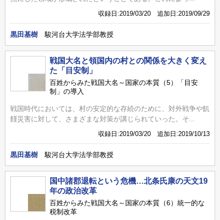
収録日:2019/03/20 追加日:2019/09/29
黒田基樹
駿河台大学法学部教授
戦国大名と領国内の村との関係を大きく変え
た「目安制」
百姓からみた戦国大名～国家の本質（5）「目安
制」の導入
戦国時代においては、村の安定的な存続のために、対外戦争や飢
饉災害に対して、さまざまな対策が講じられていった。そ...
収録日:2019/03/20 追加日:2019/10/13
黒田基樹
駿河台大学法学部教授
国中諸郡退転という危機…北条氏康の天文19
年の政治改革
百姓からみた戦国大名～国家の本質（6）統一的な
税制改革