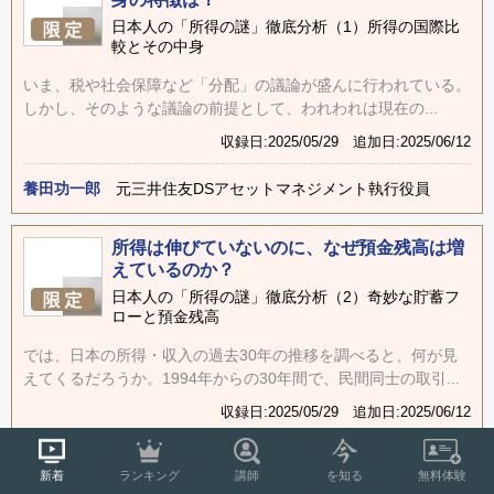
日本人の「所得の謎」徹底分析（1）所得の国際比
較とその中身
いま、税や社会保障など「分配」の議論が盛んに行われている。
しかし、そのような議論の前提として、われわれは現在の...
収録日:2025/05/29 追加日:2025/06/12
養田功一郎
元三井住友DSアセットマネジメント執行役員
所得は伸びていないのに、なぜ預金残高は増
えているのか？
日本人の「所得の謎」徹底分析（2）奇妙な貯蓄フ
ローと預金残高
では、日本の所得・収入の過去30年の推移を調べると、何が見
えてくるだろうか。1994年からの30年間で、民間同士の取引...
収録日:2025/05/29 追加日:2025/06/12
養田功一郎
元三井住友DSアセットマネジメント執行役員
新着
ランキング
講師
を知る
無料体験