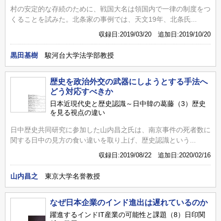
村の安定的な存続のために、戦国大名は領国内で一律の制度をつ
くることを試みた。北条家の事例では、天文19年、北条氏...
収録日:2019/03/20 追加日:2019/10/20
黒田基樹
駿河台大学法学部教授
歴史を政治外交の武器にしようとする手法へ
どう対応すべきか
日本近現代史と歴史認識～日中韓の葛藤（3）歴史
を見る視点の違い
日中歴史共同研究に参加した山内昌之氏は、南京事件の死者数に
関する日中の見方の食い違いを取り上げ、歴史認識という...
収録日:2019/08/22 追加日:2020/02/16
山内昌之
東京大学名誉教授
なぜ日本企業のインド進出は遅れているのか
躍進するインドIT産業の可能性と課題（8）日印関