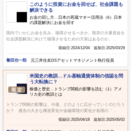
このように投資にお金を回せば、社会課題も
解決できる
お金の回し方…日本の死蔵マネー活用法（6）日本
の課題解決にお金を回す
国内でいかにお金を生み、循環させるべきか。既存の大量資金を
社会課題解決に向けて循環させるための方策はあるのか。...
収録日:2024/12/04 追加日:2025/03/29
養田功一郎
元三井住友DSアセットマネジメント執行役員
米国史の教訓…ドル基軸通貨体制の信認を問
う大転換に？
株価と歴史…トランプ関税の影響を読む（1）アメ
リカ史の教訓とは
トランプ関税の影響は、今後、どのように広がっていくのだろう
か？ 過去の大きな構造変化や金融環境の変化が各国の「...
収録日:2025/04/18 追加日:2025/05/02