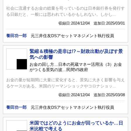
社会に流通するお金の総量を司っているのは日本銀行券を発行す
る日銀だと、一般には思われているかもしれない。しかし...
収録日:2024/12/04 追加日:2025/03/01
養田功一郎
元三井住友DSアセットマネジメント執行役員
緊縮＆積極の是非は!?～財政出動が及ぼす景
気への影響
お金の回し方…日本の死蔵マネー活用法（3）お金
がつくる景気の波…民間VS政府
お金の量が短期間に大量に変化すると、景気に大きく影響を与え
るケースがある。米国のリーマンショックやコロナショッ...
収録日:2024/12/04 追加日:2025/03/08
養田功一郎
元三井住友DSアセットマネジメント執行役員
米国ではどのようにお金が回っているか…日
米比較で考える