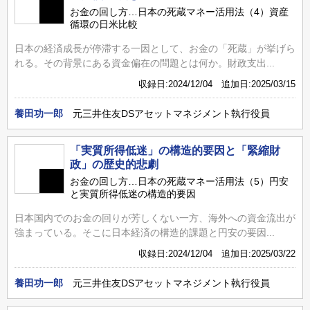
お金の回し方…日本の死蔵マネー活用法（4）資産
循環の日米比較
日本の経済成長が停滞する一因として、お金の「死蔵」が挙げら
れる。その背景にある資金偏在の問題とは何か。財政支出...
収録日:2024/12/04 追加日:2025/03/15
養田功一郎
元三井住友DSアセットマネジメント執行役員
「実質所得低迷」の構造的要因と「緊縮財
政」の歴史的悲劇
お金の回し方…日本の死蔵マネー活用法（5）円安
と実質所得低迷の構造的要因
日本国内でのお金の回りが芳しくない一方、海外への資金流出が
強まっている。そこに日本経済の構造的課題と円安の要因...
収録日:2024/12/04 追加日:2025/03/22
養田功一郎
元三井住友DSアセットマネジメント執行役員