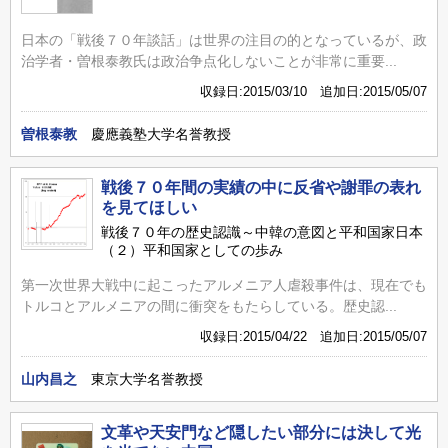
日本の「戦後７０年談話」は世界の注目の的となっているが、政
治学者・曽根泰教氏は政治争点化しないことが非常に重要...
収録日:2015/03/10 追加日:2015/05/07
曽根泰教
慶應義塾大学名誉教授
戦後７０年間の実績の中に反省や謝罪の表れ
を見てほしい
戦後７０年の歴史認識～中韓の意図と平和国家日本
（２）平和国家としての歩み
第一次世界大戦中に起こったアルメニア人虐殺事件は、現在でも
トルコとアルメニアの間に衝突をもたらしている。歴史認...
収録日:2015/04/22 追加日:2015/05/07
山内昌之
東京大学名誉教授
文革や天安門など隠したい部分には決して光