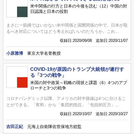
米中関係の行方と日本の今後を読む（12）中国の対
日認識と日本の役割
まさに一筋縄ではいかない米中関係と国際関係の中で、日本が取
るべき対応についてはどう考えればいいのだろうか。これ...
収録日:2020/09/08 追加日:2020/11/07
小原雅博
東京大学名誉教授
COVID-19が原因のトランプ大統領が遂行す
る「3つの戦争」
米国の対中政策～戦略の現状と課題（6）4つのアプ
ローチと3つの戦争
コロナパンデミック以降、アメリカの対中路線は4つに分けるこ
とができる。「宥和」から「集団的抵抗」「包括的圧力」...
収録日:2020/10/07 追加日:2020/10/27
吉田正紀
元海上自衛隊佐世保地方総監