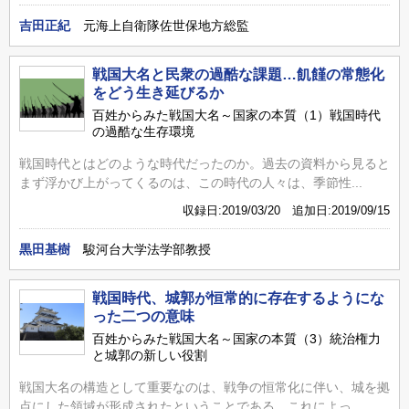
吉田正紀
元海上自衛隊佐世保地方総監
戦国大名と民衆の過酷な課題…飢饉の常態化
をどう生き延びるか
百姓からみた戦国大名～国家の本質（1）戦国時代
の過酷な生存環境
戦国時代とはどのような時代だったのか。過去の資料から見ると
まず浮かび上がってくるのは、この時代の人々は、季節性...
収録日:2019/03/20 追加日:2019/09/15
黒田基樹
駿河台大学法学部教授
戦国時代、城郭が恒常的に存在するようにな
った二つの意味
百姓からみた戦国大名～国家の本質（3）統治権力
と城郭の新しい役割
戦国大名の構造として重要なのは、戦争の恒常化に伴い、城を拠
点にした領域が形成されたということである。これによっ...