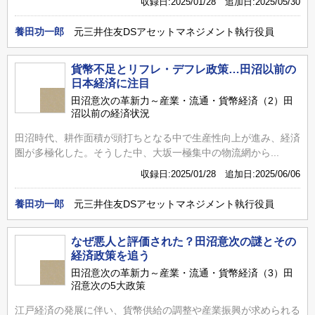
収録日:2025/01/28 追加日:2025/05/30
養田功一郎
元三井住友DSアセットマネジメント執行役員
貨幣不足とリフレ・デフレ政策…田沼以前の
日本経済に注目
田沼意次の革新力～産業・流通・貨幣経済（2）田
沼以前の経済状況
田沼時代、耕作面積が頭打ちとなる中で生産性向上が進み、経済
圏が多極化した。そうした中、大坂一極集中の物流網から...
収録日:2025/01/28 追加日:2025/06/06
養田功一郎
元三井住友DSアセットマネジメント執行役員
なぜ悪人と評価された？田沼意次の謎とその
経済政策を追う
田沼意次の革新力～産業・流通・貨幣経済（3）田
沼意次の5大政策
江戸経済の発展に伴い、貨幣供給の調整や産業振興が求められる