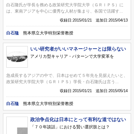
白石隆氏が学長を務める政策研究大学院大学（ＧＲＩＰＳ）に
は、東南アジアを中心に優秀な人材が集まり、各国で活躍す...
収録日:2015/01/21 追加日:2015/04/13
白石隆
熊本県立大学特別栄誉教授
いい研究者がいいマネージャーとは限らない
アメリカ型キャリア・パターンで大学変革を
急成長するアジアの中で、日本はせめて５年先を見据えたいと、
政策研究大学院大学（ＧＲＩＰＳ）学長・白石隆氏は言う...
収録日:2015/01/21 追加日:2015/05/14
白石隆
熊本県立大学特別栄誉教授
政治争点化は日本にとって有利な道ではない
「７０年談話」における賢い選択肢とは？