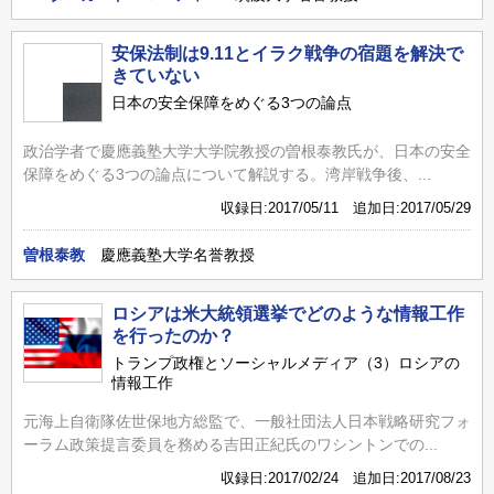
安保法制は9.11とイラク戦争の宿題を解決で
きていない
日本の安全保障をめぐる3つの論点
政治学者で慶應義塾大学大学院教授の曽根泰教氏が、日本の安全
保障をめぐる3つの論点について解説する。湾岸戦争後、...
収録日:2017/05/11 追加日:2017/05/29
曽根泰教
慶應義塾大学名誉教授
ロシアは米大統領選挙でどのような情報工作
を行ったのか？
トランプ政権とソーシャルメディア（3）ロシアの
情報工作
元海上自衛隊佐世保地方総監で、一般社団法人日本戦略研究フォ
ーラム政策提言委員を務める吉田正紀氏のワシントンでの...
収録日:2017/02/24 追加日:2017/08/23