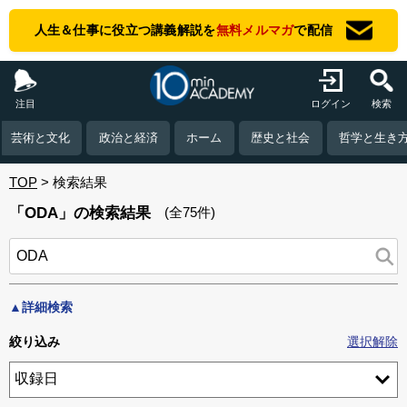
人生＆仕事に役立つ講義解説を
無料メルマガ
で配信
注目
ログイン
検索
芸術と文化
政治と経済
ホーム
歴史と社会
哲学と生き
TOP
検索結果
「ODA」の検索結果
(全75件)
▲詳細検索
絞り込み
選択解除