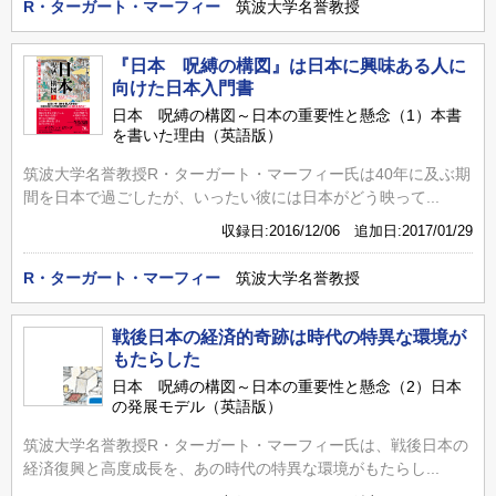
R・ターガート・マーフィー
筑波大学名誉教授
『日本 呪縛の構図』は日本に興味ある人に
向けた日本入門書
日本 呪縛の構図～日本の重要性と懸念（1）本書
を書いた理由（英語版）
筑波大学名誉教授R・ターガート・マーフィー氏は40年に及ぶ期
間を日本で過ごしたが、いったい彼には日本がどう映って...
収録日:2016/12/06 追加日:2017/01/29
R・ターガート・マーフィー
筑波大学名誉教授
戦後日本の経済的奇跡は時代の特異な環境が
もたらした
日本 呪縛の構図～日本の重要性と懸念（2）日本
の発展モデル（英語版）
筑波大学名誉教授R・ターガート・マーフィー氏は、戦後日本の
経済復興と高度成長を、あの時代の特異な環境がもたらし...