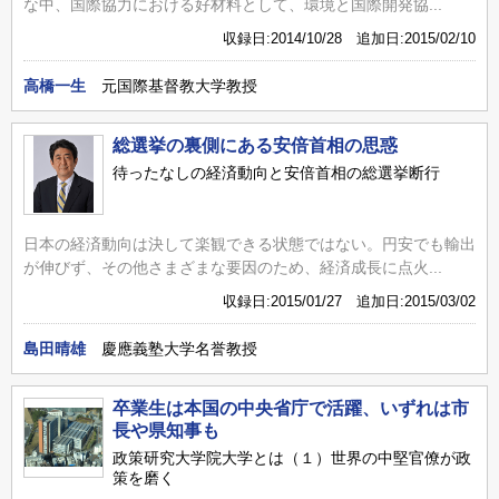
な中、国際協力における好材料として、環境と国際開発協...
収録日:2014/10/28 追加日:2015/02/10
高橋一生
元国際基督教大学教授
総選挙の裏側にある安倍首相の思惑
待ったなしの経済動向と安倍首相の総選挙断行
日本の経済動向は決して楽観できる状態ではない。円安でも輸出
が伸びず、その他さまざまな要因のため、経済成長に点火...
収録日:2015/01/27 追加日:2015/03/02
島田晴雄
慶應義塾大学名誉教授
卒業生は本国の中央省庁で活躍、いずれは市
長や県知事も
政策研究大学院大学とは（１）世界の中堅官僚が政
策を磨く