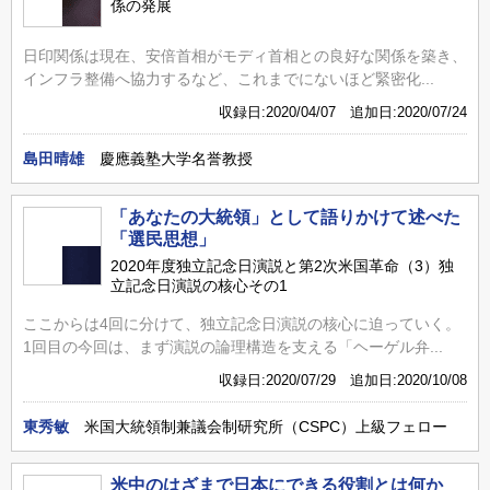
係の発展
日印関係は現在、安倍首相がモディ首相との良好な関係を築き、
インフラ整備へ協力するなど、これまでにないほど緊密化...
収録日:2020/04/07 追加日:2020/07/24
島田晴雄
慶應義塾大学名誉教授
「あなたの大統領」として語りかけて述べた
「選民思想」
2020年度独立記念日演説と第2次米国革命（3）独
立記念日演説の核心その1
ここからは4回に分けて、独立記念日演説の核心に迫っていく。
1回目の今回は、まず演説の論理構造を支える「ヘーゲル弁...
収録日:2020/07/29 追加日:2020/10/08
東秀敏
米国大統領制兼議会制研究所（CSPC）上級フェロー
米中のはざまで日本にできる役割とは何か