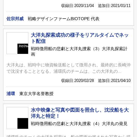
収録日:2020/11/04 追加日:2021/01/11
佐宗邦威
戦略デザインファームBIOTOPE 代表
大洋丸探索成功の様子をリアルタイムでネッ
ト配信
戦時徴用船の悲劇と大洋丸捜索（3）大洋丸探索計
画
大洋丸は、戦時中に物資輸送船として徴用され、最終的に長崎沖
で沈没することとなる。浦環氏のチームは、この大洋丸の...
収録日:2020/02/28 追加日:2021/04/10
浦環
東京大学名誉教授
水中映像と写真や図面を照合し、沈没船を大
洋丸と特定！
戦時徴用船の悲劇と大洋丸捜索（4）大洋丸の発見
浦環氏のチームの大洋丸探索は、船の図面や残された写真から得