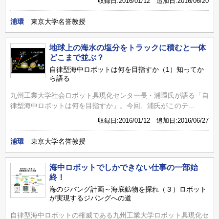
収録日:2016/01/12 追加日:2016/06/20
浦環
東京大学名誉教授
地球上の海水の塩分をトラックに積むと一体
どこまで並ぶ？
自律型海中ロボットは何を目指すか（1）知ってか
ら語る
九州工業大学社会ロボット具現化センター長・浦環氏が語る「自
律型海中ロボットは何を目指すか」。今回、浦氏がこのテ...
収録日:2016/01/12 追加日:2016/06/27
浦環
東京大学名誉教授
海中ロボットでしかできない仕事の一部始
終！
海のジパング計画～海底鉱物を探れ（３）ロボット
が実現するジパングへの道
自律型海中ロボットの権威である九州工業大学ロボット具現化セ