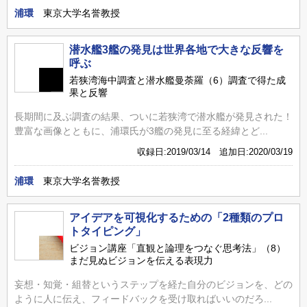
浦環
東京大学名誉教授
潜水艦3艦の発見は世界各地で大きな反響を
呼ぶ
若狭湾海中調査と潜水艦曼荼羅（6）調査で得た成
果と反響
長期間に及ぶ調査の結果、ついに若狭湾で潜水艦が発見された！
豊富な画像とともに、浦環氏が3艦の発見に至る経緯とど...
収録日:2019/03/14 追加日:2020/03/19
浦環
東京大学名誉教授
アイデアを可視化するための「2種類のプロ
トタイピング」
ビジョン講座「直観と論理をつなぐ思考法」（8）
まだ見ぬビジョンを伝える表現力
妄想・知覚・組替というステップを経た自分のビジョンを、どの
ように人に伝え、フィードバックを受け取ればいいのだろ...