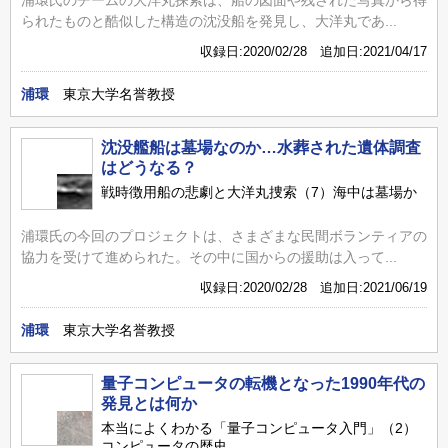
られたものと酷似した構造の沈没船を発見し、大洋丸であ...
収録日:2020/02/28 追加日:2021/04/17
浦環
東京大学名誉教授
沈没艦船は墓場なのか…水葬された遺体調査
はどうなる？
戦時徴用船の悲劇と大洋丸捜索（7）海中は墓場か
浦環氏の今回のプロジェクトは、さまざまな民間ボランティアの
協力を受けて進められた。その中に国からの援助は入って...
収録日:2020/02/28 追加日:2021/06/19
浦環
東京大学名誉教授
量子コンピュータの転機となった1990年代の
発見とは何か
本当によくわかる「量子コンピュータ入門」（2）
コンピュータの歴史