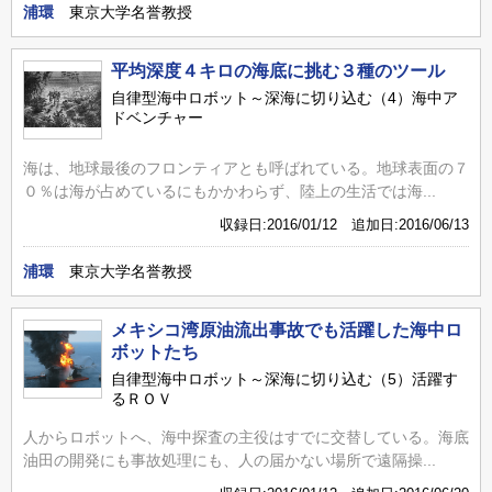
浦環
東京大学名誉教授
平均深度４キロの海底に挑む３種のツール
自律型海中ロボット～深海に切り込む（4）海中ア
ドベンチャー
海は、地球最後のフロンティアとも呼ばれている。地球表面の７
０％は海が占めているにもかかわらず、陸上の生活では海...
収録日:2016/01/12 追加日:2016/06/13
浦環
東京大学名誉教授
メキシコ湾原油流出事故でも活躍した海中ロ
ボットたち
自律型海中ロボット～深海に切り込む（5）活躍す
るＲＯＶ
人からロボットへ、海中探査の主役はすでに交替している。海底
油田の開発にも事故処理にも、人の届かない場所で遠隔操...