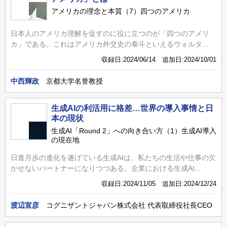
アメリカの理念と本質（7）四つのアメリカ
日本人のアメリカ理解を促すのに役に立つのが「四つのアメリ
カ」である。これはアメリカ外交史の泰斗といえるウォルタ...
収録日:2024/06/14 追加日:2024/10/01
中西輝政
京都大学名誉教授
生成AIの利活用に格差…世界の導入事情と日
本の現状
生成AI「Round 2」への向き合い方（1）生成AI導入
の現在地
日進月歩の進化を遂げている生成AIは、私たちの生活や仕事の欠
かせないパートナーになりつつある。企業における生成AI...
収録日:2024/11/05 追加日:2024/12/24
渡辺宣彦
コグニザントジャパン株式会社 代表取締役社長CEO