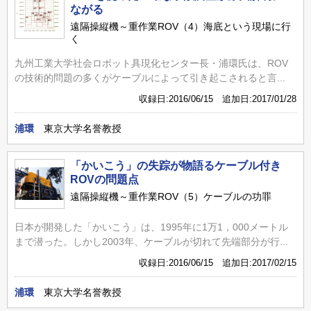
ながる
遠隔操縦機～重作業ROV（4）海底という現場に行
く
九州工業大学社会ロボット具現化センター長・浦環氏は、ROV
の技術的問題の多くがケーブルによって引き起こされると言...
収録日:2016/06/15 追加日:2017/01/28
浦環
東京大学名誉教授
「かいこう」の失踪が物語るケーブル付き
ROVの問題点
遠隔操縦機～重作業ROV（5）ケーブルの功罪
日本が開発した「かいこう」は、1995年に1万1，000メートル
まで潜った。しかし2003年、ケーブルが切れて先端部分が行...
収録日:2016/06/15 追加日:2017/02/15
浦環
東京大学名誉教授