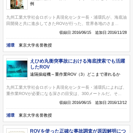
例
九州工業大学社会ロボット具現化センター長・浦環氏が、海底油
田開発と共に進歩してきたROVが行った、世界各地のさま...
収録日:2016/06/15 追加日:2016/11/28
浦環
東京大学名誉教授
えひめ丸衝突事故における海底捜索でも活躍
したROV
遠隔操縦機～重作業ROV（3）どこまで潜れるか
九州工業大学社会ロボット具現化センター長・浦環氏によれば、
重作業ROVが必要になる深さの目安は、300メートルだ。そ...
収録日:2016/06/15 追加日:2016/12/12
浦環
東京大学名誉教授
ROVを使った正確な事故調査が原因解明につ