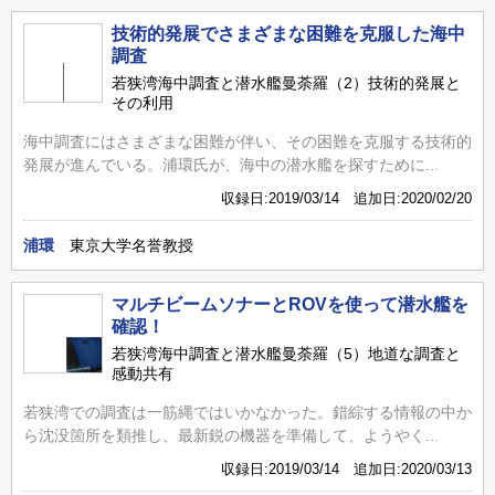
技術的発展でさまざまな困難を克服した海中
調査
若狭湾海中調査と潜水艦曼荼羅（2）技術的発展と
その利用
海中調査にはさまざまな困難が伴い、その困難を克服する技術的
発展が進んでいる。浦環氏が、海中の潜水艦を探すために...
収録日:2019/03/14 追加日:2020/02/20
浦環
東京大学名誉教授
マルチビームソナーとROVを使って潜水艦を
確認！
若狭湾海中調査と潜水艦曼荼羅（5）地道な調査と
感動共有
若狭湾での調査は一筋縄ではいかなかった。錯綜する情報の中か
ら沈没箇所を類推し、最新鋭の機器を準備して、ようやく...
収録日:2019/03/14 追加日:2020/03/13