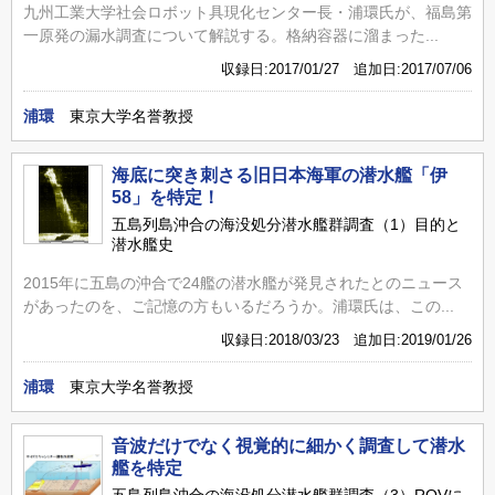
九州工業大学社会ロボット具現化センター長・浦環氏が、福島第
一原発の漏水調査について解説する。格納容器に溜まった...
収録日:2017/01/27 追加日:2017/07/06
浦環
東京大学名誉教授
海底に突き刺さる旧日本海軍の潜水艦「伊
58」を特定！
五島列島沖合の海没処分潜水艦群調査（1）目的と
潜水艦史
2015年に五島の沖合で24艦の潜水艦が発見されたとのニュース
があったのを、ご記憶の方もいるだろうか。浦環氏は、この...
収録日:2018/03/23 追加日:2019/01/26
浦環
東京大学名誉教授
音波だけでなく視覚的に細かく調査して潜水
艦を特定
五島列島沖合の海没処分潜水艦群調査（3）ROVに