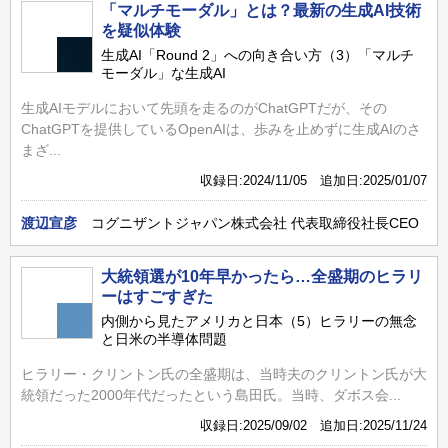
「マルチモーダル」とは？最新の生成AI技術
を疑似体験
生成AI「Round 2」への向き合い方（3）「マルチ
モーダル」な生成AI
生成AIモデルにおいて先頭を走るのがChatGPTだが、その
ChatGPTを提供しているOpenAIは、歩みを止めずに生成AIのさ
まざ...
収録日:2024/11/05 追加日:2025/01/07
渡辺宣彦
コグニザントジャパン株式会社 代表取締役社長CEO
大統領選が10年早かったら…全盛期のヒラリ
ーはすごすぎた
内側から見たアメリカと日本（5）ヒラリーの無念
と日米の半導体問題
ヒラリー・クリントン氏の全盛期は、当時夫のクリントン氏が大
統領だった2000年代だったという島田氏。当時、ダボス会...
収録日:2025/09/02 追加日:2025/11/24