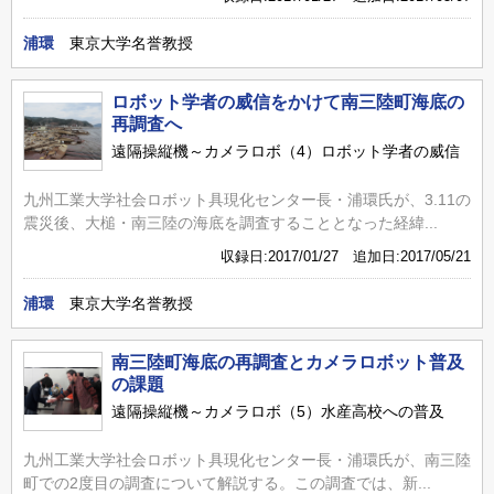
浦環
東京大学名誉教授
ロボット学者の威信をかけて南三陸町海底の
再調査へ
遠隔操縦機～カメラロボ（4）ロボット学者の威信
九州工業大学社会ロボット具現化センター長・浦環氏が、3.11の
震災後、大槌・南三陸の海底を調査することとなった経緯...
収録日:2017/01/27 追加日:2017/05/21
浦環
東京大学名誉教授
南三陸町海底の再調査とカメラロボット普及
の課題
遠隔操縦機～カメラロボ（5）水産高校への普及
九州工業大学社会ロボット具現化センター長・浦環氏が、南三陸
町での2度目の調査について解説する。この調査では、新...