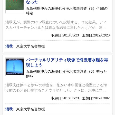
なった
五島列島沖合の海没処分潜水艦群調査（5）伊58の
特定
浦環氏が、実際のROV調査について説明する。その結果、ディ
スカバリーチャンネルとは異なる結論に達したわけだが、浦...
収録日:2018/03/23 追加日:2019/02/23
浦環
東京大学名誉教授
バーチャルリアリティ映像で海没潜水艦を再
現しよう
五島列島沖合の海没処分潜水艦群調査（6）甦った
伊47
浦環氏は伊36と伊47の特定を、細かい水中画像と模型による海
没前の姿とを比較することで可能とした。さらに、水中に立...
収録日:2018/03/23 追加日:2019/03/02
浦環
東京大学名誉教授