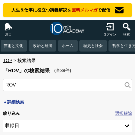
人生＆仕事に役立つ講義解説を
無料メルマガ
で配信
注目
ログイン
検索
芸術と文化
政治と経済
ホーム
歴史と社会
哲学と生き
TOP
検索結果
「ROV」の検索結果
(全38件)
▲詳細検索
絞り込み
選択解除