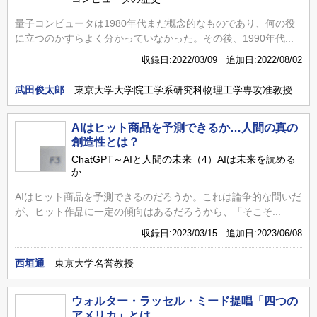
量子コンピュータは1980年代まだ概念的なものであり、何の役
に立つのかすらよく分かっていなかった。その後、1990年代...
収録日:2022/03/09 追加日:2022/08/02
武田俊太郎
東京大学大学院工学系研究科物理工学専攻准教授
AIはヒット商品を予測できるか…人間の真の
創造性とは？
ChatGPT～AIと人間の未来（4）AIは未来を読める
か
AIはヒット商品を予測できるのだろうか。これは論争的な問いだ
が、ヒット作品に一定の傾向はあるだろうから、「そこそ...
収録日:2023/03/15 追加日:2023/06/08
西垣通
東京大学名誉教授
ウォルター・ラッセル・ミード提唱「四つの
アメリカ」とは