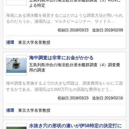
よる特定
海底にある潜水艦を発見するにはどのような調査方法が用いられ
るのだろうか。浦環氏は、マルチビームソナー、サイドス...
収録日:2018/03/23 追加日:2019/02/09
浦環
東京大学名誉教授
海中調査は非常にお金がかかる
五島列島沖合の海没処分潜水艦群調査（4）調査費
用の調達
海中調査を実施する上での大きな問題は、調査費用をいかに工面
するかである。浦環氏は3,000万円もの高額な費用をどう...
収録日:2018/03/23 追加日:2019/02/16
浦環
東京大学名誉教授
水抜き穴の形状の違いが伊58特定の決定打に