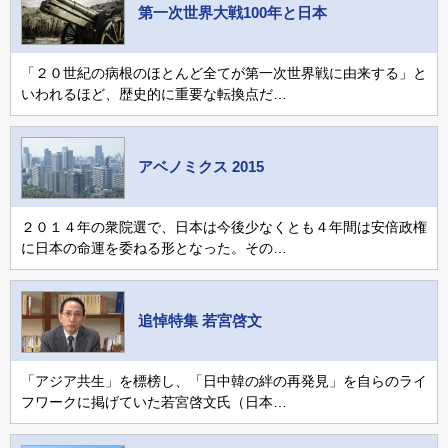
第一次世界大戦100年と日本
「２０世紀の病根のほとんど全てが第一次世界戦に由来する」と
いわれるほど、歴史的に重要な転換点だ…
アベノミクス 2015
２０１４年の衆院選で、日本は今後少なくとも４年間は安倍政権
に日本の命運を委ねる形となった。その…
追悼特集 若宮啓文
「アジア共生」を標榜し、「日中韓の絆の再発見」を自らのライ
フワークに掲げていた若宮啓文氏（日本…