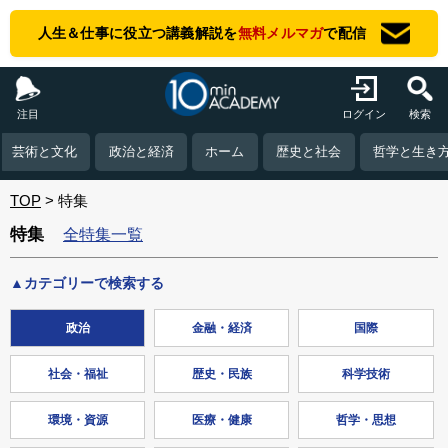
人生＆仕事に役立つ講義解説を
無料メルマガ
で配信
注目
ログイン
検索
芸術と文化
政治と経済
ホーム
歴史と社会
哲学と生き
TOP
特集
特集
全特集一覧
カテゴリーで検索する
政治
金融・経済
国際
社会・福祉
歴史・民族
科学技術
環境・資源
医療・健康
哲学・思想