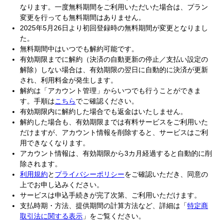
なります。一度無料期間をご利用いただいた場合は、プラン
変更を行っても無料期間はありません。
2025年5月26日より初回登録時の無料期間が変更となりまし
た。
無料期間中はいつでも解約可能です。
有効期限までに解約（決済の自動更新の停止／支払い設定の
解除）しない場合は、有効期限の翌日に自動的に決済が更新
され、利用料金が発生します。
解約は「アカウント管理」からいつでも行うことができま
す。手順は
こちら
でご確認ください。
有効期限内に解約した場合でも返金はいたしません。
解約した場合も、有効期限までは有料サービスをご利用いた
だけますが、アカウント情報を削除すると、サービスはご利
用できなくなります。
アカウント情報は、有効期限から3カ月経過すると自動的に削
除されます。
利用規約
と
プライバシーポリシー
をご確認いただき、同意の
上でお申し込みください。
サービスは申込手続きが完了次第、ご利用いただけます。
支払時期・方法、提供期間の計算方法など、詳細は「
特定商
取引法に関する表示
」をご覧ください。