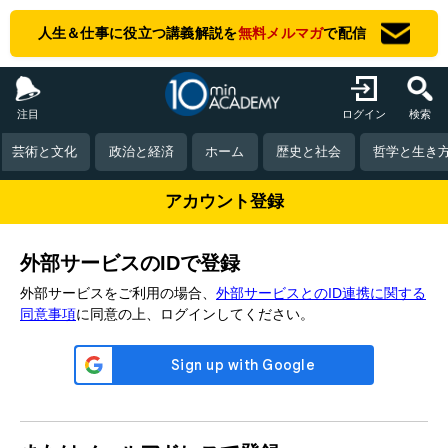
人生＆仕事に役立つ講義解説を
無料メルマガ
で配信
注目
ログイン
検索
芸術と文化
政治と経済
ホーム
歴史と社会
哲学と生き
アカウント登録
外部サービスのIDで登録
外部サービスをご利用の場合、
外部サービスとのID連携に関する
同意事項
に同意の上、ログインしてください。