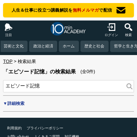
人生＆仕事に役立つ講義解説を
無料メルマガ
で配信
注目
ログイン
検索
芸術と文化
政治と経済
ホーム
歴史と社会
哲学と生き
TOP
検索結果
「エピソード記憶」の検索結果
(全0件)
▼詳細検索
利用規約
プライバシーポリシー
お問い合わせ
よくあるご質問
対応機種