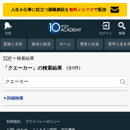
人生＆仕事に役立つ講義解説を
無料メルマガ
で配信
注目
ログイン
検索
芸術と文化
政治と経済
ホーム
歴史と社会
哲学と生き
TOP
検索結果
「クエーカー」の検索結果
(全0件)
▼詳細検索
利用規約
プライバシーポリシー
お問い合わせ
よくあるご質問
対応機種