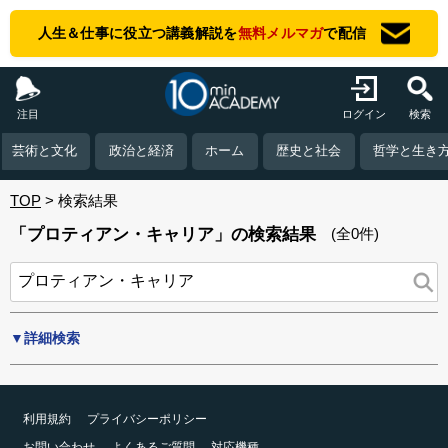
人生＆仕事に役立つ講義解説を
無料メルマガ
で配信
注目
ログイン
検索
芸術と文化
政治と経済
ホーム
歴史と社会
哲学と生き
TOP
検索結果
「プロティアン・キャリア」の検索結果
(全0件)
▼詳細検索
利用規約
プライバシーポリシー
お問い合わせ
よくあるご質問
対応機種