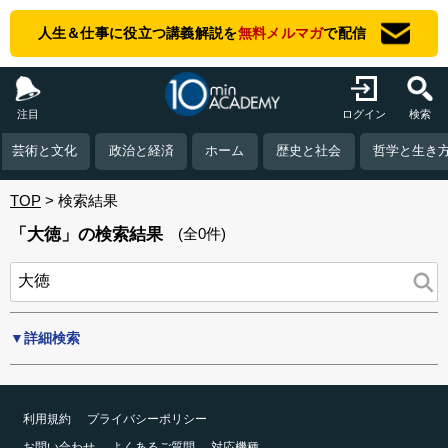
人生＆仕事に役立つ講義解説を
無料メルマガ
で配信
注目
ログイン
検索
芸術と文化
政治と経済
ホーム
歴史と社会
哲学と生き
TOP
検索結果
「大徳」の検索結果
(全0件)
▼詳細検索
利用規約
プライバシーポリシー
お問い合わせ
よくあるご質問
対応機種