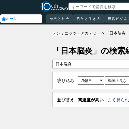
ホーム
歴史と社会
哲学と生き方
経営ビジネ
テンミニッツ・アカデミー
「日本脳炎
「日本脳炎」の検索
絞り込み :
並び替え :
関連度が高い
よく見ら