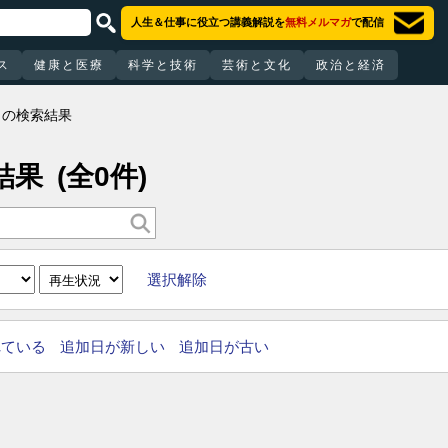
人生＆仕事に役立つ講義解説を
無料メルマガ
で配信
ス
健康と医療
科学と技術
芸術と文化
政治と経済
」の検索結果
結果
(全0件)
選択解除
れている
追加日が新しい
追加日が古い