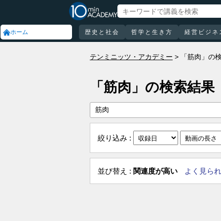
ホーム
歴史と社会
哲学と生き方
経営ビジネ
テンミニッツ・アカデミー
「筋肉」の
「筋肉」の検索結果
絞り込み :
並び替え :
関連度が高い
よく見ら