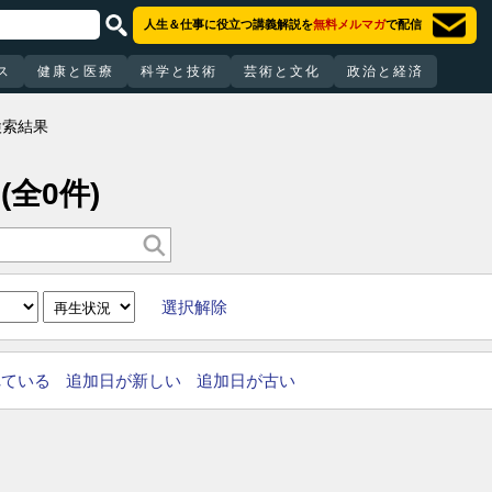
人生＆仕事に役立つ講義解説を
無料メルマガ
で配信
ス
健康と医療
科学と技術
芸術と文化
政治と経済
検索結果
(全0件)
選択解除
れている
追加日が新しい
追加日が古い