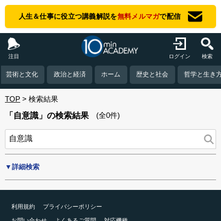
人生＆仕事に役立つ講義解説を
無料メルマガ
で配信
注目
ログイン
検索
芸術と文化
政治と経済
ホーム
歴史と社会
哲学と生き
TOP
検索結果
「自意識」の検索結果
(全0件)
▼詳細検索
利用規約
プライバシーポリシー
お問い合わせ
よくあるご質問
対応機種