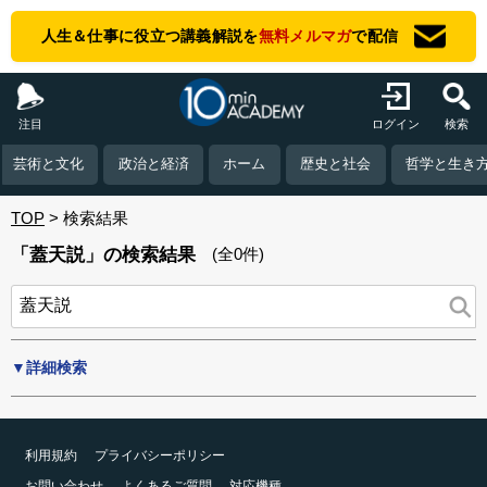
人生＆仕事に役立つ講義解説を
無料メルマガ
で配信
注目
ログイン
検索
芸術と文化
政治と経済
ホーム
歴史と社会
哲学と生き
TOP
検索結果
「蓋天説」の検索結果
(全0件)
▼詳細検索
利用規約
プライバシーポリシー
お問い合わせ
よくあるご質問
対応機種