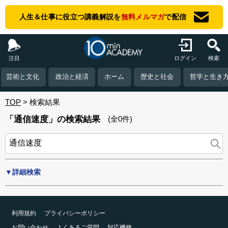
人生＆仕事に役立つ講義解説を
無料メルマガ
で配信
注目
ログイン
検索
芸術と文化
政治と経済
ホーム
歴史と社会
哲学と生き
TOP
検索結果
「通信速度」の検索結果
(全0件)
▼詳細検索
利用規約
プライバシーポリシー
お問い合わせ
よくあるご質問
対応機種