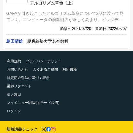
アルゴリズム革命〈上〉
GAFAが引き起こしたアルゴリズム革命について2話に渡って見
ていく。コンピュータの演算能力が著しく高まり、ビッグデ...
収録日:2021/07/20 追加日:2022/06/07
島田晴雄
慶應義塾大学名誉教授
利用規約
プライバシーポリシー
お問い合わせ
よくあるご質問
対応機種
特定商取引法に基づく表示
講師リクエスト
法人窓口
マイメニュー削除(spモード決済)
ログイン
新着講義チェック