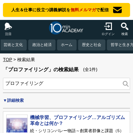
人生＆仕事に役立つ講義解説を
無料メルマガ
で配信
注目
ログイン
検索
芸術と文化
政治と経済
ホーム
歴史と社会
哲学と生き
TOP
検索結果
「プロファイリング」の検索結果
(全1件)
▼詳細検索
機械学習、プロファイリング…アルゴリズム
革命とは何か？
続・シリコンバレー物語～創業者群像と課題（5）