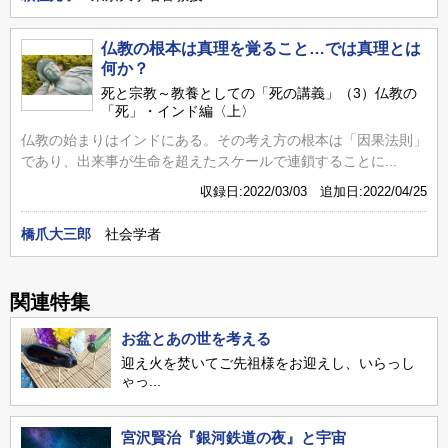
仏教の根本は真理を覚ること…では真理とは
何か？
死と宗教～教養としての「死の講義」（3）仏教の
「死」・インド編〈上〉
仏教の始まりはインドにある。その考え方の根本は「因果法則」
であり、出来事が生命を超えたスケールで連鎖することに...
収録日:2022/03/03 追加日:2022/04/25
橋爪大三郎
社会学者
関連特集
お盆とあの世を考える
迎え火を焚いてご先祖様をお迎えし、いらっし
ゃっ...
宮沢賢治『銀河鉄道の夜』と宇宙