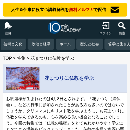
人生＆仕事に役立つ講義解説を
無料メルマガ
で配信
注目
ログイン
検索
芸術と文化
政治と経済
ホーム
歴史と社会
哲学と生き
TOP
特集
花まつりに仏教を学ぶ
花まつりに仏教を学ぶ
お釈迦様が生まれたのは4月8日とされます。「花まつり（灌仏
会）」などの行事に参加されたことがある方も多いのではないで
しょうか。クリスマスにキリスト教を学ぶように、お花まつりに
仏教を学んでみるのも、心を高める良い機会となることでしょ
う。今回の特集では「仏教の秘密」をとてもわかりやすく学ぶこ
とができる講義をピックアップしました。仏教の多様で奥深い面