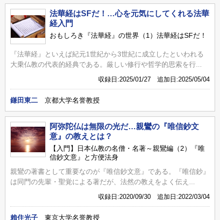
法華経はSFだ！…心を元気にしてくれる法華
経入門
おもしろき『法華経』の世界（1）法華経はSFだ！
『法華経』といえば紀元1世紀から3世紀に成立したといわれる
大乗仏教の代表的経典である。厳しい修行や哲学的思索を行...
収録日:2025/01/27 追加日:2025/05/04
鎌田東二
京都大学名誉教授
阿弥陀仏は無限の光だ…親鸞の『唯信鈔文
意』の教えとは？
【入門】日本仏教の名僧・名著～親鸞編（2）『唯
信鈔文意』と方便法身
親鸞の著書として重要なのが『唯信鈔文意』である。『唯信鈔』
は同門の先輩・聖覚による著だが、法然の教えをよく伝え...
収録日:2020/09/30 追加日:2022/03/04
賴住光子
東京大学名誉教授