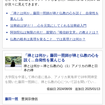
が次々に見えてきます。
「禅とは何か」藤田一照師が禅と仏教の心を説く…自発性を
重んじる
法華経はSFだ！…心を元気にしてくれる法華経入門
阿弥陀仏は無限の光だ…親鸞の『唯信鈔文意』の教えとは？
仏教の根本は真理を覚ること…では真理とは何か？
「禅とは何か」藤田一照師が禅と仏教の心を
説く…自発性を重んじる
禅とは何か～禅と仏教の心（1）アメリカの禅と日
本の禅
大学院を中退して禅の道に進み、アメリカ東海岸で18年間禅堂
を開いた藤田一照師に、禅と仏教の心について話を聞いてい...
収録日:2024/08/09 追加日:2025/01/13
藤田一照
曹洞宗僧侶