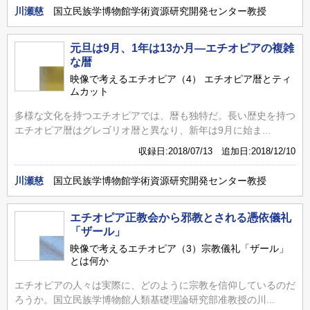
川瀬慈
国立民族学博物館学術資源研究開発センター教授
元旦は9月、1年は13か月―エチオピアの複雑
な暦
映像で考えるエチオピア（4） エチオピア暦とティ
ムカット
多様な文化を持つエチオピアでは、暦も独特だ。長い歴史を持つ
エチオピア暦はグレゴリオ暦と異なり、新年は9月に始ま...
収録日:2018/07/13 追加日:2018/12/10
川瀬慈
国立民族学博物館学術資源研究開発センター教授
エチオピア正教会から邪教とされる憑依儀礼
「ザール」
映像で考えるエチオピア（3）宗教儀礼「ザール」
とは何か
エチオピアの人々は実際に、どのように宗教を信仰しているのだ
ろうか。国立民族学博物館人類基礎理論研究部准教授の川...