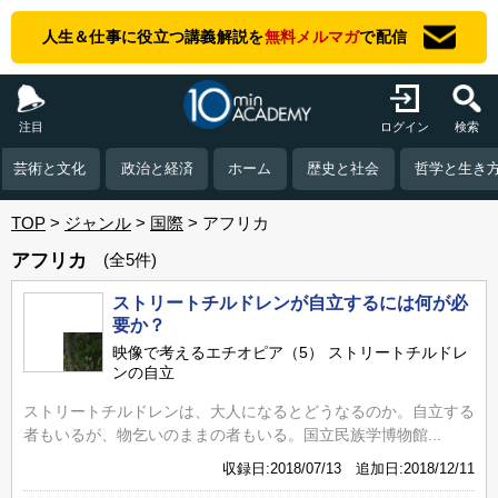
人生＆仕事に役立つ講義解説を
無料メルマガ
で配信
注目
ログイン
検索
芸術と文化
政治と経済
ホーム
歴史と社会
哲学と生き
TOP
ジャンル
国際
アフリカ
アフリカ
(全5件)
ストリートチルドレンが自立するには何が必
要か？
映像で考えるエチオピア（5） ストリートチルドレ
ンの自立
ストリートチルドレンは、大人になるとどうなるのか。自立する
者もいるが、物乞いのままの者もいる。国立民族学博物館...
収録日:2018/07/13 追加日:2018/12/11