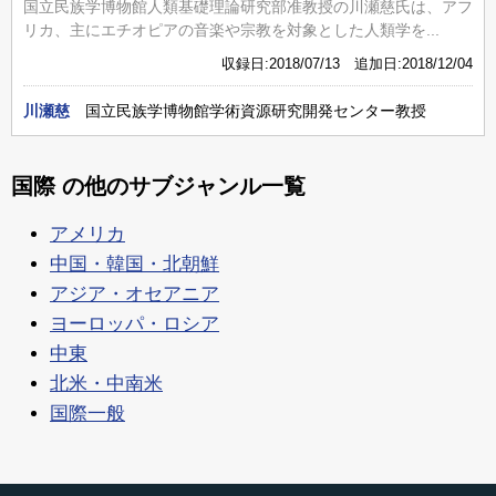
国立民族学博物館人類基礎理論研究部准教授の川瀬慈氏は、アフ
リカ、主にエチオピアの音楽や宗教を対象とした人類学を...
収録日:2018/07/13 追加日:2018/12/04
川瀬慈
国立民族学博物館学術資源研究開発センター教授
国際 の他のサブジャンル一覧
アメリカ
中国・韓国・北朝鮮
アジア・オセアニア
ヨーロッパ・ロシア
中東
北米・中南米
国際一般