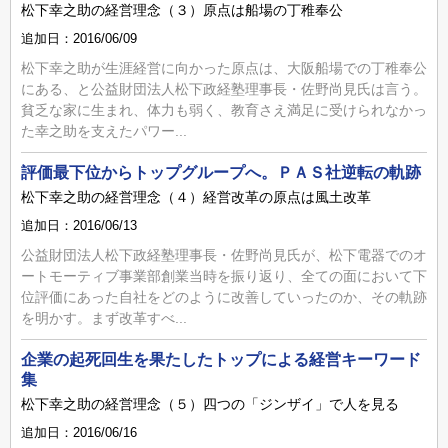
松下幸之助の経営理念（３）原点は船場の丁稚奉公
追加日：2016/06/09
松下幸之助が生涯経営に向かった原点は、大阪船場での丁稚奉公
にある、と公益財団法人松下政経塾理事長・佐野尚見氏は言う。
貧乏な家に生まれ、体力も弱く、教育さえ満足に受けられなかっ
た幸之助を支えたパワー...
評価最下位からトップグループへ。ＰＡＳ社逆転の軌跡
松下幸之助の経営理念（４）経営改革の原点は風土改革
追加日：2016/06/13
公益財団法人松下政経塾理事長・佐野尚見氏が、松下電器でのオ
ートモーティブ事業部創業当時を振り返り、全ての面において下
位評価にあった自社をどのように改善していったのか、その軌跡
を明かす。まず改革すべ...
企業の起死回生を果たしたトップによる経営キーワード
集
松下幸之助の経営理念（５）四つの「ジンザイ」で人を見る
追加日：2016/06/16