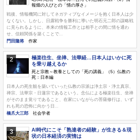
報畑の人びとの「情の厚さ」
戦後、情報機関に対してネガティブなイメージを抱く日本人は少
なくない。しかし、日露戦争を勝利に導いた明石元二郎の謀略戦
に見られるように、本来の情報工作とは相手との間に情を通わ
せ、信頼関係を築くことで...
門田隆将
作家
極楽往生、坐禅、法華経…日本人はいかに死
2
を乗り越えるか
死と宗教～教養としての「死の講義」（5）仏教の
死：日本編
日本人の死生観を築いていった仏教の宗派は浄土宗・浄土真宗、
禅宗、法華宗・日蓮宗であるという。念仏による極楽往生、坐禅
がそのまま覚りであること、在家にいながらの菩薩修行は、いず
れも死の恐怖に向かう日...
橋爪大三郎
社会学者
AI時代にこそ「熟達者の経験」が生きる＆現
3
状の日本経済の実情は