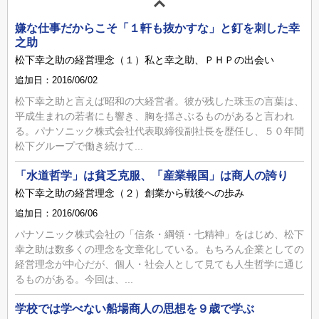
嫌な仕事だからこそ「１軒も抜かすな」と釘を刺した幸
之助
松下幸之助の経営理念（１）私と幸之助、ＰＨＰの出会い
追加日：2016/06/02
松下幸之助と言えば昭和の大経営者。彼が残した珠玉の言葉は、
平成生まれの若者にも響き、胸を揺さぶるものがあると言われ
る。パナソニック株式会社代表取締役副社長を歴任し、５０年間
松下グループで働き続けて...
「水道哲学」は貧乏克服、「産業報国」は商人の誇り
松下幸之助の経営理念（２）創業から戦後への歩み
追加日：2016/06/06
パナソニック株式会社の「信条・綱領・七精神」をはじめ、松下
幸之助は数多くの理念を文章化している。もちろん企業としての
経営理念が中心だが、個人・社会人として見ても人生哲学に通じ
るものがある。今回は、...
学校では学べない船場商人の思想を９歳で学ぶ