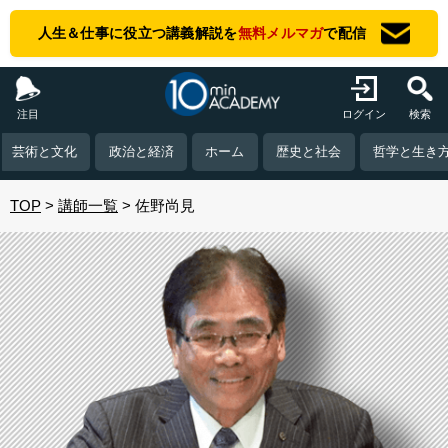
人生＆仕事に役立つ講義解説を
無料メルマガ
で配信
注目
ログイン
検索
芸術と文化
政治と経済
ホーム
歴史と社会
哲学と生き
TOP
講師一覧
佐野尚見