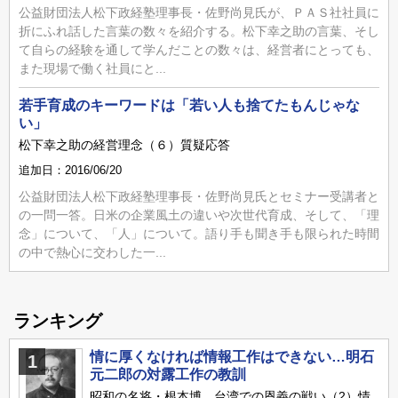
公益財団法人松下政経塾理事長・佐野尚見氏が、ＰＡＳ社社員に
折にふれ話した言葉の数々を紹介する。松下幸之助の言葉、そし
て自らの経験を通して学んだことの数々は、経営者にとっても、
また現場で働く社員にと...
若手育成のキーワードは「若い人も捨てたもんじゃな
い」
松下幸之助の経営理念（６）質疑応答
追加日：2016/06/20
公益財団法人松下政経塾理事長・佐野尚見氏とセミナー受講者と
の一問一答。日米の企業風土の違いや次世代育成、そして、「理
念」について、「人」について。語り手も聞き手も限られた時間
の中で熱心に交わした一...
ランキング
情に厚くなければ情報工作はできない…明石
1
元二郎の対露工作の教訓
昭和の名将・根本博…台湾での恩義の戦い（2）情