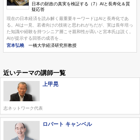
日本の財政の真実を検証する（7）AIと長寿化＆質
疑応答
現在の日本経済を読み解く最重要キーワードはAIと長寿化であ
る。AIは一見、若者向けの技術と思われがちだが、実は長年培っ
た知識や経験を持つシニア層こそ親和性が高いと宮本氏は説く。
AIが提示する回答の成否を...
宮本弘曉
一橋大学経済研究所教授
近いテーマの講師一覧
上甲晃
志ネットワーク代表
ロバート キャンベル