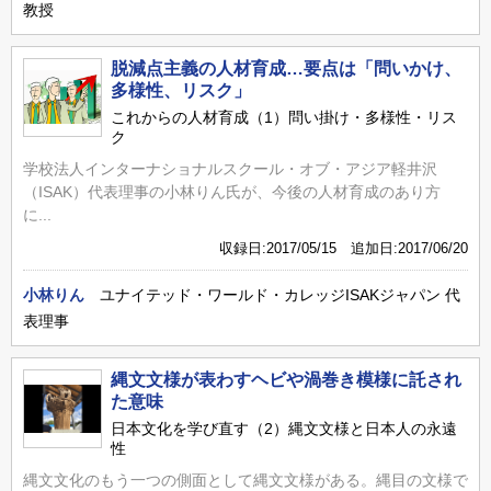
教授
脱減点主義の人材育成…要点は「問いかけ、
多様性、リスク」
これからの人材育成（1）問い掛け・多様性・リス
ク
学校法人インターナショナルスクール・オブ・アジア軽井沢
（ISAK）代表理事の小林りん氏が、今後の人材育成のあり方
に...
収録日:2017/05/15 追加日:2017/06/20
小林りん
ユナイテッド・ワールド・カレッジISAKジャパン 代
表理事
縄文文様が表わすヘビや渦巻き模様に託され
た意味
日本文化を学び直す（2）縄文文様と日本人の永遠
性
縄文文化のもう一つの側面として縄文文様がある。縄目の文様で