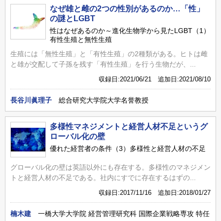
なぜ雄と雌の2つの性別があるのか…「性」
の謎とLGBT
性はなぜあるのか～進化生物学から見たLGBT（1）
有性生殖と無性生殖
生殖には「無性生殖」と「有性生殖」の2種類がある。ヒトは雌
と雄が交配して子孫を残す「有性生殖」を行う生物だが、...
収録日:2021/06/21 追加日:2021/08/10
長谷川眞理子
総合研究大学院大学名誉教授
多様性マネジメントと経営人材不足というグ
ローバル化の壁
優れた経営者の条件（3）多様性と経営人材の不足
グローバル化の壁は英語以外にも存在する。多様性のマネジメン
トと経営人材の不足である。社内にすでに存在するはずの...
収録日:2017/11/16 追加日:2018/01/27
楠木建
一橋大学大学院 経営管理研究科 国際企業戦略専攻 特任