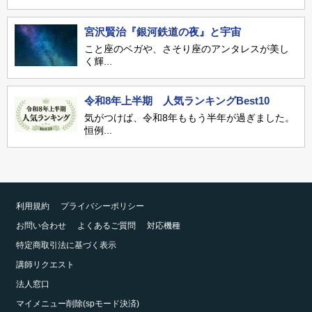
宮沢賢治『銀河鉄道の夜』と宇宙
こと座のベガや、さそり座のアンタレスが美し
く輝...
令和8年上半期 人気ランキングBest10
気がつけば、令和8年ももう半年が過ぎました。
恒例...
利用規約
プライバシーポリシー
お問い合わせ
よくあるご質問
対応機種
特定商取引法に基づく表示
講師リクエスト
法人窓口
マイメニュー削除(spモード決済)