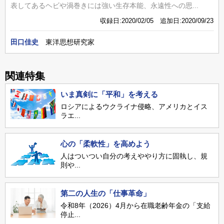
表してあるヘビや渦巻きには強い生存本能、永遠性への思...
収録日:2020/02/05 追加日:2020/09/23
田口佳史
東洋思想研究家
関連特集
いま真剣に「平和」を考える
ロシアによるウクライナ侵略、アメリカとイス
ラエ...
心の「柔軟性」を高めよう
人はついつい自分の考えややり方に固執し、規
則や...
第二の人生の「仕事革命」
令和8年（2026）4月から在職老齢年金の「支給
停止...