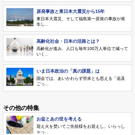
原発事故と東日本大震災から15年
東日本大震災、そして福島第一原発の事故が発
生し...
高齢化社会・日本の活路とは？
高齢化が進み、人口も毎年100万人単位で減って
いく...
いま日本政治の「真の課題」は
国会では、あいかわらず些末とも思える「追及
ごっ...
その他の特集
お盆とあの世を考える
迎え火を焚いてご先祖様をお迎えし、いらっし
ゃっ...