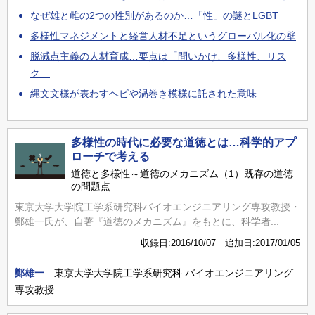
なぜ雄と雌の2つの性別があるのか…「性」の謎とLGBT
多様性マネジメントと経営人材不足というグローバル化の壁
脱減点主義の人材育成…要点は「問いかけ、多様性、リス
ク」
縄文文様が表わすヘビや渦巻き模様に託された意味
多様性の時代に必要な道徳とは…科学的アプ
ローチで考える
道徳と多様性～道徳のメカニズム（1）既存の道徳
の問題点
東京大学大学院工学系研究科バイオエンジニアリング専攻教授・
鄭雄一氏が、自著『道徳のメカニズム』をもとに、科学者...
収録日:2016/10/07 追加日:2017/01/05
鄭雄一
東京大学大学院工学系研究科 バイオエンジニアリング
専攻教授