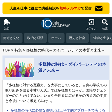
人生＆仕事に役立つ講義解説を
無料メルマガ
で配信
注目
ログイン
検索
芸術と文化
政治と経済
ホーム
歴史と社会
哲学と生き
TOP
特集
多様性の時代～ダイバーシティの本質と未来～
多様性の時代～ダイバーシティの本
質と未来～
「多様性に対する寛容力」を大事にしていると、自身の学校での
取り組みを語る小林りん氏。では多様性とは何か。国籍やジェン
ダーのことだけでない。いまや全世界に広がるその考え方の本質
と今後について考えてみたい。
多様性の時代に必要な道徳とは…科学的アプローチで考える