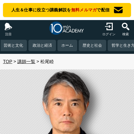
人生＆仕事に役立つ講義解説を
無料メルマガ
で配信
注目
ログイン
検索
芸術と文化
政治と経済
ホーム
歴史と社会
哲学と生き
TOP
講師一覧
松尾睦