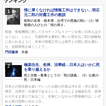
ランキング
情に厚くなければ情報工作はできない…明石
1
元二郎の対露工作の教訓
昭和の名将・根本博…台湾での恩義の戦い（2）情
報畑の人びとの「情の厚さ」
戦後、情報機関に対してネガティブなイメージを抱く日本人は少
なくない。しかし、日露戦争を勝利に導いた明石元二郎の謀略戦
に見られるように、本来の情報工作とは相手との間に情を通わ
せ、信頼関係を築くことで...
門田隆将
作家
極楽往生、坐禅、法華経…日本人はいかに死
2
を乗り越えるか
死と宗教～教養としての「死の講義」（5）仏教の
死：日本編
日本人の死生観を築いていった仏教の宗派は浄土宗・浄土真宗、
禅宗、法華宗・日蓮宗であるという。念仏による極楽往生、坐禅
がそのまま覚りであること、在家にいながらの菩薩修行は、いず
れも死の恐怖に向かう日...