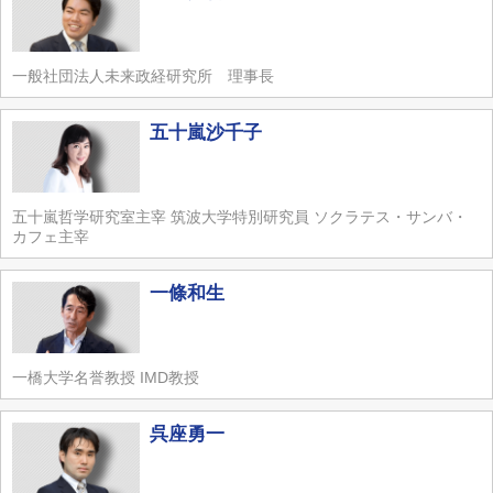
一般社団法人未来政経研究所 理事長
五十嵐沙千子
五十嵐哲学研究室主宰 筑波大学特別研究員 ソクラテス・サンバ・
カフェ主宰
一條和生
一橋大学名誉教授 IMD教授
呉座勇一