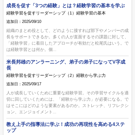
成長を促す「3つの経験」とは？経験学習の基本を学ぶ
経験学習を促すリーダーシップ（1）経験学習の基本
追加日：2025/09/10
組織のまとめ役として、どのように接すれば部下やメンバーの成
長をサポートできるか。多くの人が直面するその課題に対して、
「経験学習」に着目したアプローチが有効だと松尾氏はいう。で
は経験学習とは何か。個...
米長邦雄のアンラーニング、弟子の弟子になってV字成
長
経験学習を促すリーダーシップ（2）経験から学ぶ力
追加日：2025/09/17
人が成長していくために重要な経験学習。その学習サイクルを適
切に回していくためには、「経験から学ぶ力」が必要になる。で
はそこにはどのような要素があるのか。ストレッチ、リフレクシ
ョン、エンジョイメント...
教え上手の指導法に学ぶ！成功の再現性を高める4ステ
ップ