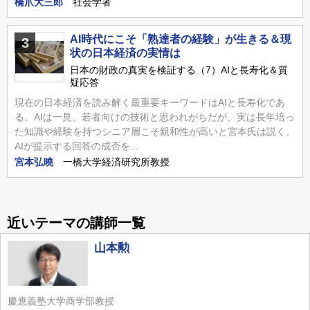
橋爪大三郎
社会学者
AI時代にこそ「熟達者の経験」が生きる＆現
3
状の日本経済の実情は
日本の財政の真実を検証する（7）AIと長寿化＆質
疑応答
現在の日本経済を読み解く最重要キーワードはAIと長寿化であ
る。AIは一見、若者向けの技術と思われがちだが、実は長年培っ
た知識や経験を持つシニア層こそ親和性が高いと宮本氏は説く。
AIが提示する回答の成否を...
宮本弘曉
一橋大学経済研究所教授
近いテーマの講師一覧
山本勲
慶應義塾大学商学部教授