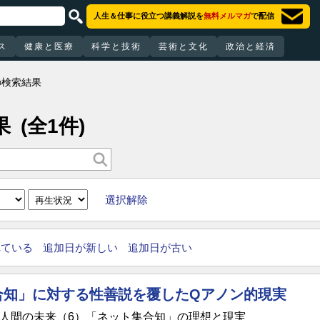
人生＆仕事に役立つ講義解説を
無料メルマガ
で配信
ス
健康と医療
科学と技術
芸術と文化
政治と経済
の検索結果
果
(全1件)
選択解除
れている
追加日が新しい
追加日が古い
合知」に対する性善説を覆したQアノン的現実
AIと人間の未来（6）「ネット集合知」の理想と現実