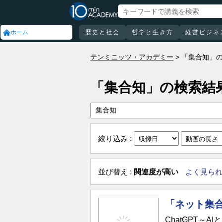
ホーム
歴史と社会
哲学と生き方
経営ビジネ
テンミニッツ・アカデミー
「集合知」
「集合知」の検索結
絞り込み :
並び替え :
関連度が高い
よく見ら
「ネット集
ChatGPT～