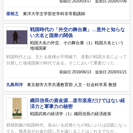
収録日:2020/03/17 追加日:2020/07/06
柴裕之
東洋大学文学部史学科非常勤講師
戦国時代の「外交の舞台裏」…意外と知らな
い大名と国衆の関係
戦国大名の外交、その舞台裏（1）戦国大名という
地域国家
戦国時代とは、主たる政権が不明確で、多数の戦国大名によって
分裂した地域国家の時代である。そこにおいて重要だった...
収録日:2019/06/13 追加日:2020/01/21
丸島和洋
東京都市大学共通教育部 人文・社会科学系 教授
織田信長の資金源…楽市楽座だけではない経
済力と軍事力の秘密
戦国武将の経済学（1）織田信長の経済政策
群雄割拠の戦国時代、並みいる武将たちの戦いぶりは話題になっ
ても、懐具合やお金の回し方を論じることはこれまでなか...