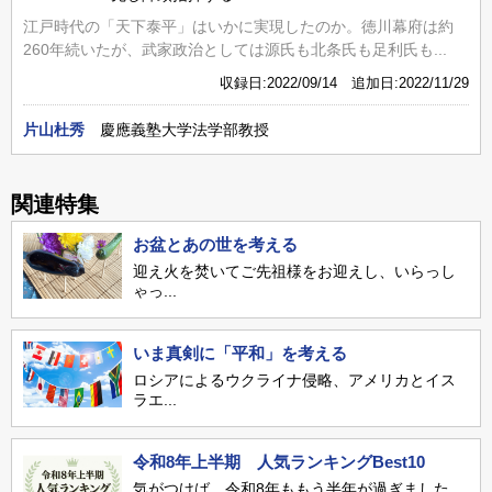
江戸時代の「天下泰平」はいかに実現したのか。徳川幕府は約
260年続いたが、武家政治としては源氏も北条氏も足利氏も...
収録日:2022/09/14 追加日:2022/11/29
片山杜秀
慶應義塾大学法学部教授
関連特集
お盆とあの世を考える
迎え火を焚いてご先祖様をお迎えし、いらっし
ゃっ...
いま真剣に「平和」を考える
ロシアによるウクライナ侵略、アメリカとイス
ラエ...
令和8年上半期 人気ランキングBest10
気がつけば、令和8年ももう半年が過ぎました。