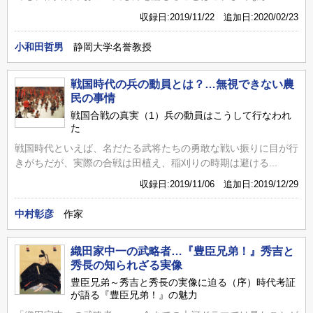
収録日:2019/11/22 追加日:2020/02/23
小和田哲男
静岡大学名誉教授
戦国時代の兵の動員とは？…無視できない農
民の事情
戦国合戦の真実（1）兵の動員はこうして行なわれ
た
戦国時代といえば、名だたる武将たちの勇敢な戦い振りに目が行
きがちだが、実際の合戦は田植え、稲刈りの時期は避ける...
収録日:2019/11/06 追加日:2019/12/29
中村彰彦
作家
織田家中一の武略者…『豊臣兄弟！』秀吉と
秀長の知られざる実像
豊臣兄弟～秀吉と秀長の実像に迫る（序）時代考証
が語る『豊臣兄弟！』の魅力