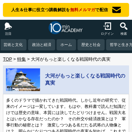
人生＆仕事に役立つ講義解説を
無料メルマガ
で配信
注目
ログイン
検索
芸術と文化
政治と経済
ホーム
歴史と社会
哲学と生き
TOP
特集
大河がもっと楽しくなる戦国時代の真実
大河がもっと楽しくなる戦国時代の
真実
多くのドラマで描かれてきた戦国時代。しかし近年の研究で、従
来のイメージは一変しています。もはや、教科書で読んだ知識だ
けでは歴史の意味、本質には決してたどりつけません。戦国大名
とはいかなる存在だったのか？ その外交や経済政策とは？ 軍
事行動の秘密とは？ 激変しつつある名だたる武将の人物像と
は？ 明らかになりつつある戦国時代の真実を知れば、これまで