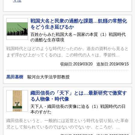
戦国大名と民衆の過酷な課題…飢饉の常態化
をどう生き延びるか
百姓からみた戦国大名～国家の本質（1）戦国時代
の過酷な生存環境
戦国時代とはどのような時代だったのか。過去の資料から見ると
まず浮かび上がってくるのは、この時代の人々は、季節性...
収録日:2019/03/20 追加日:2019/09/15
黒田基樹
駿河台大学法学部教授
織田信長の「天下」とは…最新研究で激変す
る人物像・時代像
天下人・織田信長の実像に迫る（1）戦国時代の日
本のすがた
織田信長というと、一般的には近世という時代を切り拓いた革命
児として知られているのではないのでないか。ところが、...