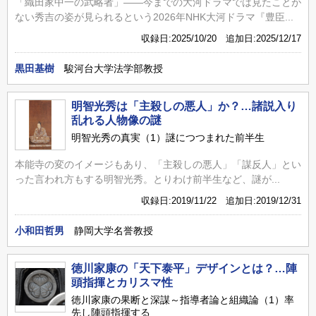
「織田家中一の武略者」――今までの大河ドラマでは見たことが
ない秀吉の姿が見られるという2026年NHK大河ドラマ『豊臣...
収録日:2025/10/20 追加日:2025/12/17
黒田基樹
駿河台大学法学部教授
明智光秀は「主殺しの悪人」か？…諸説入り
乱れる人物像の謎
明智光秀の真実（1）謎につつまれた前半生
本能寺の変のイメージもあり、「主殺しの悪人」「謀反人」とい
った言われ方もする明智光秀。とりわけ前半生など、謎が...
収録日:2019/11/22 追加日:2019/12/31
小和田哲男
静岡大学名誉教授
徳川家康の「天下泰平」デザインとは？…陣
頭指揮とカリスマ性
徳川家康の果断と深謀～指導者論と組織論（1）率
先し陣頭指揮する