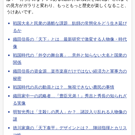
の見方がガラリと変わり、もっともっと歴史が楽しくなること、
うけあいです。
戦国大名と民衆の過酷な課題…飢饉の常態化をどう生き延び
るか
織田信長の「天下」とは…最新研究で激変する人物像・時代
像
戦国時代の「外交の舞台裏」…意外と知らない大名と国衆の
関係
織田信長の資金源…楽市楽座だけではない経済力と軍事力の
秘密
戦国時代の兵の動員とは？…無視できない農民の事情
織田家中一の武略者…『豊臣兄弟！』秀吉と秀長の知られざ
る実像
明智光秀は「主殺しの悪人」か？…諸説入り乱れる人物像の
謎
徳川家康の「天下泰平」デザインとは？…陣頭指揮とカリス
マ性