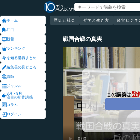
ホーム
歴史と社会
哲学と生き方
経営ビジネ
注目
戦国合戦の真実
新着
ランキング
を知る講義まとめ
編集長の見どころ
講師
ジャンル
登
8月・9月
この講義は
注目の新作講義
コラム
ログイン