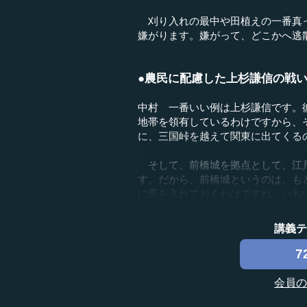
刈り入れの最中や田植えの一番真っ
嫌がります。嫌がって、どこかへ逃
●農民に配慮した上杉謙信の戦
中村 一番いい例は上杉謙信です。
地帯を領有しているわけですから、
に、三国峠を越えて関東に出てくる
そして、前橋城を拠点として、江戸
す。だから、前橋城というのは、も
に馬を入れておくわけですね。いちい
講義
7
会員