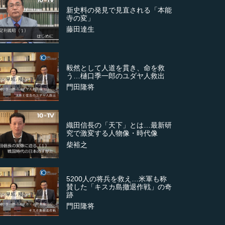
新史料の発見で見直される「本能
寺の変」
藤田達生
毅然として人道を貫き、命を救
う…樋口季一郎のユダヤ人救出
門田隆将
織田信長の「天下」とは…最新研
究で激変する人物像・時代像
柴裕之
5200人の将兵を救え…米軍も称
賛した「キスカ島撤退作戦」の奇
跡
門田隆将