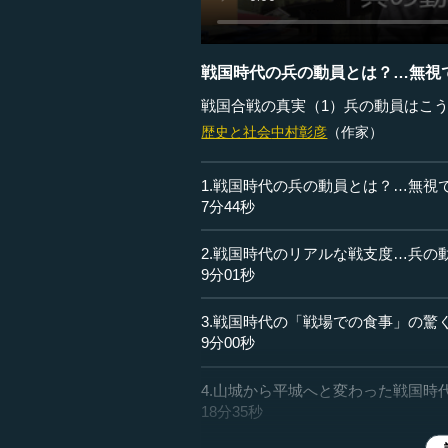
戦国時代の兵の動員とは？…無視
戦国合戦の真実（1）兵の動員はこ
歴史と社会
中村彰彦
（作家）
1.戦国時代の兵の動員とは？…無視
7分44秒
2.戦国時代のリアルな戦支度…兵の
9分01秒
3.戦国時代の「戦場での食事」の驚
9分00秒
4.山城から平城へと変わった戦国時
18分35秒