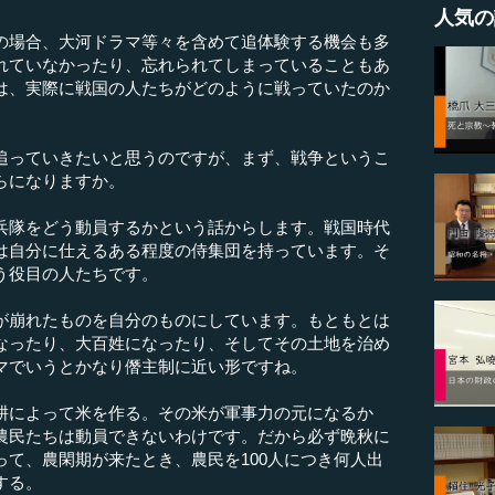
人気の
の場合、大河ドラマ等々を含めて追体験する機会も多
れていなかったり、忘れられてしまっていることもあ
は、実際に戦国の人たちがどのように戦っていたのか
。
っていきたいと思うのですが、まず、戦争というこ
らになりますか。
兵隊をどう動員するかという話からします。戦国時代
は自分に仕えるある程度の侍集団を持っています。そ
う役目の人たちです。
崩れたものを自分のものにしています。もともとは
なったり、大百姓になったり、そしてその土地を治め
マでいうとかなり僭主制に近い形ですね。
によって米を作る。その米が軍事力の元になるか
農民たちは動員できないわけです。だから必ず晩秋に
て、農閑期が来たとき、農民を100人につき何人出
する。