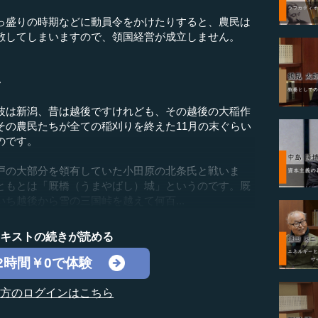
盛りの時期などに動員令をかけたりすると、農民は
散してしまいますので、領国経営が成立しません。
い
彼は新潟、昔は越後ですけれども、その越後の大稲作
その農民たちが全ての稲刈りを終えた11月の末ぐらい
のです。
の大部分を領有していた小田原の北条氏と戦いま
ともとは「厩橋（うまやばし）城」というのです。厩
ち越後から雪の三国峠を越えて何百...
テキストの続きが読める
2時間￥0で体験
の方のログインはこちら