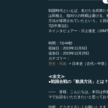
戦国時代といえば、名だたる武将た
は田植え、稲刈りの時期は避ける、
方法が採用されていたという。１回
7話中第1話）
※インタビュアー：川上達史（10M
時間：7分44秒
収録日：2019年11月6日
追加日：2019年12月29日
カテゴリー：
歴史・民族
日本史（古代～中世
≪全文≫
●戦国合戦の「動員方法」とは
―― 皆様、こんにちは。本日は作
マでお話をいただきたいと思ってお
中村 どうぞよろしくお願いします