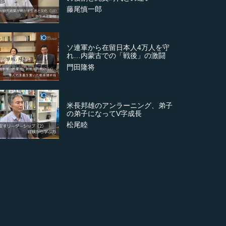
藤尾慎一郎
ソ連軍から在留日本人4万人を守
れ…内蒙古での「戦後」の激闘
門田隆将
米長邦雄のアンラーニング、弟子
の弟子になってV字成長
松尾睦