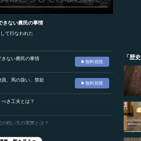
できない農民の事情
うして行なわれた
「歴史
できない農民の事情
▶無料視聴
動員、馬の扱い、禁欲
▶無料視聴
くべき工夫とは？
代の戦い方の実際とは？