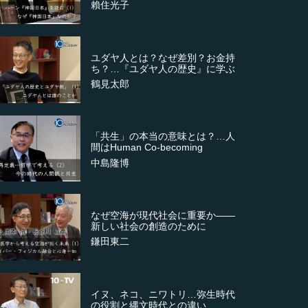
賴住光子
ユダヤ人とは？なぜ差別？お金持
ち？…『ユダヤ人の歴史』に学ぶ
鶴見太郎
「共生」の本当の意味とは？…人
間はHuman Co-becoming
中島隆博
なぜ空海が現代社会に重要か――
新しい社会の創造のために
鎌田東二
イヌ、ネコ、ニワトリ…弥生時代
の役割と縄文時代との違い