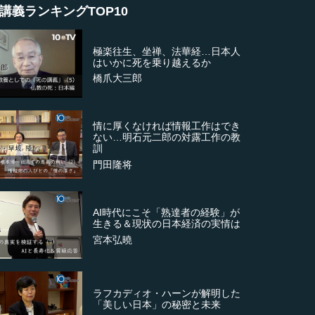
講義ランキングTOP10
極楽往生、坐禅、法華経…日本人
はいかに死を乗り越えるか
橋爪大三郎
情に厚くなければ情報工作はでき
ない…明石元二郎の対露工作の教
訓
門田隆将
AI時代にこそ「熟達者の経験」が
生きる＆現状の日本経済の実情は
宮本弘曉
ラフカディオ・ハーンが解明した
「美しい日本」の秘密と未来