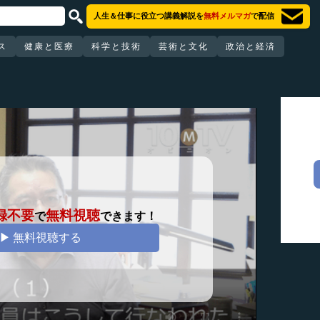
人生＆仕事に役立つ講義解説を
無料メルマガ
で配信
ス
健康と医療
科学と技術
芸術と文化
政治と経済
録不要
無料視聴
で
できます！
▶ 無料視聴する