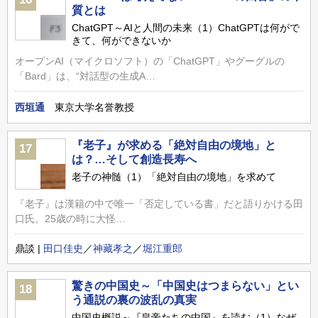
質とは
ChatGPT～AIと人間の未来（1）ChatGPTは何がで
きて、何ができないか
オープンAI（マイクロソフト）の「ChatGPT」やグーグルの
「Bard」は、“対話型の生成A…
西垣通
東京大学名誉教授
『老子』が求める「絶対自由の境地」と
17
は？…そして創造長寿へ
老子の神髄（1）「絶対自由の境地」を求めて
『老子』は漢籍の中で唯一「否定している書」だと語りかける田
口氏。25歳の時に大怪…
鼎談 |
田口佳史
／
神藏孝之
／
堀江重郎
驚きの中国史～「中国史はつまらない」とい
18
う通説の裏の波乱の真実
中国史概説～『皇帝たちの中国』を読む（1）なぜ