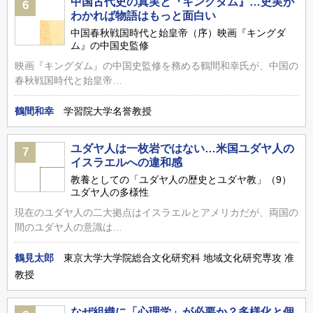
中国古代史の真実と『キングダム』…史実が
6
わかれば物語はもっと面白い
中国春秋戦国時代と始皇帝（序）映画『キングダ
ム』の中国史監修
映画『キングダム』の中国史監修を務める鶴間和幸氏が、中国の
春秋戦国時代と始皇帝…
鶴間和幸
学習院大学名誉教授
ユダヤ人は一枚岩ではない…米国ユダヤ人の
7
イスラエルへの違和感
教養としての「ユダヤ人の歴史とユダヤ教」（9）
ユダヤ人の多様性
現在のユダヤ人の二大拠点はイスラエルとアメリカだが、両国の
間のユダヤ人の意識は…
鶴見太郎
東京大学大学院総合文化研究科 地域文化研究専攻 准
教授
なぜ組織に「心理学」が必要か？多様化と個