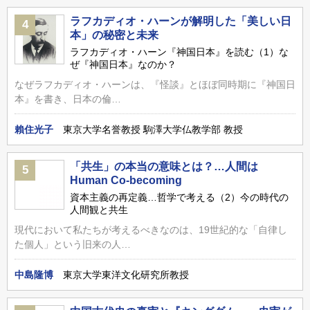
ラフカディオ・ハーンが解明した「美しい日
4
本」の秘密と未来
ラフカディオ・ハーン『神国日本』を読む（1）な
ぜ『神国日本』なのか？
なぜラフカディオ・ハーンは、『怪談』とほぼ同時期に『神国日
本』を書き、日本の倫…
賴住光子
東京大学名誉教授 駒澤大学仏教学部 教授
「共生」の本当の意味とは？…人間は
5
Human Co-becoming
資本主義の再定義…哲学で考える（2）今の時代の
人間観と共生
現代において私たちが考えるべきなのは、19世紀的な「自律し
た個人」という旧来の人…
中島隆博
東京大学東洋文化研究所教授