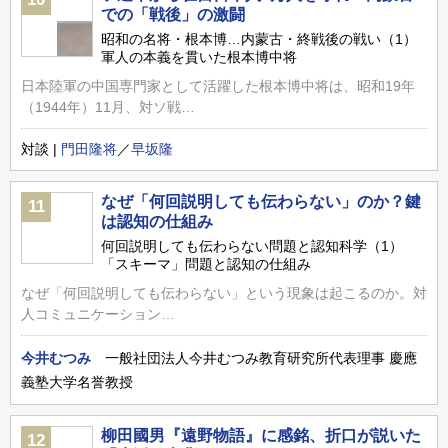
での「戦後」の激闘
昭和の名将・根本博…内蒙古・終戦後の戦い（1）
軍人の本義を貫いた根本博中将
日本陸軍の中国専門家として活躍した根本博中将は、昭和19年
（1944年）11月、対ソ戦…
対談 |
門田隆将
／
早坂隆
なぜ「何回説明しても伝わらない」のか？鍵
11
は認知の仕組み
何回説明しても伝わらない問題と認知科学（1）
「スキーマ」問題と認知の仕組み
なぜ「何回説明しても伝わらない」という現象は起こるのか。対
人コミュニケーション…
今井むつみ
一般社団法人今井むつみ教育研究所代表理事 慶應
義塾大学名誉教授
柳田國男『遠野物語』に感銘、折口が説いた
12