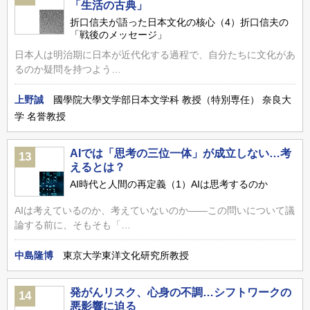
「生活の古典」
折口信夫が語った日本文化の核心（4）折口信夫の
「戦後のメッセージ」
日本人は明治期に日本が近代化する過程で、自分たちに文化があ
るのか疑問を持つよう…
上野誠
國學院大學文学部日本文学科 教授（特別専任） 奈良大
学 名誉教授
AIでは「思考の三位一体」が成立しない…考
13
えるとは？
AI時代と人間の再定義（1）AIは思考するのか
AIは考えているのか、考えていないのか――この問いについて議
論する前に、そもそも「…
中島隆博
東京大学東洋文化研究所教授
発がんリスク、心身の不調…シフトワークの
14
悪影響に迫る