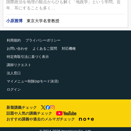
国際政治を地理の観点からひも解く「地政学」という学問。近
年、耳にすることも多く…
小原雅博
東京大学名誉教授
利用規約
プライバシーポリシー
お問い合わせ
よくあるご質問
対応機種
特定商取引法に基づく表示
講師リクエスト
法人窓口
マイメニュー削除(spモード決済)
ログイン
新着講義チェック
話題や人気の講義チェック
おすすめ講義や過去のメルマガチェック