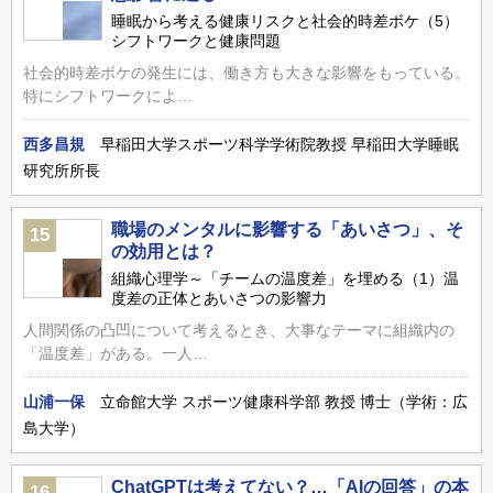
睡眠から考える健康リスクと社会的時差ボケ（5）
シフトワークと健康問題
社会的時差ボケの発生には、働き方も大きな影響をもっている。
特にシフトワークによ…
西多昌規
早稲田大学スポーツ科学学術院教授 早稲田大学睡眠
研究所所長
職場のメンタルに影響する「あいさつ」、そ
15
の効用とは？
組織心理学～「チームの温度差」を埋める（1）温
度差の正体とあいさつの影響力
人間関係の凸凹について考えるとき、大事なテーマに組織内の
「温度差」がある。一人…
山浦一保
立命館大学 スポーツ健康科学部 教授 博士（学術：広
島大学）
ChatGPTは考えてない？…「AIの回答」の本
16