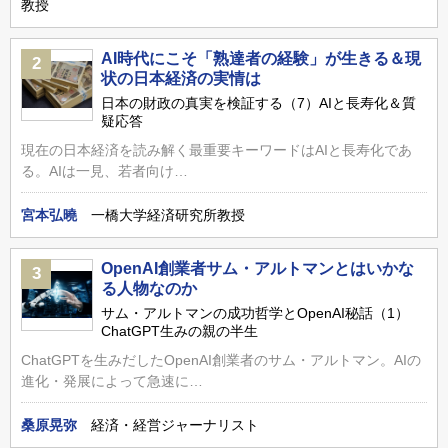
教授
AI時代にこそ「熟達者の経験」が生きる＆現
2
状の日本経済の実情は
日本の財政の真実を検証する（7）AIと長寿化＆質
疑応答
現在の日本経済を読み解く最重要キーワードはAIと長寿化であ
る。AIは一見、若者向け…
宮本弘曉
一橋大学経済研究所教授
OpenAI創業者サム・アルトマンとはいかな
3
る人物なのか
サム・アルトマンの成功哲学とOpenAI秘話（1）
ChatGPT生みの親の半生
ChatGPTを生みだしたOpenAI創業者のサム・アルトマン。AIの
進化・発展によって急速に…
桑原晃弥
経済・経営ジャーナリスト