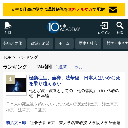
人生＆仕事に役立つ講義解説を
無料メルマガ
で配信
注目
ログイン
検索
芸術と文化
政治と経済
ホーム
歴史と社会
哲学と生き
TOP
ランキング
ランキング
24時間
1週間
1ヵ月
極楽往生、坐禅、法華経…日本人はいかに死
1
を乗り越えるか
死と宗教～教養としての「死の講義」（5）仏教の
死：日本編
日本人の死生観を築いていった仏教の宗派は浄土宗・浄土真宗、
禅宗、法華宗・日蓮宗…
橋爪大三郎
社会学者 東京工業大学名誉教授 大学院大学至善館