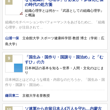
8
の時代の処方箋
組織心理学とは何か～『武器としての組織心理学』
と概論
組織のモチベーションやパフォーマンスをあげるために、「組織
心理学」が注目されて…
山浦一保
立命館大学 スポーツ健康科学部 教授 博士（学術：広
島大学）
「国生み・国作り・国譲り・国治め」と「む
9
すひ」の力
日本神話の基本を知る～世界・人間・文化のはじま
り
日本神話とはどのような構造・内容なのだろうか。「国生み・国
作り・国譲り・国治め…
鎌田東二
京都大学名誉教授
ソ連軍から在留日本人4万人を守れ…内蒙古
10