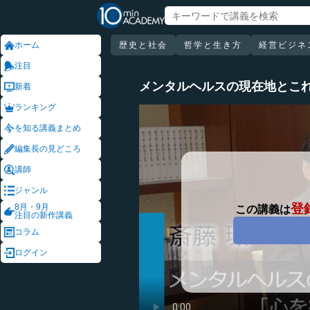
ホーム
歴史と社会
哲学と生き方
経営ビジネ
注目
メンタルヘルスの現在地とこ
新着
ランキング
を知る講義まとめ
編集長の見どころ
講師
ジャンル
登
8月・9月
この講義は
注目の新作講義
コラム
ログイン