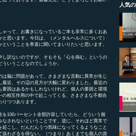
人気の
しゃって、お書きになっているご本も非常に多くおあ
かと思います。今日は、（メンタルヘルスについて）
かということを率直に聞いてまいりたいと思います。
し訳ないのですが、そもそも「心を病む」というの
どういうことなのでしょうか。
のは脳に問題があって、さまざまな言動に異常が生じ
し最近、その辺の見方が大幅に変わりました。最近の
も要因はあるかもしれないけれど、個人の要因と環境
──の相互作用の中で起こってくる、さまざまな不都合
わりつつあります。
を100パーセント全部許容していたら、どういう個
みなされないということです。逆に、それほど異常で
を起こし、だんだんうつ気味になってくるようなこと
て扱わざるを得ない。（つまり）あくまでも個人の資