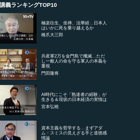
講義ランキングTOP10
極楽往生、坐禅、法華経…日本人
はいかに死を乗り越えるか
橋爪大三郎
共産軍2万を金門島で殲滅…ただ
し一般人の命を守る軍人の本義を
重視
門田隆将
AI時代にこそ「熟達者の経験」が
生きる＆現状の日本経済の実情は
宮本弘曉
資本主義を哲学する…まずアダ
ム・スミスの見えざる手と道徳感
情論