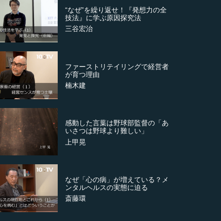
“なぜ”を繰り返せ！『発想力の全
技法』に学ぶ原因探究法
三谷宏治
ファーストリテイリングで経営者
が育つ理由
楠木建
感動した言葉は野球部監督の「あ
いさつは野球より難しい」
上甲晃
なぜ「心の病」が増えている？メ
ンタルヘルスの実態に迫る
斎藤環