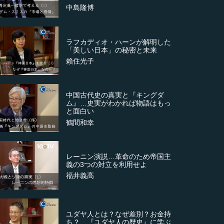
中島隆博
ラフカディオ・ハーンが解明した
「美しい日本」の秘密と未来
賴住光子
中国古代史の真実と『キングダ
ム』…史実がわかれば物語はもっ
と面白い
鶴間和幸
レーニン演説…革命のため帝国主
義の3つの対立を利用せよ
福井義高
ユダヤ人とは？なぜ差別？お金持
ち？…『ユダヤ人の歴史』に学ぶ