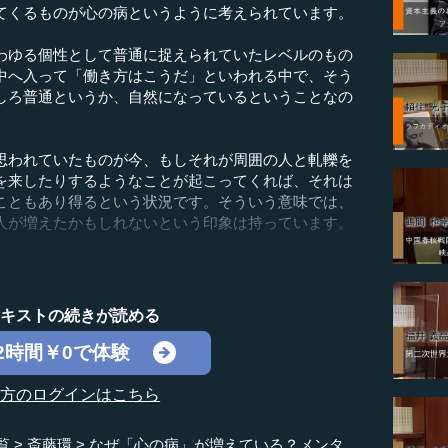
てくるものが心の病というように考えられています。
わゆる個性として普通に捉えられていたレベルのもの
中へ入って「働き方はこうだ」といわれる中で、そう
しろ普通というか、自然になっているということなの
思われていたものが今、もしそれが周囲の人と軋轢を
を来したりするようなことが起こってくれば、それは
こともあり得るという状況です。そういう意味では、
人が増えたかもしれないという印象は持っています。
テキストの続きが読める
2時間￥0で体験
の方のログインはこちら
覧
斎藤環
なぜ「心の病」が増えている？メンタ