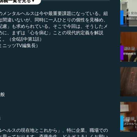
講義一覧を見る▼
のメンタルヘルスは今や最重要課題になっている。組
は間違いないが、同時に一人ひとりの個性を見極め、
配慮」も求められている。そこで今回は、そうしたメ
めに、まずは「心を病む」ことの現代的定義を解説
。（全6話中第1話）
ミニッツTV編集長）
一般
義
ルヘルスの現在地とこれから」、特に企業、職場での
と思っております。斎藤先生、どうぞよろしくお願い