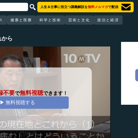
人生＆仕事に役立つ講義解説を
無料メルマガ
で配信
ス
健康と医療
科学と技術
芸術と文化
政治と経済
れから
録不要
無料視聴
で
できます！
▶ 無料視聴する