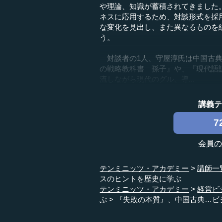
や理論、知識が蓄積されてきました
ネスに応用するため、対談形式を採
な変化を見出し、また異なるものを
う。
対談者の1人、守屋淳氏は中国古典
の戦略教科書 孫子』や、『現代語
流しながら現代のグル、導...
講義
7
会員
テンミニッツ・アカデミー
講師一
スのヒントを歴史に学ぶ
テンミニッツ・アカデミー
経営ビ
ぶ
『失敗の本質』、中国古典…ビ