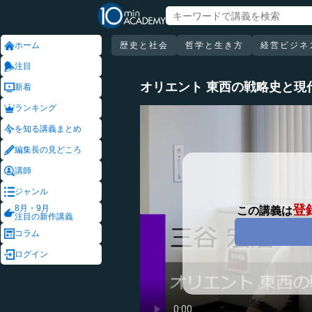
ホーム
歴史と社会
哲学と生き方
経営ビジネ
注目
オリエント 東西の戦略史と現
新着
ランキング
を知る講義まとめ
編集長の見どころ
講師
ジャンル
登
8月・9月
この講義は
注目の新作講義
コラム
ログイン