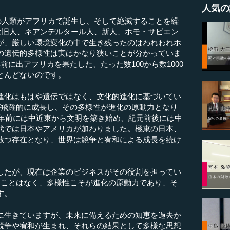
人気の
上の人類がアフリカで誕生し、そして絶滅することを繰
には旧人、ネアンデルタール人、新人、ホモ・サピエン
が、厳しい環境変化の中で生き残ったのはわれわれホ
の遺伝的多様性は実はかなり狭いことが分かっていま
前に出アフリカを果たした、たった数100から数1000
とんどないのです。
化はもはや遺伝ではなく、文化的進化に基づいてい
が飛躍的に成長し、その多様性が進化の原動力となり
0年前には中近東から文明を築き始め、紀元前後には中
代では日本やアメリカが加わりました。極東の日本、
放つ存在となり、世界は競争と宥和による成長を続け
たが、現在は企業のビジネスがその役割を担ってい
ることはなく、多様性こそが進化の原動力であり、そ
す。
生きていますが、未来に備えるための知恵を過去か
競争や宥和が生まれ、それらの結果として多様な思想