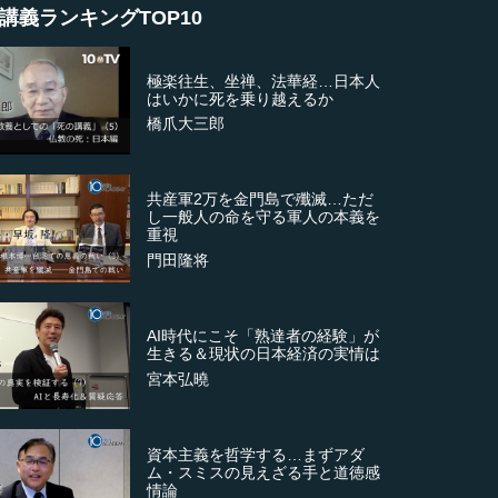
講義ランキングTOP10
極楽往生、坐禅、法華経…日本人
はいかに死を乗り越えるか
橋爪大三郎
共産軍2万を金門島で殲滅…ただ
し一般人の命を守る軍人の本義を
重視
門田隆将
AI時代にこそ「熟達者の経験」が
生きる＆現状の日本経済の実情は
宮本弘曉
資本主義を哲学する…まずアダ
ム・スミスの見えざる手と道徳感
情論