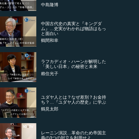
中島隆博
中国古代史の真実と『キングダ
ム』…史実がわかれば物語はもっ
と面白い
鶴間和幸
ラフカディオ・ハーンが解明した
「美しい日本」の秘密と未来
賴住光子
ユダヤ人とは？なぜ差別？お金持
ち？…『ユダヤ人の歴史』に学ぶ
鶴見太郎
レーニン演説…革命のため帝国主
義の3つの対立を利用せよ