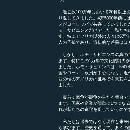
過去数100万年において20種以
り返してきました。4万5000年前
スがヨーロッパで共存していました
モ・サピエンスだけでした。私たち
す。特にアフリカ以外の人々は6万年
人の子孫であり、遺伝的な差異はほ
しかし、ホモ・サピエンスの真の進
ます。特にこの1万年で文化的能力
ました。ホモ・サピエンスは、550
国やローマ、欧州が中心になり、近
西の端のアメリカは世界でも異彩を
ました。
長らく戦争が競争の主たる舞台でし
ます。国家や企業が簡単に1つにな
れが私たちの進化を促していくので
私たちは過去ではなく現在と未来に
ら学びます。歴史を通じて、多くの