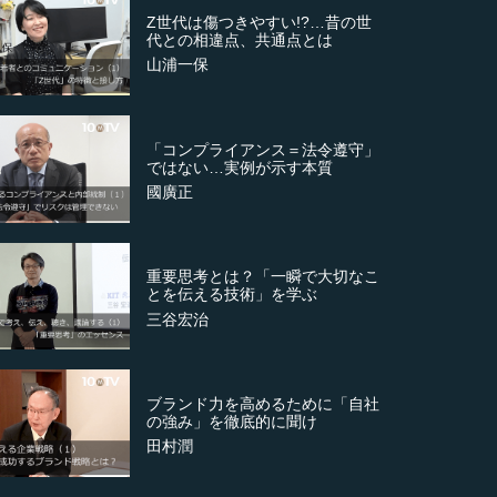
Z世代は傷つきやすい!?…昔の世
代との相違点、共通点とは
山浦一保
「コンプライアンス＝法令遵守」
ではない…実例が示す本質
國廣正
重要思考とは？「一瞬で大切なこ
とを伝える技術」を学ぶ
三谷宏治
ブランド力を高めるために「自社
の強み」を徹底的に聞け
田村潤