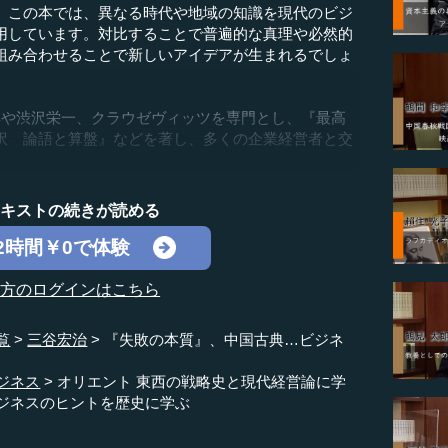
。この本では、異なる時代や地域の知識を現代のビジ
用しています。対比することで普遍的な真理や必然的
組み合わせることで新しいアイデアが生まれるでしょ
や渋沢栄一、クラウゼヴィッツを専門とし、『最高
訳 論語と算盤』などを著し、多くの企業経営者と交
テキストの続きが読める
2時間￥0で体験
の方のログインはこちら
覧
三谷宏治
『失敗の本質』、中国古典…ビジネ
ジネス
オリエント 東西の戦略史と現代経営論に学
ジネスのヒントを歴史に学ぶ