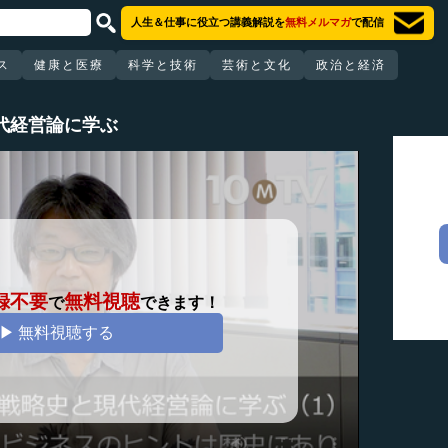
人生＆仕事に役立つ講義解説を
無料メルマガ
で配信
ス
健康と医療
科学と技術
芸術と文化
政治と経済
代経営論に学ぶ
録不要
無料視聴
で
できます！
▶ 無料視聴する