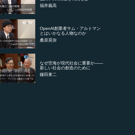
福井義高
OpenAI創業者サム・アルトマン
とはいかなる人物なのか
桑原晃弥
なぜ空海が現代社会に重要か――
新しい社会の創造のために
鎌田東二