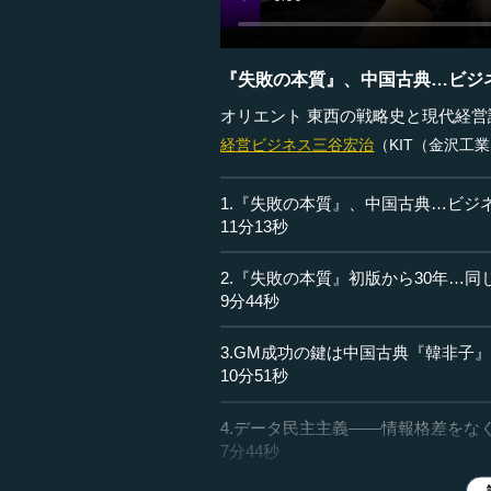
『失敗の本質』、中国古典…ビジ
オリエント 東西の戦略史と現代経
経営ビジネス
三谷宏治
（KIT（金沢工
1.『失敗の本質』、中国古典…ビジ
11分13秒
2.『失敗の本質』初版から30年…
9分44秒
3.GM成功の鍵は中国古典『韓非子
10分51秒
4.データ民主主義――情報格差をなく
7分44秒