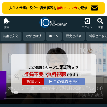
人生＆仕事に役立つ講義解説を
無料メルマガ
で配信
注目
ログイン
検索
芸術と文化
政治と経済
ホーム
歴史と社会
哲学と生き
第2話
この講義シリーズは
まで
登録不要
無料視聴
で
できます！
第1話へ
▶ この講義を再生