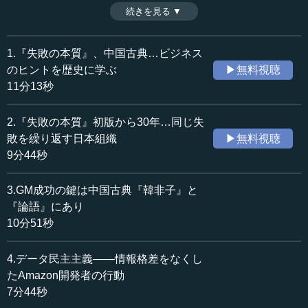
ルで組織を統制するのか、リーダーの人徳で部下を束ねる
続きを見る ▼
時間：10分51秒
のか。法治と徳治の一長一短を見ながら、両者をハイブリ
収録日：2024年9月17日
ッドした成功例を紹介する。（全5話中第3話）
追加日：2024年12月27日
1.『失敗の本質』、中国古典…ビジネス
カテゴリー：
のヒントを歴史に学ぶ
▶無料視聴
ビジネス・経営
ビジネス・経営一般
11分13秒
歴史・民族
歴史・民族一般
2.『失敗の本質』初版から30年…同じ失
≪全文≫
敗を繰り返す日本組織
▶無料視聴
●法治と徳治：組織の2つの統治方法
9分44秒
三谷宏治です。『オリエント 東西の戦略史と現代経営
3.GM成功の鍵は中国古典『韓非子』と
論』から組織と統治を紹介します。
『論語』にあり
10分51秒
中国古典では組織の統治方法として法治（法による統
治）と、徳治の2つの極がありました。
4.データ民主主義――情報格差をなくし
たAmazon開発者の行動
まず、法治は『韓非子』に代表され、法と権力、賞罰を
7分44秒
用いて組織を統制し、成果を上げる考え方です。法治は軍
隊組織が起源で、トップダウンの指揮で、組織が一枚岩と