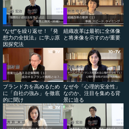
つつ、実際の運用は信頼関係を重視し、協力し合う形で進
めます。こうすることでチームの成果を最大化できます
が、問題が起きた際には法治に戻り、不祥事を厳しく処断
する必要もあります。
“なぜ”を繰り返せ！『発
組織改革は最初に全体像
また、チーム作りの際には知らない者同士を集めて、互
想力の全技法』に学ぶ原
と将来像を示すのが重要
いを見張るシステムを導入し、運営では信頼感を醸成する
因探究法
方法などもあるでしょう。それでも不祥事が起きたら法治
に基づいて問題を処理し、再び徳知的な運営に戻せばいい
のです。
●法治と徳治のハイブリッドで成功したアルフレッ
ブランド力を高めるため
なぜ今「心理的安全性」
ド・スローン
に「自社の強み」を徹底
なのか、注目を集める背
的に聞け
景に迫る
20世紀の前半、GMという巨大自動車会社は顧客ターゲッ
ト別の5事業部に分かれ、見事な分権経営を行っていまし
た。その中核が中興の祖、アルフレッド・スローンでし
た。彼はGMに買収...