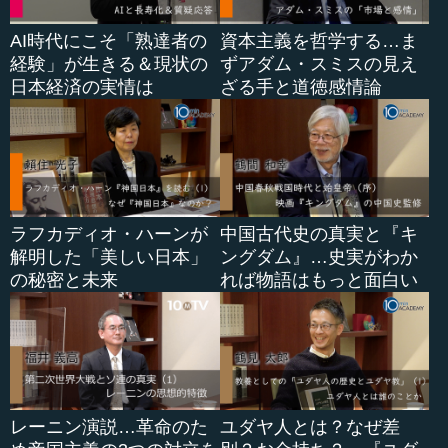
AI時代にこそ「熟達者の
資本主義を哲学する…ま
経験」が生きる＆現状の
ずアダム・スミスの見え
日本経済の実情は
ざる手と道徳感情論
ラフカディオ・ハーンが
中国古代史の真実と『キ
解明した「美しい日本」
ングダム』…史実がわか
の秘密と未来
れば物語はもっと面白い
レーニン演説…革命のた
ユダヤ人とは？なぜ差