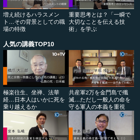
増え続けるハラスメン
重要思考とは？「一瞬で
ト…その背景としての職
大切なことを伝える技
場の特徴
術」を学ぶ
人気の講義TOP10
極楽往生、坐禅、法華
共産軍2万を金門島で殲
経…日本人はいかに死を
滅…ただし一般人の命を
乗り越えるか
守る軍人の本義を重視