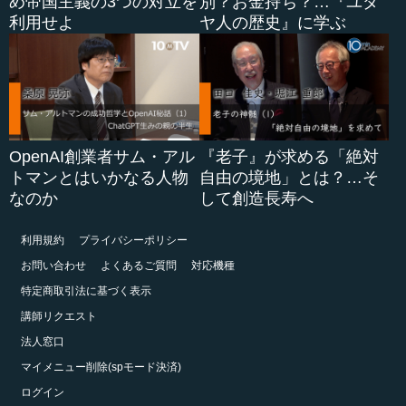
め帝国主義の3つの対立を
別？お金持ち？…『ユダ
利用せよ
ヤ人の歴史』に学ぶ
OpenAI創業者サム・アル
『老子』が求める「絶対
トマンとはいかなる人物
自由の境地」とは？…そ
なのか
して創造長寿へ
利用規約
プライバシーポリシー
お問い合わせ
よくあるご質問
対応機種
特定商取引法に基づく表示
講師リクエスト
法人窓口
マイメニュー削除(spモード決済)
ログイン