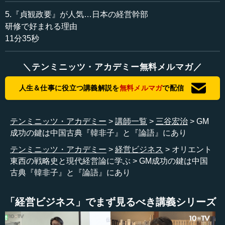
なり勝利を目指します。しかし、問題は兵士のモチベーシ
5.『貞観政要』が人気…日本の経営幹部
ョンが基本的に低いことです。誰も死にたくないし、殺し
研修で好まれる理由
たくない。ゆえに『孫子』のような兵家では、戦場に兵士
11分35秒
のモチベーションをむりやり高めるために、兵士を窮地に
追い込む「背水の陣」などの方法を用いるわけです。
＼テンミニッツ・アカデミー無料メルマガ／
『韓非子』の法治は人間を弱い存在と捉え、賞罰で動か
人生＆仕事に役立つ講義解説を
無料メルマガ
で配信
すことを重視しますが、これに依存しすぎると組織は助け
合いがなくなり、権力闘争に陥りやすくなります。
テンミニッツ・アカデミー
講師一覧
三谷宏治
GM
一方、『論語』に代表される徳治はリーダーが徳を備
成功の鍵は中国古典『韓非子』と『論語』にあり
え、信頼を築くことで組織を運営する考え方です。しか
テンミニッツ・アカデミー
経営ビジネス
オリエント
し、徳治に依存しすぎると、今度は指示待ちや忖度が横行
東西の戦略史と現代経営論に学ぶ
GM成功の鍵は中国
し、異論が言えない環境になることがあります。
古典『韓非子』と『論語』にあり
これらの長所と短所を補うために、歴史的には法治と徳
治を組み合わせたハイブリッドな組織が理想とされてきま
「経営ビジネス」でまず見るべき講義シリーズ
した。例えば、組織の設計は法治に基づいて行い、運営は
徳治を活用するという方法です。組織の基盤を法治で固め