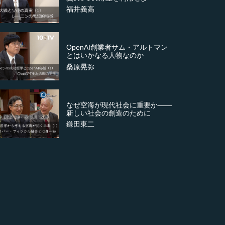
福井義高
OpenAI創業者サム・アルトマン
とはいかなる人物なのか
桑原晃弥
なぜ空海が現代社会に重要か――
新しい社会の創造のために
鎌田東二