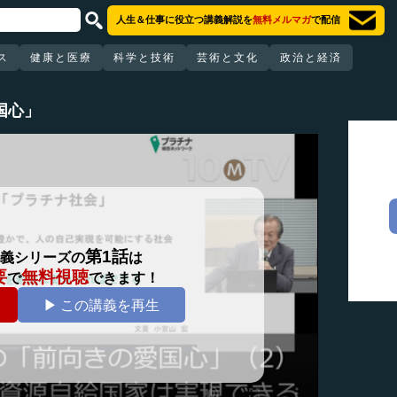
人生＆仕事に役立つ講義解説を
無料メルマガ
で配信
ス
健康と医療
科学と技術
芸術と文化
政治と経済
国心」
第1話
義シリーズの
は
要
無料視聴
で
できます！
▶ この講義を再生