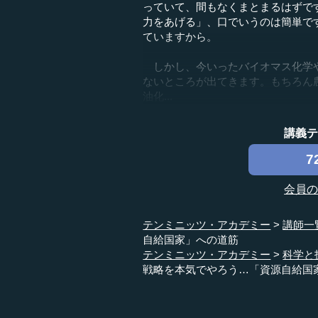
っていて、間もなくまとまるはずで
力をあげる」、口でいうのは簡単で
ていますから。
しかし、今いったバイオマス化学や
ないところが出てきます。もちろん
油化...
講義
7
会員
テンミニッツ・アカデミー
講師一
自給国家」への道筋
テンミニッツ・アカデミー
科学と
戦略を本気でやろう…「資源自給国