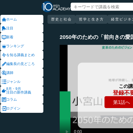
ホーム
歴史と社会
哲学と生き方
経営ビジネ
注目
2050年のための「前向きの愛
新着
ランキング
を知る講義まとめ
編集長の見どころ
講師
ジャンル
この講
8月・9月
登録不
注目の新作講義
コラム
第1話へ
ログイン