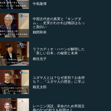
中島隆博
中国古代史の真実と『キングダ
ム』…史実がわかれば物語はもっ
と面白い
鶴間和幸
ラフカディオ・ハーンが解明した
「美しい日本」の秘密と未来
賴住光子
ユダヤ人とは？なぜ差別？お金持
ち？…『ユダヤ人の歴史』に学ぶ
鶴見太郎
レーニン演説…革命のため帝国主
義の3つの対立を利用せよ