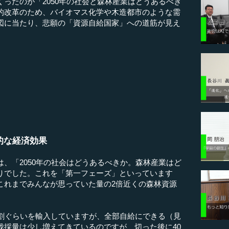
ったのが「2050年の社会と森林産業はどうあるべき
的改革のため、バイオマス化学や木造都市のような需
図に当たり、悲願の「資源自給国家」への道筋が見え
的な経済効果
、「2050年の社会はどうあるべきか。森林産業はど
りでした。これを「第一フェーズ」といっています
これまでみんなが思っていた量の2倍近くの森林資源
割ぐらいを輸入していますが、全部自給にできる（見
伐採量は少し増えてきているのですが、切った後に40