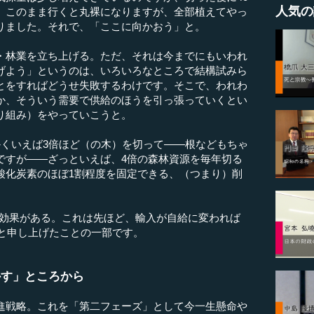
人気の
。このまま行くと丸裸になりますが、全部植えてやっ
りました。それで、「ここに向かおう」と。
林業を立ち上げる。ただ、それは今までにもいわれ
げよう」というのは、いろいろなところで結構試みら
とをすればどうせ失敗するわけです。そこで、われわ
か、そういう需要で供給のほうを引っ張っていくとい
り組み）をやっていこうと。
くいえば3倍ほど（の木）を切って――根などもちゃ
ですが――ざっといえば、4倍の森林資源を毎年切る
酸化炭素のほぼ1割程度を固定できる、（つまり）削
済効果がある。これは先ほど、輸入が自給に変われば
ると申し上げたことの一部です。
かす」ところから
戦略。これを「第二フェーズ」として今一生懸命や