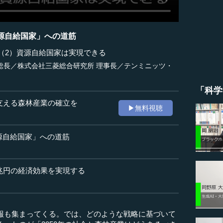
源自給国家」への道筋
」（2）資源自給国家は実現できる
総長／株式会社三菱総合研究所 理事長／テンミニッツ・
「科学
を支える森林産業の確立を
▶無料視聴
源自給国家」への道筋
0兆円の経済効果を実現する
報も集まってくる。では、どのような戦略に基づいて