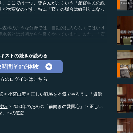
す。ここでは一つ、皆さんがよくいう「産官学民の総
すが大変なのです。特に「官」の場合は縦割りになっ
森林のような分野では、自動的に入らなくてはいけ
農水省とは最初から仲良くやっています。また、「石
テキストの続きが読める
2時間￥0で体験
の方のログインはこちら
覧
小宮山宏
正しい戦略を本気でやろう…「資源
技術
2050年のための「前向きの愛国心」
正しい
家」への道筋