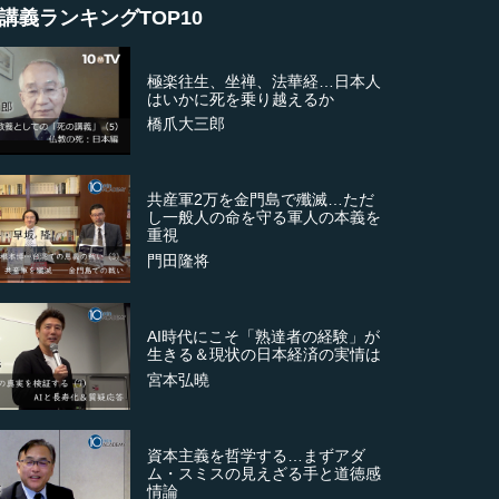
講義ランキングTOP10
極楽往生、坐禅、法華経…日本人
はいかに死を乗り越えるか
橋爪大三郎
共産軍2万を金門島で殲滅…ただ
し一般人の命を守る軍人の本義を
重視
門田隆将
AI時代にこそ「熟達者の経験」が
生きる＆現状の日本経済の実情は
宮本弘曉
資本主義を哲学する…まずアダ
ム・スミスの見えざる手と道徳感
情論