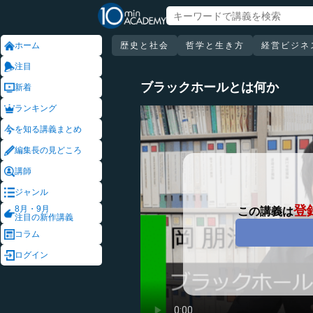
ホーム
歴史と社会
哲学と生き方
経営ビジネ
注目
ブラックホールとは何か
新着
ランキング
を知る講義まとめ
編集長の見どころ
講師
ジャンル
登
8月・9月
この講義は
注目の新作講義
コラム
ログイン