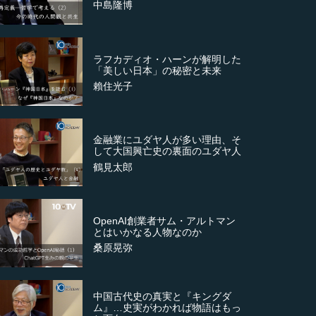
中島隆博
ラフカディオ・ハーンが解明した
「美しい日本」の秘密と未来
賴住光子
金融業にユダヤ人が多い理由、そ
して大国興亡史の裏面のユダヤ人
鶴見太郎
OpenAI創業者サム・アルトマン
とはいかなる人物なのか
桑原晃弥
中国古代史の真実と『キングダ
ム』…史実がわかれば物語はもっ