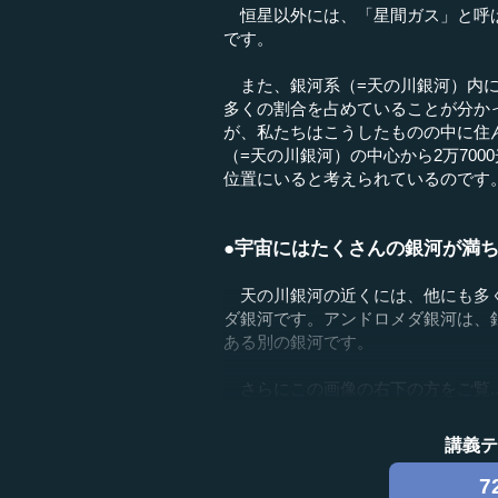
恒星以外には、「星間ガス」と呼ば
です。
また、銀河系（=天の川銀河）内に
多くの割合を占めていることが分か
が、私たちはこうしたものの中に住
（=天の川銀河）の中心から2万70
位置にいると考えられているのです
●宇宙にはたくさんの銀河が満
天の川銀河の近くには、他にも多く
ダ銀河です。アンドロメダ銀河は、銀
ある別の銀河です。
さらにこの画像の右下の方をご覧..
講義
7