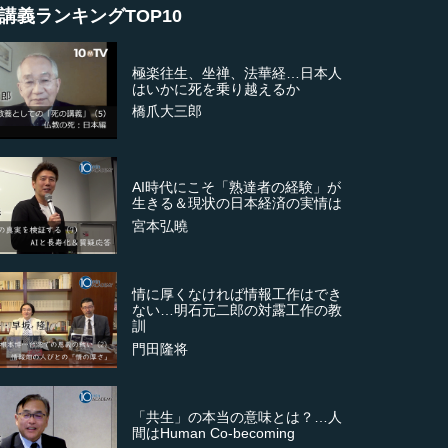
講義ランキングTOP10
極楽往生、坐禅、法華経…日本人
はいかに死を乗り越えるか
橋爪大三郎
AI時代にこそ「熟達者の経験」が
生きる＆現状の日本経済の実情は
宮本弘曉
情に厚くなければ情報工作はでき
ない…明石元二郎の対露工作の教
訓
門田隆将
「共生」の本当の意味とは？…人
間はHuman Co-becoming