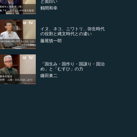
と面白い
鶴間和幸
イヌ、ネコ、ニワトリ…弥生時代
の役割と縄文時代との違い
藤尾慎一郎
「国生み・国作り・国譲り・国治
め」と「むすひ」の力
鎌田東二