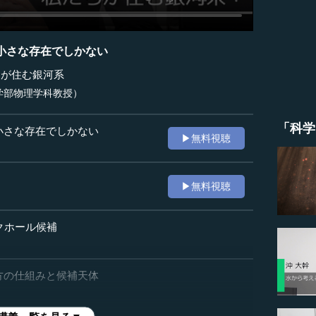
小さな存在でしかない
ちが住む銀河系
学部物理学科教授）
「科学
小さな存在でしかない
▶無料視聴
▶無料視聴
クホール候補
方の仕組みと候補天体