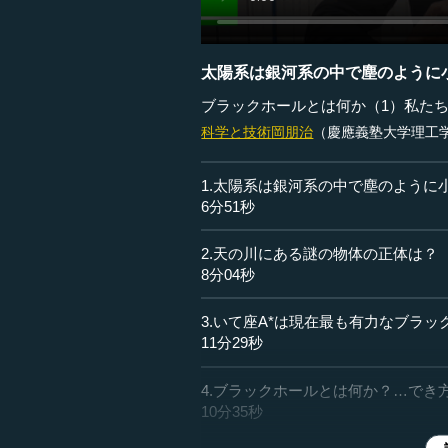
太陽系は銀河系の中で塵のように
ブラックホールとは何か（1）私た
科学と技術
岡朋治
（慶應義塾大学理工
1.太陽系は銀河系の中で塵のように
6分51秒
2.天の川にある謎の物体の正体は？
8分04秒
3.いて座A*は現在最も有力なブラッ
11分29秒
4.ブラックホールとは何か？…でき
10分35秒