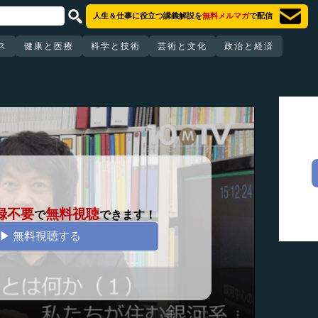
人生＆仕事に役立つ講義解説を
無料メルマガ
で配信
ス
健康と医療
科学と技術
芸術と文化
政治と経済
録不要
無料視聴
で
できます！
▶ 無料視聴する