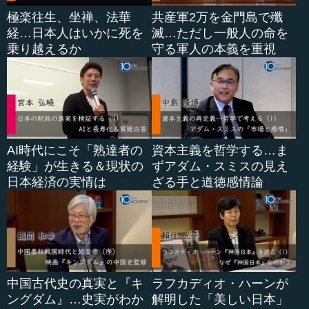
極楽往生、坐禅、法華
共産軍2万を金門島で殲
経…日本人はいかに死を
滅…ただし一般人の命を
乗り越えるか
守る軍人の本義を重視
AI時代にこそ「熟達者の
資本主義を哲学する…ま
経験」が生きる＆現状の
ずアダム・スミスの見え
日本経済の実情は
ざる手と道徳感情論
中国古代史の真実と『キ
ラフカディオ・ハーンが
ングダム』…史実がわか
解明した「美しい日本」