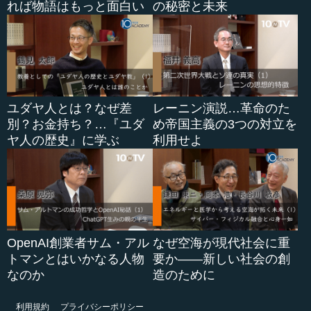
れば物語はもっと面白い
の秘密と未来
ユダヤ人とは？なぜ差
レーニン演説…革命のた
別？お金持ち？…『ユダ
め帝国主義の3つの対立を
ヤ人の歴史』に学ぶ
利用せよ
OpenAI創業者サム・アル
なぜ空海が現代社会に重
トマンとはいかなる人物
要か――新しい社会の創
なのか
造のために
利用規約
プライバシーポリシー