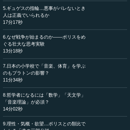
5.ギュゲスの指輪…悪事がバレないとき
2001年にイギリスの新聞「ガーディアン」では、哲学の
人は正義でいられるか
専門家を中心に大々的な調査を行い、これまで書かれた哲
17分17秒
学書の中で何が一番重要かという、いわば人気投票を行い
ました。その結果、1位がこのプラトンの『ポリテイア』
6.なぜ戦争が始まるのか――ポリスをめ
（The Republic）という本でした。少し前のデータです
ぐる壮大な思考実験
が、イギリスを中心とするヨーロッパの学者の方々がこれ
13分18秒
までに書かれた哲学書の中で最も重要な著作と認定したと
いうことです。
7.日本の小学校で「音楽、体育」を学ぶ
のもプラトンの影響？
ちなみに2位はカントの『純粋理性批判』（The Critique
11分34秒
of Pure Reason）、3位にチャールズ・ダーウィンの『種の
起源』（The Origin of Species）。その他、デカルト、ヒュ
ーム、ニーチェ、アリストテレスといった人たちが入って
8.哲学者になるには「数学」「天文学」
います。その中で堂々と1位を取ったプラトンの『ポリテイ
「音楽理論」が必須？
ア』という本は、なぜそんなに重要だと思われているの
14分02秒
か。この講座を通じて、それを考えていきたいと思いま
す。
9.理性・気概・欲望…ポリスとの類比で