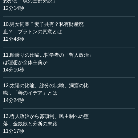
わかる「魂の三部分説」
また最近、全米トップ10の大学で、学生対象のようです
12分14秒
が「一番読んでいる本は何か」という調査が行われまし
た。統計上のトップはやはりプラトンの『ポリテイア』と
10.男女同業？妻子共有？私有財産廃
いうことでした。ハーバードやMIT、スタンフォードなど、
止？…プラトンの真意とは
アメリカでトップの大学の学生たちの間で、おそらく文理
12分48秒
を問わず一番読まれている、読まなくてはいけないと思わ
れているのが、この本だということになっています。2番が
ホッブズの『リヴァイアサン』、3番がマキアヴェリ、4番
11.船乗りの比喩…哲学者の「哲人政治」
がハンチントンという感じで、こちらは哲学に限らずさま
は理想か全体主義か
ざまな分野の本が入っているリストになっています。
14分10秒
12.太陽の比喩、線分の比喩、洞窟の比
●「全てのこと」を扱っている本
喩…「善のイデア」とは
14分24秒
著者のプラトンは、皆さんご存じの古代ギリシアの哲学
者で、紀元前5世紀から4世紀にかけて活躍した、アテナイ
13.哲人政治から寡頭制、民主制への堕
の出身者です。彼が生涯に残した作品は30数作あり...
落…金銭欲と分断の末路
11分17秒