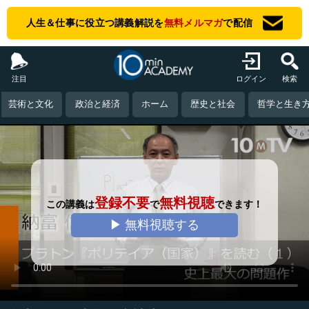
人生＆仕事に役立つ講義解説を
無料メルマガ
で配信
注目
ログイン
検索
芸術と文化
政治と経済
ホーム
歴史と社会
哲学と生き
登録不要
無料視聴
この講義は
で
できます！
▶ 無料視聴する