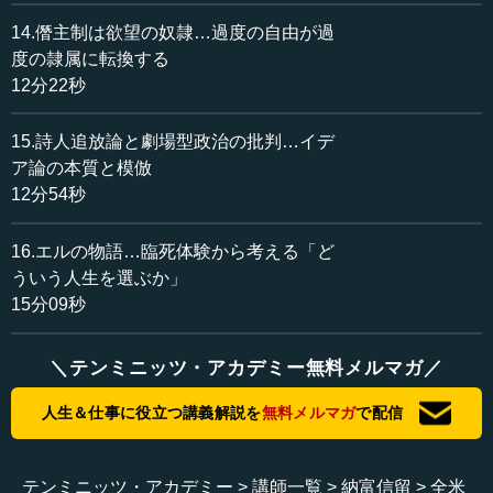
14.僭主制は欲望の奴隷…過度の自由が過
度の隷属に転換する
12分22秒
15.詩人追放論と劇場型政治の批判…イデ
ア論の本質と模倣
12分54秒
16.エルの物語…臨死体験から考える「ど
ういう人生を選ぶか」
15分09秒
＼テンミニッツ・アカデミー無料メルマガ／
人生＆仕事に役立つ講義解説を
無料メルマガ
で配信
テンミニッツ・アカデミー
講師一覧
納富信留
全米