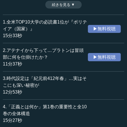
本だという。日本では『国家』という邦題のせいもあっ
続きを見る ▼
時間：15分33秒
て、国家論や政治論の書だと思われがちだが、実はプラト
収録日：2022年7月8日
ンが「正義のあり方」や、「魂の構造や宇宙の構造も含め
追加日：2022年11月17日
た社会のあり方」を解き明かすために、全力を傾けた代表
1.全米TOP10大学の必読書1位が『ポリテ
カテゴリー：
作なのである。この書に書かれた有名なイデア論や哲人政
イア（国家）』
▶無料視聴
哲学・思想
西洋哲学
治論などの議論は、現在社会を考える上でも、多くの刺激
15分33秒
に満ちている。一方、全体主義の起源などとして批判的に
教育
教育一般
論じられることのある「史上最大の問題作」でもある。納
2.アテナイから下って…プラトンは冒頭
富信留氏は、この本を何度も読めば、「自分自身が変わ
≪全文≫
部に何を仕掛けたか？
▶無料視聴
り」「よりよい生き方を送っていく」こともできるとい
●欧米で「ベスト1」に推される哲学書
11分37秒
う。はたして、どのようなことか。（全16話中第1話）
これから、「プラトン『ポリテイア』を読む」の講座を
3.時代設定は「紀元前412年春」…実はそ
始めます。第1回は「史上最大の問題作」というタイトルで
こにも深い秘密が
お話しいたします。
12分53秒
プラトンの対話篇『ポリテイア』は、日本では通常『国
4.「正義とは何か」第1巻の重要性と全10
家』というタイトルで通用しています。この本についてお
巻の全体構造
話しするに当たり、最初にこの本がどれぐらい重要で、ど
15分27秒
れぐらい注目されているかということについて、枕のよう
な形でお話しします。