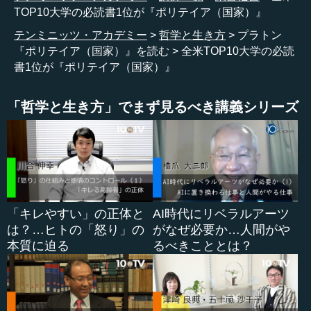
TOP10大学の必読書1位が『ポリテイア（国家）』
テンミニッツ・アカデミー
哲学と生き方
プラトン
『ポリテイア（国家）』を読む
全米TOP10大学の必読
書1位が『ポリテイア（国家）』
「哲学と生き方」でまず見るべき講義シリーズ
「キレやすい」の正体と
AI時代にリベラルアーツ
は？…ヒトの「怒り」の
がなぜ必要か…人間がや
本質に迫る
るべきこととは？