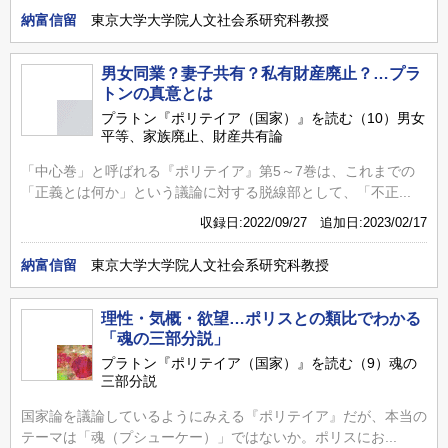
納富信留
東京大学大学院人文社会系研究科教授
男女同業？妻子共有？私有財産廃止？…プラ
トンの真意とは
プラトン『ポリテイア（国家）』を読む（10）男女
平等、家族廃止、財産共有論
「中心巻」と呼ばれる『ポリテイア』第5～7巻は、これまでの
「正義とは何か」という議論に対する脱線部として、「不正...
収録日:2022/09/27 追加日:2023/02/17
納富信留
東京大学大学院人文社会系研究科教授
理性・気概・欲望…ポリスとの類比でわかる
「魂の三部分説」
プラトン『ポリテイア（国家）』を読む（9）魂の
三部分説
国家論を議論しているようにみえる『ポリテイア』だが、本当の
テーマは「魂（プシューケー）」ではないか。ポリスにお...