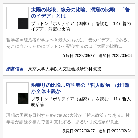
太陽の比喩、線分の比喩、洞窟の比喩…「善
のイデア」とは
プラトン『ポリテイア（国家）』を読む（12）善の
イデア、洞窟の比喩
哲学者＝統治者が学ぶべき最大のものは「善のイデア」である。
そこに向かうためにプラトンが駆使するのは「太陽の比喩...
収録日:2022/09/27 追加日:2023/03/03
納富信留
東京大学大学院人文社会系研究科教授
船乗りの比喩…哲学者の「哲人政治」は理想
か全体主義か
プラトン『ポリテイア（国家）』を読む（11）哲人
統治論
理想の国家を目指すための第3の大波が「哲人政治」である。哲
学者が訓練を積んで国を支配する、あるいは政治家が真正...
収録日:2022/09/27 追加日:2023/02/24