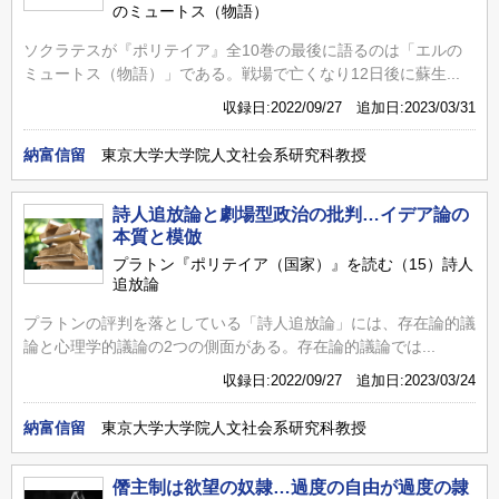
のミュートス（物語）
ソクラテスが『ポリテイア』全10巻の最後に語るのは「エルの
ミュートス（物語）」である。戦場で亡くなり12日後に蘇生...
収録日:2022/09/27 追加日:2023/03/31
納富信留
東京大学大学院人文社会系研究科教授
詩人追放論と劇場型政治の批判…イデア論の
本質と模倣
プラトン『ポリテイア（国家）』を読む（15）詩人
追放論
プラトンの評判を落としている「詩人追放論」には、存在論的議
論と心理学的議論の2つの側面がある。存在論的議論では...
収録日:2022/09/27 追加日:2023/03/24
納富信留
東京大学大学院人文社会系研究科教授
僭主制は欲望の奴隷…過度の自由が過度の隷