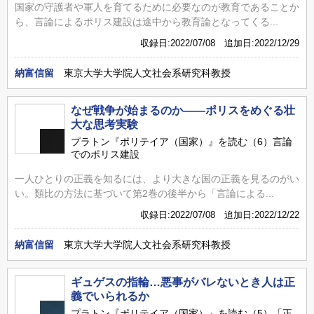
国家の守護者や軍人を育てるために必要なのが教育であることか
ら、言論によるポリス建設は途中から教育論となってくる...
収録日:2022/07/08 追加日:2022/12/29
納富信留
東京大学大学院人文社会系研究科教授
なぜ戦争が始まるのか――ポリスをめぐる壮
大な思考実験
プラトン『ポリテイア（国家）』を読む（6）言論
でのポリス建設
一人ひとりの正義を知るには、より大きな国の正義を見るのがい
い。類比の方法に基づいて第2巻の後半から「言論による...
収録日:2022/07/08 追加日:2022/12/22
納富信留
東京大学大学院人文社会系研究科教授
ギュゲスの指輪…悪事がバレないとき人は正
義でいられるか
プラトン『ポリテイア（国家）』を読む（5）「正