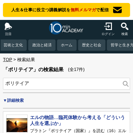
人生＆仕事に役立つ講義解説を
無料メルマガ
で配信
注目
ログイン
検索
芸術と文化
政治と経済
ホーム
歴史と社会
哲学と生き
TOP
検索結果
「ポリテイア」の検索結果
(全17件)
▼詳細検索
エルの物語…臨死体験から考える「どういう
人生を選ぶか」
プラトン『ポリテイア（国家）』を読む（16）エル