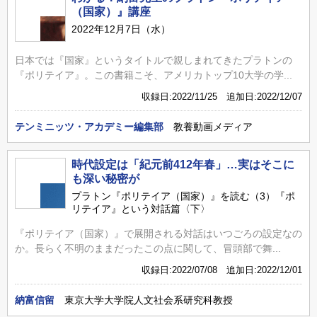
（国家）』講座
2022年12月7日（水）
日本では『国家』というタイトルで親しまれてきたプラトンの
『ポリテイア』。この書籍こそ、アメリカトップ10大学の学...
収録日:2022/11/25 追加日:2022/12/07
テンミニッツ・アカデミー編集部
教養動画メディア
時代設定は「紀元前412年春」…実はそこに
も深い秘密が
プラトン『ポリテイア（国家）』を読む（3）『ポ
リテイア』という対話篇〈下〉
『ポリテイア（国家）』で展開される対話はいつごろの設定なの
か。長らく不明のままだったこの点に関して、冒頭部で舞...
収録日:2022/07/08 追加日:2022/12/01
納富信留
東京大学大学院人文社会系研究科教授