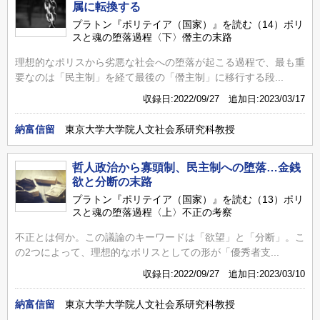
属に転換する
プラトン『ポリテイア（国家）』を読む（14）ポリ
スと魂の堕落過程〈下〉僭主の末路
理想的なポリスから劣悪な社会への堕落が起こる過程で、最も重
要なのは「民主制」を経て最後の「僭主制」に移行する段...
収録日:2022/09/27 追加日:2023/03/17
納富信留
東京大学大学院人文社会系研究科教授
哲人政治から寡頭制、民主制への堕落…金銭
欲と分断の末路
プラトン『ポリテイア（国家）』を読む（13）ポリ
スと魂の堕落過程〈上〉不正の考察
不正とは何か。この議論のキーワードは「欲望」と「分断」。こ
の2つによって、理想的なポリスとしての形が「優秀者支...
収録日:2022/09/27 追加日:2023/03/10
納富信留
東京大学大学院人文社会系研究科教授