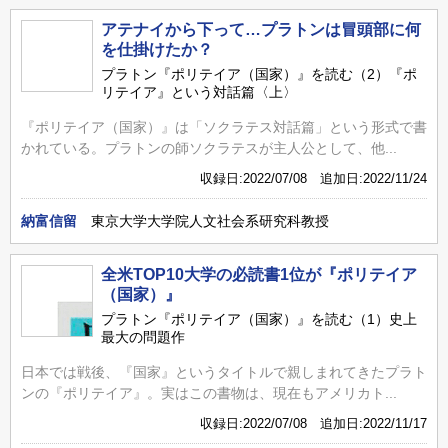
アテナイから下って…プラトンは冒頭部に何
を仕掛けたか？
プラトン『ポリテイア（国家）』を読む（2）『ポ
リテイア』という対話篇〈上〉
『ポリテイア（国家）』は「ソクラテス対話篇」という形式で書
かれている。プラトンの師ソクラテスが主人公として、他...
収録日:2022/07/08 追加日:2022/11/24
納富信留
東京大学大学院人文社会系研究科教授
全米TOP10大学の必読書1位が『ポリテイア
（国家）』
プラトン『ポリテイア（国家）』を読む（1）史上
最大の問題作
日本では戦後、『国家』というタイトルで親しまれてきたプラト
ンの『ポリテイア』。実はこの書物は、現在もアメリカト...
収録日:2022/07/08 追加日:2022/11/17