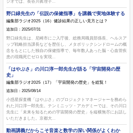
ジオでは、長谷川眞理子...
野口緑先生の「伝説の保健指導」を講義で実地体験する
編集部ラジオ2025（16）健診結果の正しい見方とは？
追加日：2025/07/31
野口緑先生は、尼崎市にご入庁後、総務局職員部係長、ヘルスア
ップ戦略担当課長などを歴任し、メタボリックシンドロームの概
念をもとにした独自の保健指導で、毎年数人あった脳・心血管疾
患の現職死亡ゼロを実現...
「はやぶさ」の川口淳一郎先生が語る「宇宙開発の歴
史」
編集部ラジオ2025（17）「宇宙開発の歴史」を総覧！
追加日：2025/08/14
小惑星探査機「はやぶさ」のプロジェクトマネージャーを務めら
れた川口淳一郎先生。テンミニッツ・アカデミーでは、その川口
先生に「未来を知るための宇宙開発の歴史」を縦横無尽にお話し
いただきました。京都大...
動画講義だからこそ音楽と数学の深い関係がよくわか