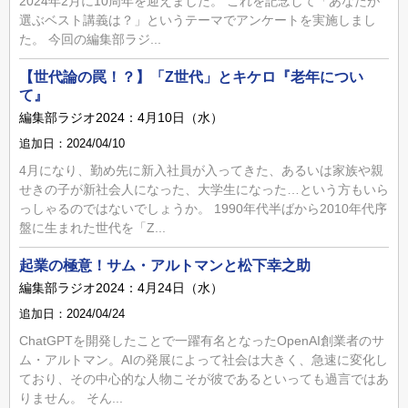
2024年2月に10周年を迎えました。 これを記念して「あなたが
選ぶベスト講義は？」というテーマでアンケートを実施しまし
た。 今回の編集部ラジ...
【世代論の罠！？】「Z世代」とキケロ『老年につい
て』
編集部ラジオ2024：4月10日（水）
追加日：2024/04/10
4月になり、勤め先に新入社員が入ってきた、あるいは家族や親
せきの子が新社会人になった、大学生になった…という方もいら
っしゃるのではないでしょうか。 1990年代半ばから2010年代序
盤に生まれた世代を「Z...
起業の極意！サム・アルトマンと松下幸之助
編集部ラジオ2024：4月24日（水）
追加日：2024/04/24
ChatGPTを開発したことで一躍有名となったOpenAI創業者のサ
ム・アルトマン。AIの発展によって社会は大きく、急速に変化し
ており、その中心的な人物こそが彼であるといっても過言ではあ
りません。 そん...