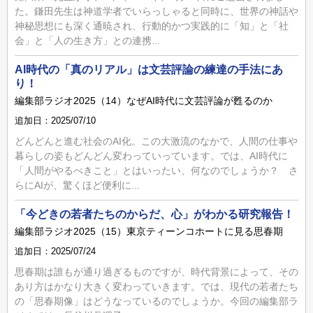
た。鎌田先生は神道学者でいらっしゃると同時に、世界の神話や
神秘思想にも深く通暁され、行動的かつ実践的に「知」と「社
会」と「人の生き方」との連携...
AI時代の「真のリアル」は文芸評論の練達の手法にあ
り！
編集部ラジオ2025（14）なぜAI時代に文芸評論が甦るのか
追加日：2025/07/10
どんどんと進む社会のAI化。この大激流のなかで、人間の仕事や
暮らしの姿もどんどん変わっていっています。では、AI時代に
「人間がやるべきこと」とはいったい、何なのでしょうか？ さ
らにAIが、驚くほど便利に...
「今どきの若者たちのからだ、心」がわかる研究報告！
編集部ラジオ2025（15）東京ティーンコホートに見る思春期
追加日：2025/07/24
思春期は誰もが通り過ぎるものですが、時代背景によって、その
あり方はかなり大きく変わっていきます。では、現代の若者たち
の「思春期像」はどうなっているのでしょうか。今回の編集部ラ