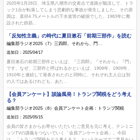
2025年1月28日、埼玉県八潮市の交差点で道路が陥没して、トラ
ック1台が転落してしまう悲劇的な事故が発生しました。 その原
因は、直径4.75メートルの下水道管の破損でした。1983年に敷
設された鉄筋...
「反知性主義」の時代に夏目漱石「前期三部作」を読む
編集部ラジオ2025（7）三四郎、それから、門…
追加日：2025/04/17
夏目漱石の前期三部作といえば、『三四郎』『それから』『門』
です。なぜ、三部作と呼ばれるかといえば、1908年、1909年、
1910年と連続して発表されたのと同時に、それぞれ主人公は別
の人ではあるけれども、あた...
【会員アンケート】談論風発！トランプ関税をどう考え
る？
編集部ラジオ2025（8）会員アンケート企画：トランプ関税
追加日：2025/05/15
会員の皆さまからお寄せいただいたご意見を元に考え、テンミニ
ッツTVの講義をつないでいく「会員アンケート企画」。今回
は、「トランプ関税をどう考える？」というテーマでご意見をい