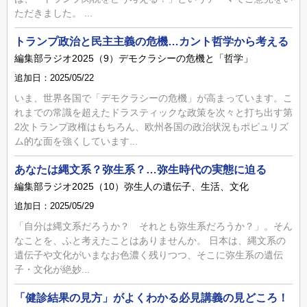
ただきました。 ...
トランプ政治と民主主義の危機…カント哲学から考える
編集部ラジオ2025（9）デモクラシーの危機と「哲学」
追加日：2025/05/22
いま、世界各国で「デモクラシーの危機」が高まっています。こ
れまでの常識を超えたドラスティックな政策を次々と打ち出す第
2次トランプ政権はもちろん、欧州各国の政治状況もポピュリズ
ム的な面を強くしています...
あなたは縄文系？弥生系？…弥生時代の実態に迫る
編集部ラジオ2025（10）弥生人の遺伝子、生活、文化
追加日：2025/05/29
「自分は縄文系だろうか？ それとも弥生系だろうか？」。そん
なことを、ふと考えたことはありませんか。 日本は、縄文系の
遺伝子や文化がいまなお色濃く残りつつ、そこに弥生系の遺伝
子・文化が絶妙...
「健診結果の見方」がよくわかる必見講義の見どころ！