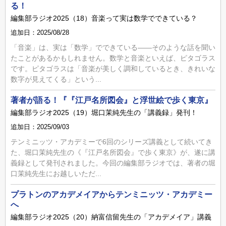
る！
編集部ラジオ2025（18）音楽って実は数学でできている？
追加日：2025/08/28
「音楽」は、実は「数学」でできている――そのような話を聞い
たことがあるかもしれません。数学と音楽といえば、ピタゴラス
です。ピタゴラスは「音楽が美しく調和しているとき、きれいな
数字が見えてくる」という...
著者が語る！『『江戸名所図会』と浮世絵で歩く東京』
編集部ラジオ2025（19）堀口茉純先生の「講義録」発刊！
追加日：2025/09/03
テンミニッツ・アカデミーで6回のシリーズ講義として続いてき
た、堀口茉純先生の《『江戸名所図会』で歩く東京》が、遂に講
義録として発刊されました。今回の編集部ラジオでは、著者の堀
口茉純先生にお越しいただ...
プラトンのアカデメイアからテンミニッツ・アカデミー
へ
編集部ラジオ2025（20）納富信留先生の「アカデメイア」講義