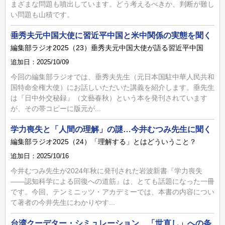
まざまな問題も噴出しています。どう考えるべきか、判断が難し
い問題も山積です。
垂秀夫元中国大使に習近平中国と米中関係の実態を聞く
編集部ラジオ2025（23）垂秀夫元中国大使が語る習近平中国
追加日：2025/10/09
今回の編集部ラジオでは、垂秀夫先生（元日本国駐中華人民共和
国特命全権大使）にお話しいただいた講義を紹介します。垂先生
は『日中外交秘録』（文藝春秋）という本を発刊されています
が、その帯コピーに版元が...
学力喪失と「人間の理解」の謎…今井むつみ先生に聞く
編集部ラジオ2025（24）「理解する」とはどういうこと？
追加日：2025/10/16
今井むつみ先生が2024年秋に発刊された岩波新書『学力喪失
――認知科学による回復への道筋』は、とても話題になった一冊
です。今回、テンミニッツ・アカデミーでは、本書の内容につい
て著者の今井先生にわかりやす...
台湾クーデター・シミュレーション…「世直し」への条