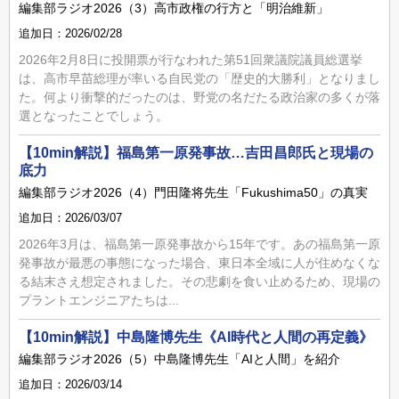
編集部ラジオ2026（3）高市政権の行方と「明治維新」
追加日：2026/02/28
2026年2月8日に投開票が行なわれた第51回衆議院議員総選挙
は、高市早苗総理が率いる自民党の「歴史的大勝利」となりまし
た。何より衝撃的だったのは、野党の名だたる政治家の多くが落
選となったことでしょう。
【10min解説】福島第一原発事故…吉田昌郎氏と現場の
底力
編集部ラジオ2026（4）門田隆将先生「Fukushima50」の真実
追加日：2026/03/07
2026年3月は、福島第一原発事故から15年です。あの福島第一原
発事故が最悪の事態になった場合、東日本全域に人が住めなくな
る結末さえ想定されました。その悲劇を食い止めるため、現場の
プラントエンジニアたちは...
【10min解説】中島隆博先生《AI時代と人間の再定義》
編集部ラジオ2026（5）中島隆博先生「AIと人間」を紹介
追加日：2026/03/14