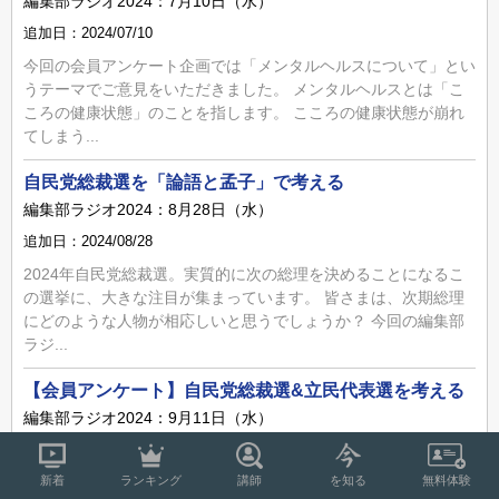
編集部ラジオ2024：7月10日（水）
追加日：2024/07/10
今回の会員アンケート企画では「メンタルヘルスについて」とい
うテーマでご意見をいただきました。 メンタルヘルスとは「こ
ころの健康状態」のことを指します。 こころの健康状態が崩れ
てしまう...
自民党総裁選を「論語と孟子」で考える
編集部ラジオ2024：8月28日（水）
追加日：2024/08/28
2024年自民党総裁選。実質的に次の総理を決めることになるこ
の選挙に、大きな注目が集まっています。 皆さまは、次期総理
にどのような人物が相応しいと思うでしょうか？ 今回の編集部
ラジ...
【会員アンケート】自民党総裁選&立民代表選を考える
編集部ラジオ2024：9月11日（水）
追加日：2024/09/11
会員の皆さまからお寄せいただいたご意見を元に考え、テンミニ
新着
ランキング
講師
を知る
無料体験