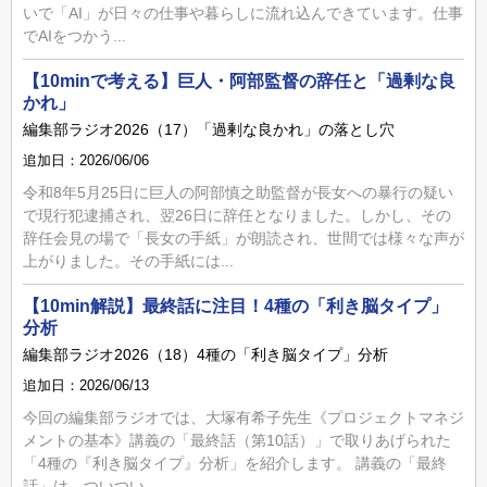
いで「AI」が日々の仕事や暮らしに流れ込んできています。仕事
でAIをつかう...
【10minで考える】巨人・阿部監督の辞任と「過剰な良
かれ」
編集部ラジオ2026（17）「過剰な良かれ」の落とし穴
追加日：2026/06/06
令和8年5月25日に巨人の阿部慎之助監督が長女への暴行の疑い
で現行犯逮捕され、翌26日に辞任となりました。しかし、その
辞任会見の場で「長女の手紙」が朗読され、世間では様々な声が
上がりました。その手紙には...
【10min解説】最終話に注目！4種の「利き脳タイプ」
分析
編集部ラジオ2026（18）4種の「利き脳タイプ」分析
追加日：2026/06/13
今回の編集部ラジオでは、大塚有希子先生《プロジェクトマネジ
メントの基本》講義の「最終話（第10話）」で取りあげられた
「4種の『利き脳タイプ』分析」を紹介します。 講義の「最終
話」は、ついつい...