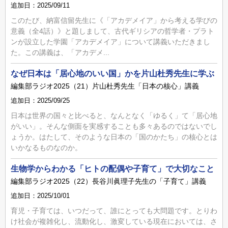
追加日：2025/09/11
このたび、納富信留先生に《「アカデメイア」から考える学びの
意義（全4話）》と題しまして、古代ギリシアの哲学者・プラト
ンが設立した学園「アカデメイア」について講義いただきまし
た。この講義は、「アカデメ...
なぜ日本は「居心地のいい国」かを片山杜秀先生に学ぶ
編集部ラジオ2025（21）片山杜秀先生「日本の核心」講義
追加日：2025/09/25
日本は世界の国々と比べると、なんとなく「ゆるく」て「居心地
がいい」。そんな側面を実感することも多々あるのではないでし
ょうか。はたして、そのような日本の「国のかたち」の核心とは
いかなるものなのか。
生物学からわかる「ヒトの配偶や子育て」で大切なこと
編集部ラジオ2025（22）長谷川眞理子先生の「子育て」講義
追加日：2025/10/01
育児・子育ては、いつだって、誰にとっても大問題です。とりわ
け社会が複雑化し、流動化し、激変している現在においては、さ