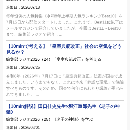
追加日：2026/07/18
毎年恒例の人気特集《令和8年上半期人気ランキングBest10》を
7月15日から配信スタートしました。これまで、Best11位以下は
メールマガジンで紹介していましたが、今回はBest11～Best30
まで、編集部ラジオで紹介し...
【10minで考える】「皇室典範改正」社会の空気をどう
見るか？
編集部ラジオ2026（24）「皇室典範改正」を考える
追加日：2026/07/25
令和8年（2026年）7月17日に「皇室典範改正」法案が国会で成
立しました。いうまでもなく、これは本来「静謐な環境」で議論
すべきものです。そのため、国会で何年にもわたり議論が重ねら
れてきました。 ...
【10min解説】田口佳史先生×堀江重郎先生《老子の神
髄》
編集部ラジオ2026（25）《老子の神髄》を学ぶ
追加日：2026/08/01