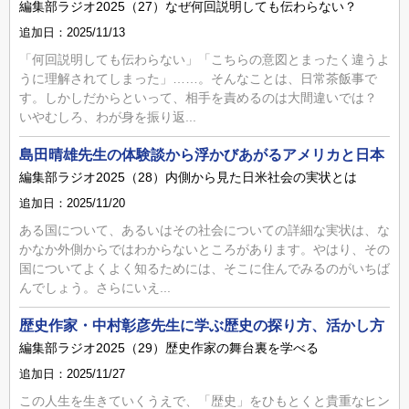
編集部ラジオ2025（27）なぜ何回説明しても伝わらない？
追加日：2025/11/13
「何回説明しても伝わらない」「こちらの意図とまったく違うよ
うに理解されてしまった」……。そんなことは、日常茶飯事で
す。しかしだからといって、相手を責めるのは大間違いでは？
いやむしろ、わが身を振り返...
島田晴雄先生の体験談から浮かびあがるアメリカと日本
編集部ラジオ2025（28）内側から見た日米社会の実状とは
追加日：2025/11/20
ある国について、あるいはその社会についての詳細な実状は、な
かなか外側からではわからないところがあります。やはり、その
国についてよくよく知るためには、そこに住んでみるのがいちば
んでしょう。さらにいえ...
歴史作家・中村彰彦先生に学ぶ歴史の探り方、活かし方
編集部ラジオ2025（29）歴史作家の舞台裏を学べる
追加日：2025/11/27
この人生を生きていくうえで、「歴史」をひもとくと貴重なヒン