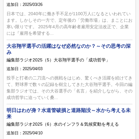
追加日：2025/03/26
日本では、2040年に働き手不足が1100万人になるといわれてい
ます。しかしその一方で、定年後の「労働市場」は、まことにお
寒い限りです。 2025年4月の高年齢者雇用安定法改正で、企業
には『雇用を希望する...
大谷翔平選手の活躍はなぜ必然なのか？～その思考の深
み
編集部ラジオ2025（5）大谷翔平選手の「成功哲学」
追加日：2025/04/03
投手と打者の二刀流への挑戦をはじめ、驚くべき活躍を続けてき
て、野球界で数々の記録を樹立してきた大谷翔平選手。今回の編
集部ラジオでは、その大谷選手の「名言」を紹介しながら、その
成功哲学に迫っていく桑...
明日はわが身？水道管破損と道路陥没～水から考える未
来
編集部ラジオ2025（6）水のインフラ＆気候変動を考える
追加日：2025/04/10