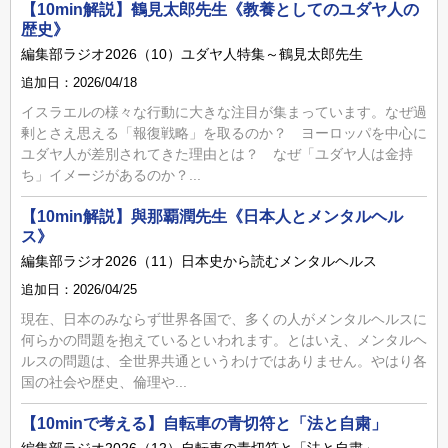
【10min解説】鶴見太郎先生《教養としてのユダヤ人の
歴史》
編集部ラジオ2026（10）ユダヤ人特集～鶴見太郎先生
追加日：2026/04/18
イスラエルの様々な行動に大きな注目が集まっています。なぜ過
剰とさえ思える「報復戦略」を取るのか？ ヨーロッパを中心に
ユダヤ人が差別されてきた理由とは？ なぜ「ユダヤ人は金持
ち」イメージがあるのか？...
【10min解説】與那覇潤先生《日本人とメンタルヘル
ス》
編集部ラジオ2026（11）日本史から読むメンタルヘルス
追加日：2026/04/25
現在、日本のみならず世界各国で、多くの人がメンタルヘルスに
何らかの問題を抱えているといわれます。とはいえ、メンタルヘ
ルスの問題は、全世界共通というわけではありません。やはり各
国の社会や歴史、倫理や...
【10minで考える】自転車の青切符と「法と自粛」
編集部ラジオ2026（12）自転車の青切符と「法と自粛」