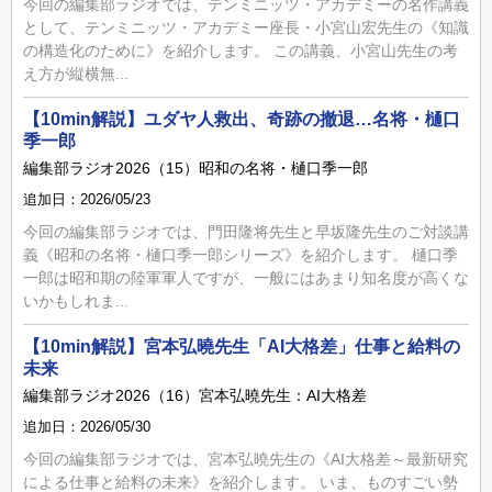
今回の編集部ラジオでは、テンミニッツ・アカデミーの名作講義
として、テンミニッツ・アカデミー座長・小宮山宏先生の《知識
の構造化のために》を紹介します。 この講義、小宮山先生の考
え方が縦横無...
【10min解説】ユダヤ人救出、奇跡の撤退…名将・樋口
季一郎
編集部ラジオ2026（15）昭和の名将・樋口季一郎
追加日：2026/05/23
今回の編集部ラジオでは、門田隆将先生と早坂隆先生のご対談講
義《昭和の名将・樋口季一郎シリーズ》を紹介します。 樋口季
一郎は昭和期の陸軍軍人ですが、一般にはあまり知名度が高くな
いかもしれま...
【10min解説】宮本弘曉先生「AI大格差」仕事と給料の
未来
編集部ラジオ2026（16）宮本弘曉先生：AI大格差
追加日：2026/05/30
今回の編集部ラジオでは、宮本弘曉先生の《AI大格差～最新研究
による仕事と給料の未来》を紹介します。 いま、ものすごい勢