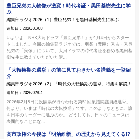
豊臣兄弟の人物像が激変！時代考証・黒田基樹先生に学
ぶ
編集部ラジオ2026（1）豊臣兄弟！を黒田基樹先生に学ぶ
追加日：2026/01/08
いよいよ、NHK大河ドラマ『豊臣兄弟！』が1月4日からスター
トしました。今回の編集部ラジオでは、羽柴（豊臣）秀吉・秀長
兄弟の「実像」について、大河ドラマの時代考証を務める黒田基
樹先生に教えていただいた講...
「大転換期の選挙」の前に見ておきたい名講義を一挙紹
介
編集部ラジオ2026（2）「時代の大転換期の選挙」特集を解説！
追加日：2026/02/04
2026年2月8日に投開票が行なわれる第51回衆議院議員総選挙。
何より、いまは「時代の大転換期」です。このようなときに、誰
を日本のリーダーに選ぶのか。 どうしても、日々のニュースは
表面的なことにな...
高市政権の今後は「明治維新」の歴史から見えてくる!?