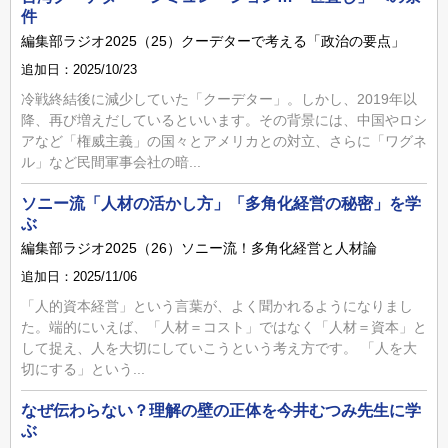
件
編集部ラジオ2025（25）クーデターで考える「政治の要点」
追加日：2025/10/23
冷戦終結後に減少していた「クーデター」。しかし、2019年以
降、再び増えだしているといいます。その背景には、中国やロシ
アなど「権威主義」の国々とアメリカとの対立、さらに「ワグネ
ル」など民間軍事会社の暗...
ソニー流「人材の活かし方」「多角化経営の秘密」を学
ぶ
編集部ラジオ2025（26）ソニー流！多角化経営と人材論
追加日：2025/11/06
「人的資本経営」という言葉が、よく聞かれるようになりまし
た。端的にいえば、「人材＝コスト」ではなく「人材＝資本」と
して捉え、人を大切にしていこうという考え方です。 「人を大
切にする」という...
なぜ伝わらない？理解の壁の正体を今井むつみ先生に学
ぶ