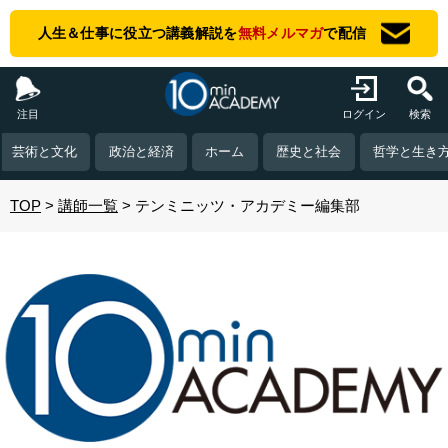
人生＆仕事に役立つ講義解説を
無料メルマガ
で配信
注目
ログイン
検索
芸術と文化
政治と経済
ホーム
歴史と社会
哲学と生き
TOP
講師一覧
テンミニッツ・アカデミー編集部