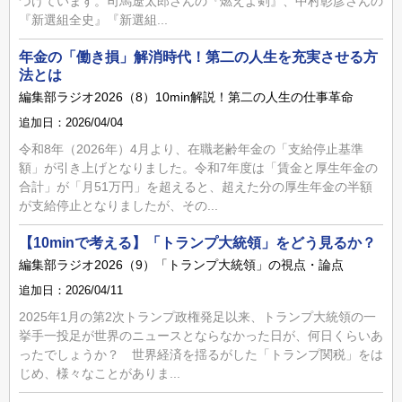
づけています。司馬遼太郎さんの『燃えよ剣』、中村彰彦さんの
『新選組全史』『新選組...
年金の「働き損」解消時代！第二の人生を充実させる方
法とは
編集部ラジオ2026（8）10min解説！第二の人生の仕事革命
追加日：2026/04/04
令和8年（2026年）4月より、在職老齢年金の「支給停止基準
額」が引き上げとなりました。令和7年度は「賃金と厚生年金の
合計」が「月51万円」を超えると、超えた分の厚生年金の半額
が支給停止となりましたが、その...
【10minで考える】「トランプ大統領」をどう見るか？
編集部ラジオ2026（9）「トランプ大統領」の視点・論点
追加日：2026/04/11
2025年1月の第2次トランプ政権発足以来、トランプ大統領の一
挙手一投足が世界のニュースとならなかった日が、何日くらいあ
ったでしょうか？ 世界経済を揺るがした「トランプ関税」をは
じめ、様々なことがありま...