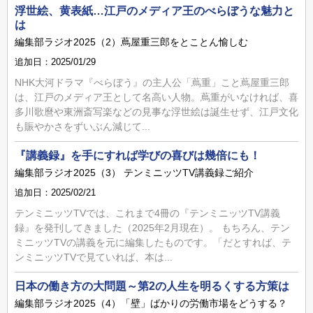
浮世絵、黄表紙…江戸のメディア王のべらぼうな魅力と
は
編集部ラジオ2025（2）蔦屋重三郎をとことん愉しむ
追加日：2025/01/29
NHK大河ドラマ『べらぼう』の主人公「蔦重」こと蔦屋重三郎
は、江戸のメディア王として名高い人物。蔦重がいなければ、喜
多川歌麿や東洲斎写楽などの見事な浮世絵は誕生せず、江戸文化
も賑やかさをずいぶん減じて...
『講義録』を手にすれば学びの喜びは幾倍にも！
編集部ラジオ2025（3） テンミニッツTV講義録ご紹介
追加日：2025/02/21
テンミニッツTVでは、これまで4冊の『テンミニッツTV講義
録』を発刊してきました（2025年2月現在）。 もちろん、テン
ミニッツTVの講義を元に編集したものです。「だとすれば、テ
ンミニッツTVで見ていれば、本は...
日本の働き方の大問題～第2の人生を明るくする方策は
編集部ラジオ2025（4）「壁」ばかりの労働市場をどうする？