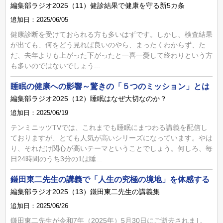
編集部ラジオ2025（11）健診結果で健康を守る新5カ条
追加日：2025/06/05
健康診断を受けておられる方も多いはずです。しかし、検査結果
が出ても、何をどう見れば良いのやら、まったくわからず、た
だ、去年よりも上がった下がったと一喜一憂して終わりという方
も多いのではないでしょう...
睡眠の健康への影響～驚きの「５つのミッション」とは
編集部ラジオ2025（12）睡眠はなぜ大切なのか？
追加日：2025/06/19
テンミニッツTVでは、これまでも睡眠にまつわる講義を配信し
ておりますが、とても人気が高いシリーズになっています。やは
り、それだけ関心が高いテーマということでしょう。何しろ、毎
日24時間のうち3分の1は睡...
鎌田東二先生の講義で「人生の究極の境地」を体感する
編集部ラジオ2025（13）鎌田東二先生の講義集
追加日：2025/06/26
鎌田東二先生が令和7年（2025年）5月30日にご逝去されまし