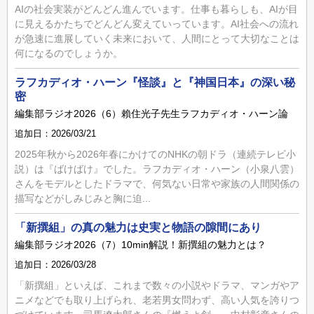
AIの社会実装がどんどん進んでいます。仕事も暮らしも、AIが目
に見えるかたちでどんどん変えていっています。AI社会への流れ
が急速に進展していく未来において、人間にとって大切なことは
何になるのでしょうか。
ラフカディオ・ハーン『怪談』と『神国日本』の深い秘
密
編集部ラジオ2026（6）賴住光子先生ラフカディオ・ハーン論
追加日：2026/03/21
2025年秋から2026年春にかけてのNHKの朝ドラ（連続テレビ小
説）は『ばけばけ』でした。ラフカディオ・ハーン（小泉八雲）
さんをモデルとしたドラマで、何気ない日常や家族の人間関係の
描写などがしみじみと胸に迫...
「新撰組」の真の魅力は史実と物語の隙間にあり
編集部ラジオ2026（7）10min解説！新撰組の魅力とは？
追加日：2026/03/28
「新撰組」といえば、これまで数々の小説やドラマ、マンガやア
ニメなどでも取り上げられ、老若男女問わず、高い人気を誇りつ