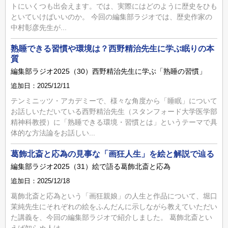
トにいくつも出会えます。では、実際にはどのように歴史をひも
といていけばいいのか。 今回の編集部ラジオでは、歴史作家の
中村彰彦先生が...
熟睡できる習慣や環境は？西野精治先生に学ぶ眠りの本
質
編集部ラジオ2025（30）西野精治先生に学ぶ「熟睡の習慣」
追加日：2025/12/11
テンミニッツ・アカデミーで、様々な角度から「睡眠」について
お話しいただいている西野精治先生（スタンフォード大学医学部
精神科教授）に「熟睡できる環境・習慣とは」というテーマで具
体的な方法論をお話しい...
葛飾北斎と応為の見事な「画狂人生」を絵と解説で辿る
編集部ラジオ2025（31）絵で語る葛飾北斎と応為
追加日：2025/12/18
葛飾北斎と応為という「画狂親娘」の人生と作品について、堀口
茉純先生にそれぞれの絵をふんだんに示しながら教えていただい
た講義を、今回の編集部ラジオで紹介しました。 葛飾北斎とい
えば知らぬ人は...