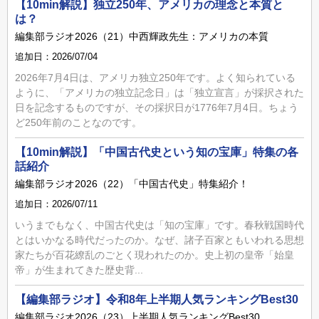
【10min解説】独立250年、アメリカの理念と本質と
は？
編集部ラジオ2026（21）中西輝政先生：アメリカの本質
追加日：2026/07/04
2026年7月4日は、アメリカ独立250年です。よく知られている
ように、「アメリカの独立記念日」は「独立宣言」が採択された
日を記念するものですが、その採択日が1776年7月4日。ちょう
ど250年前のことなのです。
【10min解説】「中国古代史という知の宝庫」特集の各
話紹介
編集部ラジオ2026（22）「中国古代史」特集紹介！
追加日：2026/07/11
いうまでもなく、中国古代史は「知の宝庫」です。春秋戦国時代
とはいかなる時代だったのか。なぜ、諸子百家ともいわれる思想
家たちが百花繚乱のごとく現われたのか。史上初の皇帝「始皇
帝」が生まれてきた歴史背...
【編集部ラジオ】令和8年上半期人気ランキングBest30
編集部ラジオ2026（23）上半期人気ランキングBest30