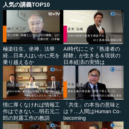
人気の講義TOP10
極楽往生、坐禅、法華
AI時代にこそ「熟達者の
経…日本人はいかに死を
経験」が生きる＆現状の
乗り越えるか
日本経済の実情は
情に厚くなければ情報工
「共生」の本当の意味と
作はできない…明石元二
は？…人間はHuman Co-
郎の対露工作の教訓
becoming