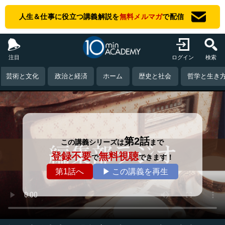
人生＆仕事に役立つ講義解説を
無料メルマガ
で配信
注目
ログイン
検索
芸術と文化
政治と経済
ホーム
歴史と社会
哲学と生き
第2話
この講義シリーズは
まで
登録不要
無料視聴
で
できます！
第1話へ
▶ この講義を再生