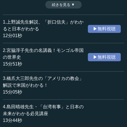
続きを見る ▼
時間：13分44秒
今回は、島田晴雄先生の《台湾有事を考える》を、スライ
収録日：2023年2月6日
ド資料つき解説でご紹介します。
追加日：2023年2月15日
1.上野誠先生解説、「折口信夫」がわか
カテゴリー：
台湾有事については連日ニュースでも取り上げられている
ると日本がわかる
▶無料視聴
教育
教育一般
ため、「なんとなく」聞いたことがある・知っているとい
12分01秒
う人は多いと思います。ですが、どのような背景があるの
≪全文≫
か、実際に何が起きうるのか、日本は何をするべきなの
2.宮脇淳子先生の名講義！モンゴル帝国
か、その全体像をしっかり把握している人は、案外、少な
の世界史
▶無料視聴
いのではないでしょうか。
■島田晴雄先生
15分51秒
《台湾有事を考える》
その全体像をわかりやすく描くとともに、台湾有事で何が
https://10mtv.jp/pc/content/detail.php?movie_id=4789
3.橋爪大三郎先生の「アメリカの教会」
起きうるのか、そのシミュレーションまで展開されるこの
-------------------------------
解説で米国がわかる！
講義。まさに、いまこそ必見です。ぜひご視聴ください。
15分05秒
■お便りも募集しております
編集部ラジオのご意見・ご要望はこちらまで
4.島田晴雄先生・「台湾有事」と日本の
（メールアドレス）
未来がわかる必見講座
radio@10mtv.jp
13分44秒