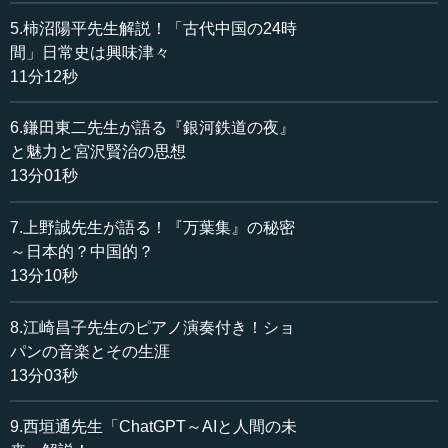
5.柿沼陽平先生解説！「古代中国の24時
間」日常史は興味津々
11分12秒
6.鎌田東二先生が語る『銀河鉄道の夜』
と魅力と宮沢賢治の思想
13分01秒
7.上野誠先生が語る！『万葉集』の秘密
～日本的？中国的？
13分10秒
8.江崎昌子先生のピアノ演奏付き！ショ
パンの音楽とその生涯
13分03秒
9.西垣通先生「ChatGPT～AIと人間の未