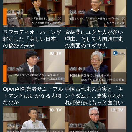
ラフカディオ・ハーンが
金融業にユダヤ人が多い
解明した「美しい日本」
理由、そして大国興亡史
の秘密と未来
の裏面のユダヤ人
OpenAI創業者サム・アル
中国古代史の真実と『キ
トマンとはいかなる人物
ングダム』…史実がわか
なのか
れば物語はもっと面白い