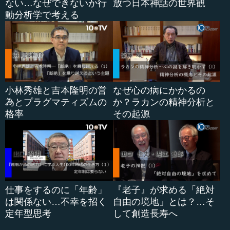
ない…なぜできないか行
放つ日本神話の世界観
動分析学で考える
小林秀雄と吉本隆明の営
なぜ心の病にかかるの
為とプラグマティズムの
か？ラカンの精神分析と
格率
その起源
仕事をするのに「年齢」
『老子』が求める「絶対
は関係ない…不幸を招く
自由の境地」とは？…そ
定年型思考
して創造長寿へ