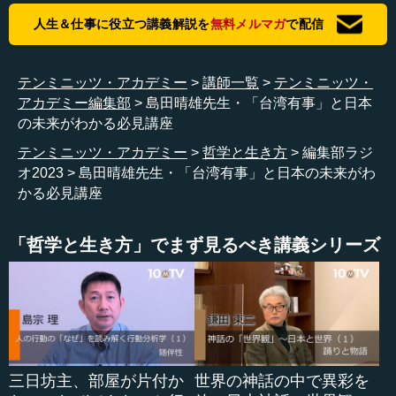
人生＆仕事に役立つ講義解説を
無料メルマガ
で配信
テンミニッツ・アカデミー
講師一覧
テンミニッツ・
アカデミー編集部
島田晴雄先生・「台湾有事」と日本
の未来がわかる必見講座
テンミニッツ・アカデミー
哲学と生き方
編集部ラジ
オ2023
島田晴雄先生・「台湾有事」と日本の未来がわ
かる必見講座
「哲学と生き方」でまず見るべき講義シリーズ
三日坊主、部屋が片付か
世界の神話の中で異彩を