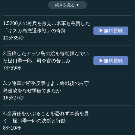
の戦いを指揮する立場にあった。米軍上陸部隊約1万の猛攻
続きを見る ▼
時間：10分35秒
を受けたアッツ島への増援を大本営に求める樋口。だが、
収録日：2019年7月30日
大本営はアッツ島放棄を決定。樋口は号泣しつつ、アッツ
追加日：2026年5月21日
島守備隊長・山崎保代にそれを伝えるほかなかった。その
1.5200人の将兵を救え…米軍も称賛した
カテゴリー：
責任を樋口は一生背負っていくことになる。その一方で樋
「キスカ島撤退作戦」の奇跡
▶無料視聴
歴史・民族
日本史（大正～現代）
口は、「ならば」と、アッツ島近傍のキスカ島守備隊5,000
10分35秒
名以上の将兵の撤退を大本営に認めさせる。しかし、米軍
≪全文≫
侵攻下でいかに救出するのか……。奇跡ともいわれる「キ
2.玉砕したアッツ島の絵を毎朝拝んでい
スカ島撤退作戦」はなぜ成功したのか。軍人の面子よりも
●初の「玉砕の島」アッツ島…増援が認められず号泣
た樋口季一郎…司令官の苦しみ
▶無料視聴
命を優先した樋口の知略と、霧に紛れた海軍の決死の作戦
した樋口季一郎
7分59秒
が織りなす感動の歴史秘話をお届けする。（全4話中第1
話）
―― 次の第二のポイントですね。アッツ島の玉砕と、キ
3.ソ連軍に断乎反撃せよ…終戦後の占守
※インタビュアー：川上達史（テンミニッツ・アカデミー
スカ島からの撤退というところに行きたいと思います。
島侵攻をなぜ撃破できたか
編集長）
16分27秒
その間の流れでいきますと、そのオトポール事件の後で
すね。ノモンハン事件のあった昭和14（1939）年に陸軍中
4.全責任をかぶることを恐れず本義を貫
将に進級されて、第九師団、金沢に行かれた。その後に、
く…樋口季一郎の決断と行動
昭和17（1942）年に札幌北部軍司令官に就かれると。ここ
8分10秒
から終戦までずっとその北海道の軍司令官ということに