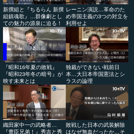
島を西へ西へと進んできて、アッツ島でぶつかるというの
新撰組と『ちるらん 新撰
レーニン演説…革命のた
が、昭和18年の5月ですね。
組鎮魂歌』…群像劇とし
め帝国主義の3つの対立を
ての魅力の源泉に迫る！
利用せよ
そのときの司令官が樋口季一郎だった。樋口は当時、札
幌の（北方軍）司令部にいて、作戦の指示を出すというこ
とだったわけですね。
―― アッツ島が最初の玉砕になるのですか。
早坂 そうです。結局、アッツ島には2600人ほどの日本兵
『昭和16年夏の敗戦』
独裁ができない戦前日
が守備隊としていたのですけれど、そこに約1万人の米軍が
『昭和23年冬の暗号』が
本…大日本帝国憲法とシ
押し寄せてくるということで、非常に厳しい戦いになるわ
映す未来とは
ラスの論理
けです。
大本営も一時は増援を決定するのです。けれど、南太平
洋のほうの戦線が悪化して、そちらに兵を集中したいとい
うことで、一度決まった増援が反故にされてしまうわけな
のですね。これを樋口は、当時、号泣したといわれていま
織田家中一の武略者…
敗戦した日本の武装解除
すけれど、――アッツ島（現地）の守備隊長の山崎保代と
『豊臣兄弟！』秀吉と秀
はなぜ無血だったか…そ