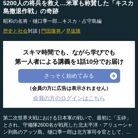
5200人の将兵を救え…米軍も称賛した「キスカ
島撤退作戦」の奇跡
昭和の名将・樋口季一郎…キスカ・占守島編
歴史と社会
対談 |
門田隆将
／
早坂隆
スキマ時間でも、ながら学びでも
第一人者による講義を1話10分でお届け
さっそく始めてみる
（会員の方に広告は表示されません）
会員の方のログインはこちら
第二次世界大戦における日本軍の戦いで、最初に「玉砕」
とされ、守備隊2600名が戦死した北太平洋・アリューシャ
ン列島のアッツ島。樋口季一郎は北方軍司令官として、そ