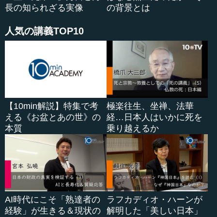
いう方なのですけれど――その方に泣きながら伝えたとい
長の知られざる実像
の背景とは
う逸話も残っています。
人気の講義TOP10
ですから、アッツ島はそれで玉砕という形になります。
先の大戦を通じて「玉砕戦」という言葉がよくいわれます
けれど、その一番最初に使わ...
【10min解説】特集で考
極楽往生、坐禅、法華
える《お盆とあの世》の
経…日本人はいかに死を
本質
乗り越えるか
AI時代にこそ「熟達者の
ラフカディオ・ハーンが
経験」が生きる＆現状の
解明した「美しい日本」