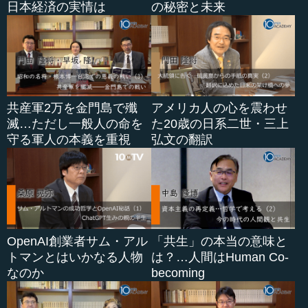
日本経済の実情は
の秘密と未来
共産軍2万を金門島で殲
アメリカ人の心を震わせ
滅…ただし一般人の命を
た20歳の日系二世・三上
守る軍人の本義を重視
弘文の翻訳
OpenAI創業者サム・アル
「共生」の本当の意味と
トマンとはいかなる人物
は？…人間はHuman Co-
なのか
becoming