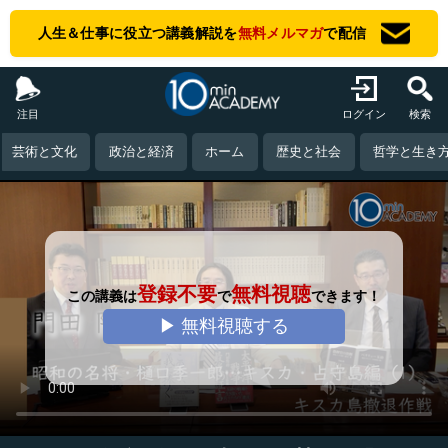
人生＆仕事に役立つ講義解説を
無料メルマガ
で配信
注目
ログイン
検索
芸術と文化
政治と経済
ホーム
歴史と社会
哲学と生き
登録不要
無料視聴
この講義は
で
できます！
▶ 無料視聴する