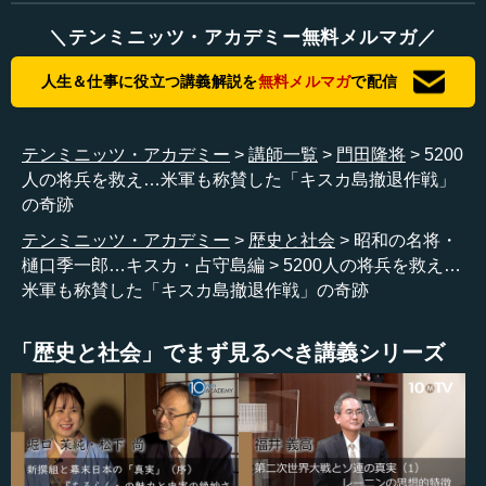
（なるのですね）。
＼テンミニッツ・アカデミー無料メルマガ／
早坂 そうです。北部軍が北方軍になり、それが第五方面
軍になりますから。昭和18（1943）年の5月にアッツ島に
人生＆仕事に役立つ講義解説を
無料メルマガ
で配信
米軍が上陸というか、攻撃をしてくるわけですけれど。
―― アッツ島は、北太平洋というか、あれは何と説明す
テンミニッツ・アカデミー
講師一覧
門田隆将
5200
ればいいんですかね。
人の将兵を救え…米軍も称賛した「キスカ島撤退作戦」
の奇跡
早坂 アリューシャン列島の西の端という形になりますか
テンミニッツ・アカデミー
歴史と社会
昭和の名将・
ね。
樋口季一郎…キスカ・占守島編
5200人の将兵を救え…
米軍も称賛した「キスカ島撤退作戦」の奇跡
―― ちょうどハワイからいうとずっと北方のところです
ね。
「歴史と社会」でまず見るべき講義シリーズ
早坂 要するに、日本側から見ると米軍が南から、太平洋
からバーッと攻めてくるわけですよね。そこに兵力が割か
れていくわけなのですけれど、一方で、北から入ってくる
可能性もあるということで、北の備えとしてアッツ島とキ
スカ島に兵を投入したと。実際に米軍がアリューシャン列