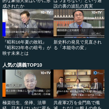
的な象徴天皇はいかに形
はつまらない」という通
成されたか
説の裏の波乱の真実
『昭和16年夏の敗戦』
新史料の発見で見直され
『昭和23年冬の暗号』が
る「本能寺の変」
映す未来とは
人気の講義TOP10
極楽往生、坐禅、法華
共産軍2万を金門島で殲
経…日本人はいかに死を
滅…ただし一般人の命を