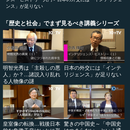
す。そこを...
ンス」が足りない
「歴史と社会」でまず見るべき講義シリーズ
明智光秀は「主殺しの悪
日本の外交には「インテ
人」か？…諸説入り乱れ
リジェンス」が足りない
る人物像の謎
皇室像の転換…戦後日本
驚きの中国史～「中国史