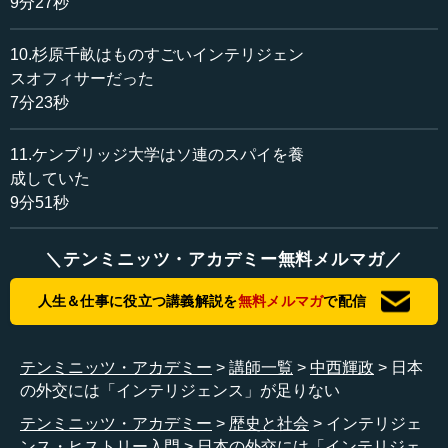
9分27秒
ところが、えてして日本の近代の歴史あるいは組織の行
10.杉原千畝はものすごいインテリジェン
動形態を見ていると、情報を見つけるのが非常に遅いので
スオフィサーだった
す。遅く見つけて、慌てて行動するというのでは、やはり
7分23秒
ろくな結果になりません。インテリジェンスで一番大事な
のは、なるべく早く、なるべく的確な情報を見つけること
ですが、それは行動に移す際の余裕と時間を持ち、より良
11.ケンブリッジ大学はソ連のスパイを養
き選択ができるようにするためなのです。
成していた
9分51秒
●情報に支えられていなければ、交渉の潮時は分から
＼テンミニッツ・アカデミー無料メルマガ／
ない
人生＆仕事に役立つ講義解説を
無料メルマガ
で配信
さらに、交渉事においてもインテリジェンスは重要で
す。国家の交渉といえば、外交です。外交では、とにかく
粘り強く主張することが肝心です。国際社会においてもの
テンミニッツ・アカデミー
講師一覧
中西輝政
日本
すごく大事なことは、明確に粘り強く、こちらの主張を一
の外交には「インテリジェンス」が足りない
歩も譲らないという姿勢で頑張ることでしょう。ところ
テンミニッツ・アカデミー
歴史と社会
インテリジェ
が、物事には潮時というか、ここぞという場面がありま
ンス・ヒストリー入門
日本の外交には「インテリジェ