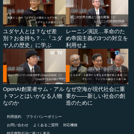
ユダヤ人とは？なぜ差
レーニン演説…革命のた
別？お金持ち？…『ユダ
め帝国主義の3つの対立を
ヤ人の歴史』に学ぶ
利用せよ
OpenAI創業者サム・アル
なぜ空海が現代社会に重
トマンとはいかなる人物
要か――新しい社会の創
なのか
造のために
利用規約
プライバシーポリシー
お問い合わせ
よくあるご質問
対応機種
特定商取引法に基づく表示