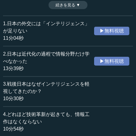
日本人の苦手なインテリジェンスの重要性について、また
続きを見る ▼
時間：11分04秒
日本人のインテリジェンスの学び方について、歴史学者で
収録日：2017年11月14日
京都大学名誉教授の中西輝政氏が解説する。（全11話中第1
追加日：2018年5月7日
話）
1.日本の外交には「インテリジェンス」
カテゴリー：
が足りない
▶無料視聴
国際
国際一般
11分04秒
≪全文≫
2.日本は近代化の過程で情報分野だけ学
●インテリジェンスは「早く見つけ、おもむろに行動
べなかった
▶無料視聴
する」
13分39秒
質問 先生は今、インテリジェンス・ヒストリーについて
3.戦後日本はなぜインテリジェンスを軽
著書を執筆されているそうですね。なぜ今、インテリジェ
視してきたのか？
ンス・ヒストリーが必要なのでしょうか。
10分30秒
中西 インテリジェンスは、国家、国、あるいは組織、人
4.どれほど技術革新が起きても、情報工
間の集団に関わるものです。国家の安全や繁栄は、国民が
作はなくならない
大きな希望を持って未来を切り開いていかないと実現でき
10分54秒
ません。社会の安定や、国民の精神の健康の維持は、政治