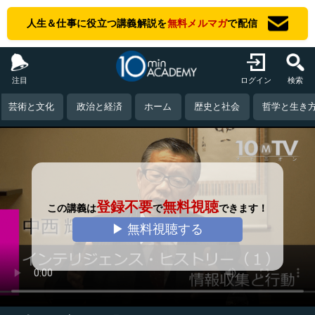
人生＆仕事に役立つ講義解説を
無料メルマガ
で配信
注目
ログイン
検索
芸術と文化
政治と経済
ホーム
歴史と社会
哲学と生き
登録不要
無料視聴
この講義は
で
できます！
▶ 無料視聴する