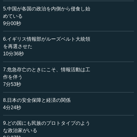
の根本目標です。
5.中国が各国の政治を内側から侵食し始
したがって、どんな組織でもそうですが、特に国をどう
めている
動かしていくのかということは非常に大事なことです。国
9分00秒
家運営の要諦として、私は40年ぐらい国際政治の歴史を勉
強し、著作を書いてきました。イギリスを中心に勉強して
6.イギリス情報部がルーズベルト大統領
きましたので、イギリス風の格言で言いますと、とにかく
を再選させた
時々刻々、国際環境なり政治が取り組む状況は変わります
10分36秒
ので、国家の行動と選択にとって重要なことは、何よりも
「早く見つける」ということです。
7.危急存亡のときにこそ、情報活動は工
作を伴う
しかし、インテリジェンスは早く情報を集めて、的確に
7分53秒
分析するということだけでは終わりません。なぜインテリ
ジェンスが大事かというのは、その次の話も関わってきま
す。つまり、集めて分析した情報をもとに、どのような行
8.日本の安全保障と経済の関係
動に出るか、どのような対処をするのかも重要になってき
4分24秒
ます。行動に移るためには、時間が十分に必要です。した
がって、インテリジェンスが重要なのは、「早く見つけ、
9.どの国にも民族のプロトタイプのよう
おもむろに行動する」という組み合わせを可能にするから
な政治家がいる
なのです。