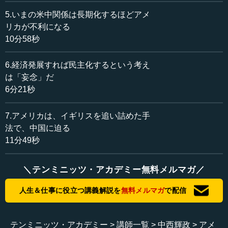
にはっきりしているのは、こういう話を10年以上前から聞
いていたということです。
5.いまの米中関係は長期化するほどアメ
リカが不利になる
ファーウェイなどにはスパイチップが入っていると、ア
10分58秒
メリカの人は日本にいてもそればっかり言っているわけで
す。ロシア人も言っていました。だから本当にそうだった
6.経済発展すれば民主化するという考え
のかもしれませんが、いずれにしてもはっきりいえるの
は「妄念」だ
は、21世紀の世界は情報戦争によって大国の戦いの勝敗が
6分21秒
決まるということです。
7.アメリカは、イギリスを追い詰めた手
法で、中国に迫る
●21世紀は情報戦争の時代である
11分49秒
中西 20世紀の前半は実際の戦争の時代です。戦場で戦車
や飛行機が飛び交って、そのドンパチで勝敗を決める実戦
＼テンミニッツ・アカデミー無料メルマガ／
の時代でした。20世紀の後半は抑止戦争の時代だったわけ
です。抑止戦に敗れたソ連は自壊崩壊したわけです。
人生＆仕事に役立つ講義解説を
無料メルマガ
で配信
21世紀はインテリジェンス、広い意味での情報戦争の時
代です。ですから、ハイブリッド・ウォー、政治戦争、フ
テンミニッツ・アカデミー
講師一覧
中西輝政
アメ