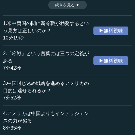
報戦を得意としたが、この10年で中国とのパワーバランス
続きを見る ▼
時間：8分35秒
は変わりつつあるという。（全7話中第4話）
収録日：2018年12月25日
追加日：2019年5月31日
1.米中両国の間に新冷戦が勃発するとい
カテゴリー：
う見方は正しいのか？
▶無料視聴
国際
国際一般
10分19秒
≪全文≫
2.「冷戦」という言葉には三つの定義が
●実は、米中のインテリジェンスの力は、中国が優位
ある
▶無料視聴
にある
7分42秒
中西 （トランプ政権によって始まった中国封じ込め戦略
3.中国封じ込め戦略を進めるアメリカの
が、アメリカにとって不利になる条件の）三つ目は、イン
目的は達せられるか？
テリジェンスの力の格差です。米中のインテリジェンス格
7分52秒
差は歴然としていて、中国が優位です。とりわけ技術的な
情報収集手段は確かにアメリカも優れています。ファーウ
4.アメリカは中国よりもインテリジェン
ェイをめぐる問題でも、スパイチップがどうのこうのと
スの力が劣る
か、スマートフォンの部品の中に不必要なものがあると
8分35秒
か、いろいろ議論していますけれども、その議論をする前