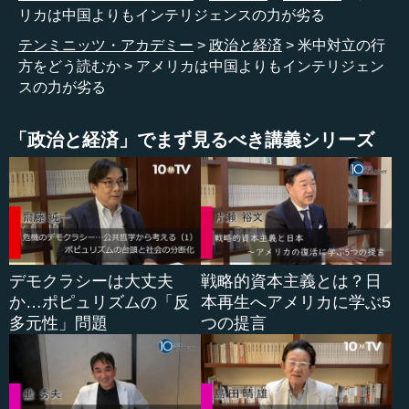
ェイクニュースといった言葉が飛び交っていますけれど
リカは中国よりもインテリジェンスの力が劣る
も、そういう戦いの時代でも、決定的に大国の優劣を決め
テンミニッツ・アカデミー
政治と経済
米中対立の行
るのはヒューマン・インテリジェンス、ヒューミントだと
方をどう読むか
アメリカは中国よりもインテリジェン
私は思います。
スの力が劣る
「政治と経済」でまず見るべき講義シリーズ
●通信傍受の情報戦で、アメリカは圧倒的に優位だっ
た
中西 相手の陣営の奥深くに人間のスパイが入り込んで、
最高指導部の決定を左右する力を持ったインテリジェンス
パワーは、互角の超大国同士の対立になればなるほど力を
発揮します。
デモクラシーは大丈夫
戦略的資本主義とは？日
か…ポピュリズムの「反
本再生へアメリカに学ぶ5
そこまでいわなくても、近年のアメリカのインテリジェ
多元性」問題
つの提言
ンスの力は、本当に中国に対して心もとない状態が劇的に
続いています。
もちろんアメリカは技術的に第二次大戦からずっと続い