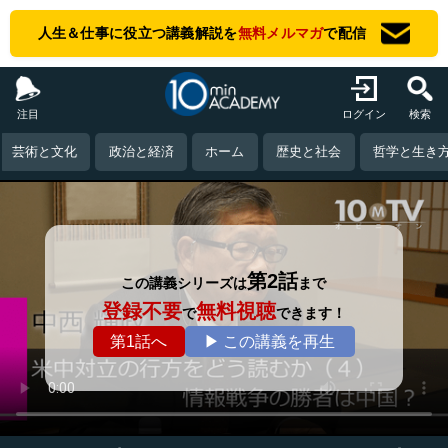
人生＆仕事に役立つ講義解説を
無料メルマガ
で配信
注目
ログイン
検索
芸術と文化
政治と経済
ホーム
歴史と社会
哲学と生き
第2話
この講義シリーズは
まで
登録不要
無料視聴
で
できます！
第1話へ
▶ この講義を再生