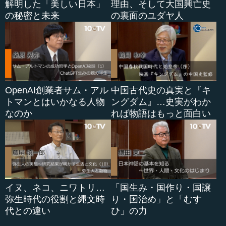
解明した「美しい日本」
理由、そして大国興亡史
の秘密と未来
の裏面のユダヤ人
OpenAI創業者サム・アル
中国古代史の真実と『キ
トマンとはいかなる人物
ングダム』…史実がわか
なのか
れば物語はもっと面白い
イヌ、ネコ、ニワトリ…
「国生み・国作り・国譲
弥生時代の役割と縄文時
り・国治め」と「むす
代との違い
ひ」の力