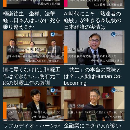
極楽往生、坐禅、法華
AI時代にこそ「熟達者の
経…日本人はいかに死を
経験」が生きる＆現状の
乗り越えるか
日本経済の実情は
情に厚くなければ情報工
「共生」の本当の意味と
作はできない…明石元二
は？…人間はHuman Co-
郎の対露工作の教訓
becoming
ラフカディオ・ハーンが
金融業にユダヤ人が多い