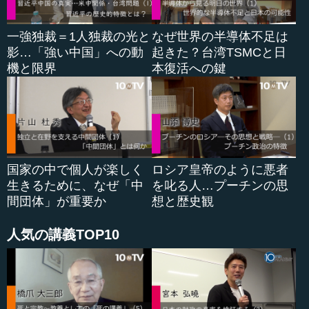
ている電子情報の優位があります。一つはエシュロン（通
信傍受システム）ですが、2014年に、例のエドワード・ス
一強独裁＝1人独裁の光と
なぜ世界の半導体不足は
ノーデン事件で有名になったPRISM（プリズム）作戦など
影…「強い中国」への動
起きた？台湾TSMCと日
もそうです。「PRISM」という世界中の電話やファック
機と限界
本復活への鍵
ス、インターネット通信を全部アメ...
国家の中で個人が楽しく
ロシア皇帝のように悪者
生きるために、なぜ「中
を叱る人…プーチンの思
間団体」が重要か
想と歴史観
人気の講義TOP10