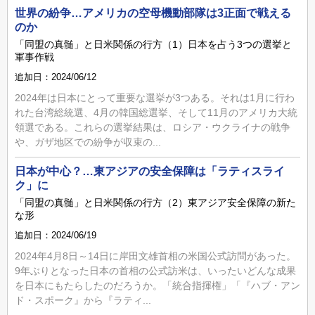
世界の紛争…アメリカの空母機動部隊は3正面で戦える
のか
「同盟の真髄」と日米関係の行方（1）日本を占う3つの選挙と
軍事作戦
追加日：2024/06/12
2024年は日本にとって重要な選挙が3つある。それは1月に行わ
れた台湾総統選、4月の韓国総選挙、そして11月のアメリカ大統
領選である。これらの選挙結果は、ロシア・ウクライナの戦争
や、ガザ地区での紛争が収束の...
日本が中心？…東アジアの安全保障は「ラティスライ
ク」に
「同盟の真髄」と日米関係の行方（2）東アジア安全保障の新た
な形
追加日：2024/06/19
2024年4月8日～14日に岸田文雄首相の米国公式訪問があった。
9年ぶりとなった日本の首相の公式訪米は、いったいどんな成果
を日本にもたらしたのだろうか。「統合指揮権」「『ハブ・アン
ド・スポーク』から『ラティ...