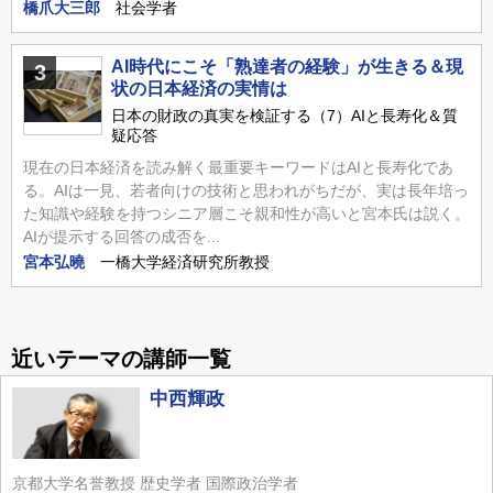
橋爪大三郎
社会学者
AI時代にこそ「熟達者の経験」が生きる＆現
3
状の日本経済の実情は
日本の財政の真実を検証する（7）AIと長寿化＆質
疑応答
現在の日本経済を読み解く最重要キーワードはAIと長寿化であ
る。AIは一見、若者向けの技術と思われがちだが、実は長年培っ
た知識や経験を持つシニア層こそ親和性が高いと宮本氏は説く。
AIが提示する回答の成否を...
宮本弘曉
一橋大学経済研究所教授
近いテーマの講師一覧
中西輝政
京都大学名誉教授 歴史学者 国際政治学者