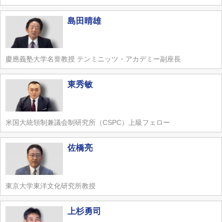
島田晴雄
慶應義塾大学名誉教授 テンミニッツ・アカデミー副座長
東秀敏
米国大統領制兼議会制研究所（CSPC）上級フェロー
佐橋亮
東京大学東洋文化研究所教授
上杉勇司