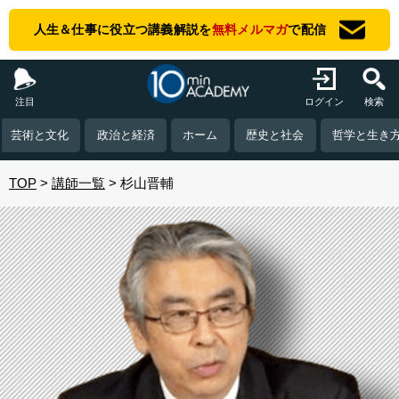
人生＆仕事に役立つ講義解説を
無料メルマガ
で配信
注目
ログイン
検索
芸術と文化
政治と経済
ホーム
歴史と社会
哲学と生き
TOP
講師一覧
杉山晋輔