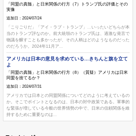
「同盟の真髄」と日米関係の行方（7）トランプ氏の評価とその
実像
追加日：2024/07/24
「こりごりだ」「アイ・ラブ・トランプ」…いったいどちらが本
当のトランプ評なのか。前大統領のトランプ氏は、過激な発言で
物議を醸すことも多かったが、その人柄はどのようなものだった
のだろうか。2024年11月ア...
アメリカは日本の意見を求めている…きちんと旗を立て
よ
「同盟の真髄」と日米関係の行方（8）（質疑）アメリカは日米
同盟を捨てるか？
追加日：2024/07/31
アメリカでは日本との同盟関係についてどのように考えているの
か。そこでポイントとなるのは、日本の対中政策である。軍事的
な緊張が増している今般の世界情勢の中で、日米の信頼関係を維
持するために重要なのは...