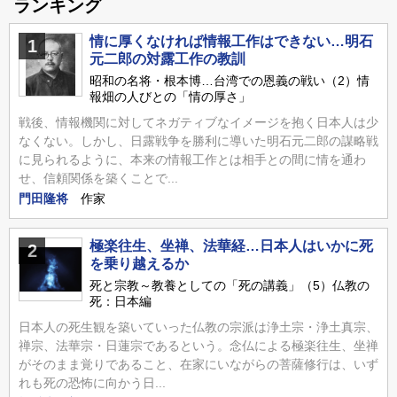
ランキング
情に厚くなければ情報工作はできない…明石
1
元二郎の対露工作の教訓
昭和の名将・根本博…台湾での恩義の戦い（2）情
報畑の人びとの「情の厚さ」
戦後、情報機関に対してネガティブなイメージを抱く日本人は少
なくない。しかし、日露戦争を勝利に導いた明石元二郎の謀略戦
に見られるように、本来の情報工作とは相手との間に情を通わ
せ、信頼関係を築くことで...
門田隆将
作家
極楽往生、坐禅、法華経…日本人はいかに死
2
を乗り越えるか
死と宗教～教養としての「死の講義」（5）仏教の
死：日本編
日本人の死生観を築いていった仏教の宗派は浄土宗・浄土真宗、
禅宗、法華宗・日蓮宗であるという。念仏による極楽往生、坐禅
がそのまま覚りであること、在家にいながらの菩薩修行は、いず
れも死の恐怖に向かう日...