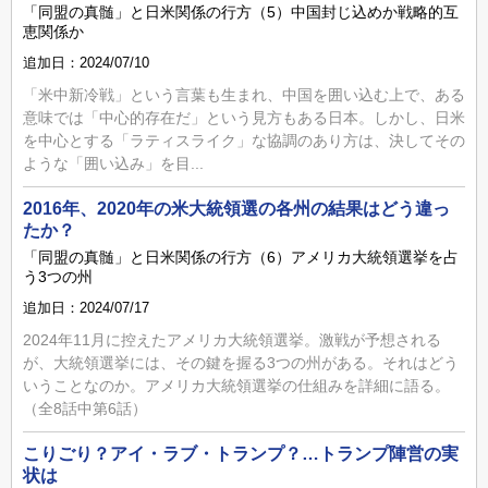
「同盟の真髄」と日米関係の行方（5）中国封じ込めか戦略的互
恵関係か
追加日：2024/07/10
「米中新冷戦」という言葉も生まれ、中国を囲い込む上で、ある
意味では「中心的存在だ」という見方もある日本。しかし、日米
を中心とする「ラティスライク」な協調のあり方は、決してその
ような「囲い込み」を目...
2016年、2020年の米大統領選の各州の結果はどう違っ
たか？
「同盟の真髄」と日米関係の行方（6）アメリカ大統領選挙を占
う3つの州
追加日：2024/07/17
2024年11月に控えたアメリカ大統領選挙。激戦が予想される
が、大統領選挙には、その鍵を握る3つの州がある。それはどう
いうことなのか。アメリカ大統領選挙の仕組みを詳細に語る。
（全8話中第6話）
こりごり？アイ・ラブ・トランプ？…トランプ陣営の実
状は