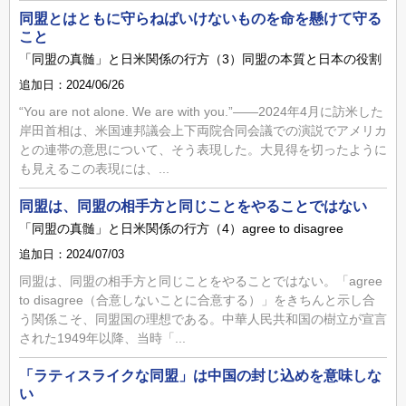
同盟とはともに守らねばいけないものを命を懸けて守る
こと
「同盟の真髄」と日米関係の行方（3）同盟の本質と日本の役割
追加日：2024/06/26
“You are not alone. We are with you.”――2024年4月に訪米した
岸田首相は、米国連邦議会上下両院合同会議での演説でアメリカ
との連帯の意思について、そう表現した。大見得を切ったように
も見えるこの表現には、...
同盟は、同盟の相手方と同じことをやることではない
「同盟の真髄」と日米関係の行方（4）agree to disagree
追加日：2024/07/03
同盟は、同盟の相手方と同じことをやることではない。「agree
to disagree（合意しないことに合意する）」をきちんと示し合
う関係こそ、同盟国の理想である。中華人民共和国の樹立が宣言
された1949年以降、当時「...
「ラティスライクな同盟」は中国の封じ込めを意味しな
い