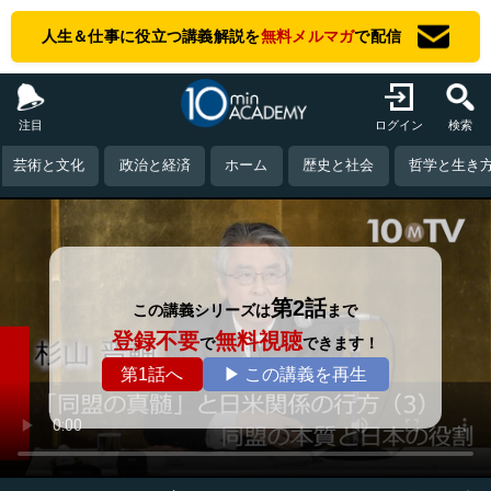
人生＆仕事に役立つ講義解説を
無料メルマガ
で配信
注目
ログイン
検索
芸術と文化
政治と経済
ホーム
歴史と社会
哲学と生き
第2話
この講義シリーズは
まで
登録不要
無料視聴
で
できます！
第1話へ
▶ この講義を再生