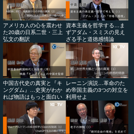
アメリカ人の心を震わせ
資本主義を哲学する…ま
た20歳の日系二世・三上
ずアダム・スミスの見え
弘文の翻訳
ざる手と道徳感情論
中国古代史の真実と『キ
レーニン演説…革命のた
ングダム』…史実がわか
め帝国主義の3つの対立を
れば物語はもっと面白い
利用せよ