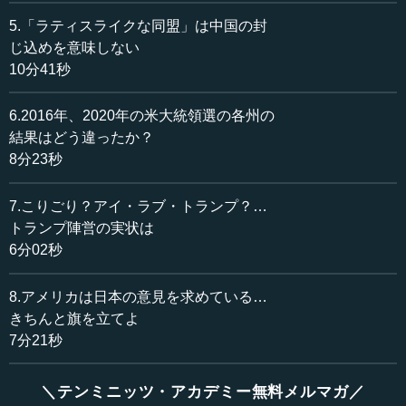
その中でも1つ、岸田さんの演説の中で象徴的なところと
しては、“I am here to say that Japan is already standing
5.「ラティスライクな同盟」は中国の封
shoulder at shoulder with United States of America, you are
じ込めを意味しない
not alone. We are with you.（私は次のことを言うためにこ
10分41秒
こにきました。日本はアメリカとすでに肩と肩を並べてや
ってきています。あなたたちは1人ではない。私たちは常に
6.2016年、2020年の米大統領選の各州の
あなたたちとあります）”という、英語も非常にクリスプな
結果はどう違ったか？
（歯切れ良い）、いい表現だと思います。
8分23秒
ここは、そのあと少し展開があったので、あとでお話し
7.こりごり？アイ・ラブ・トランプ？…
ます。
トランプ陣営の実状は
6分02秒
ウクライナ（についての発言）の時には、苦虫を噛み潰
したような顔ではないけれど、一部の人がスタンディング
オベーションで、例えば、カマラ・ハリスさんはニコニコ
8.アメリカは日本の意見を求めている…
してワッと立って拍手をしている時に、下院議長のマイ
きちんと旗を立てよ
ク・ジョンソンさんは、こちらの方を向いて全然拍手もし
7分21秒
ないで、スタンディングオベーションもしないのです。
「ウクライナについての支援が必要だ」と言った時には、
＼テンミニッツ・アカデミー無料メルマガ／
ずいぶんの人が立ち上がりましたけれど、共和党のいわゆ