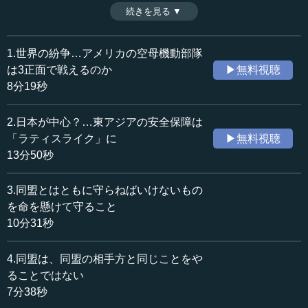
得を切ったようにも見えるこの表現には、緊張が高まる国
続きを見る ▼
時間：10分31秒
際情勢を踏まえた日米同盟への覚悟があった。今あらため
収録日：2024年4月23日
て、同盟の本質とは何かを考える。（全8話中第3話）
追加日：2024年6月26日
1.世界の紛争…アメリカの空母機動部隊
カテゴリー：
は3正面で戦えるのか
▶無料視聴
政治
外交
8分19秒
国際
国際一般
2.日本が中心？…東アジアの安全保障は
≪全文≫
「ラティスライク」に
▶無料視聴
●岸田首相が“We are with you”と言い切ったことの
13分50秒
意義
3.同盟とはともに守らねばいけないもの
ここまでくると、共同声明の表現などがいろいろありま
を命を懸けて守ること
す。それから、岸田さんの40分くらいの議会演説も非常に
10分31秒
立派な英語での演説で、15回のスタンディングオベーショ
ンがあったということで、私は現場にはいないので、もち
4.同盟は、同盟の相手方と同じことをや
ろんビデオで見ただけでありますけれど、非常に感銘を受
ることではない
けました。
7分38秒