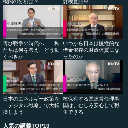
機関の分析は？
計検査結果
再び戦争の時代へ――私
いつから日本は慢性的な
たちは何を考え、どう動
借金依存の財政体質にな
くべきか
ったのか
日本のエネルギー政策を
核保有する国連常任理事
「デジタル戦略」で大転
国は、むしろ安心して戦
換しよう
争できる
人気の講義TOP10