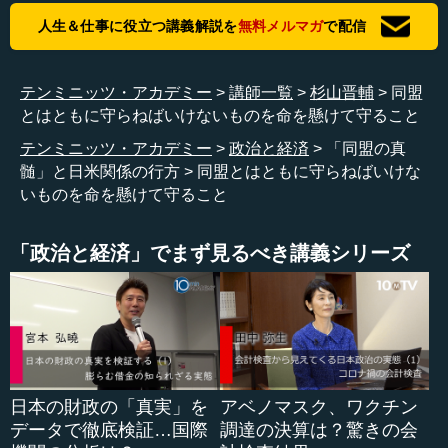
る「フリーダム・コーカス」といわれる人たちは立たなか
人生＆仕事に役立つ講義解説を
無料メルマガ
で配信
ったのです。
しかし“I am here to say that Japan is already standing
テンミニッツ・アカデミー
講師一覧
杉山晋輔
同盟
shoulder to shoulder with United States of America, you are
とはともに守らねばいけないものを命を懸けて守ること
not alone, we are with you.”と（岸田首相が）言った時は、
テンミニッツ・アカデミー
政治と経済
「同盟の真
本当に全員が立ち上がって、マイク・ジョンソンさんもカ
髄」と日米関係の行方
同盟とはともに守らねばいけな
マラ・ハリスさんも、総理の後ろで立ち上がって万雷の拍
いものを命を懸けて守ること
手をされました。
英語も非常にいい英語だったと思います。一部の批判的
「政治と経済」でまず見るべき講義シリーズ
論者の中には、「ここまで大見得を切ってしまって大丈夫
か」と思った人はきっといるでしょうが、私は思いません
でした。こういうふうに、グローバルパートナーになると
言ったわけです。
もちろん、先ほど（第1話で）お話しした、韓国、朝鮮半
島、台湾、それから台湾海峡は当然かもしれませんし、世
日本の財政の「真実」を
アベノマスク、ワクチン
界の隅から隅まで...
データで徹底検証…国際
調達の決算は？驚きの会