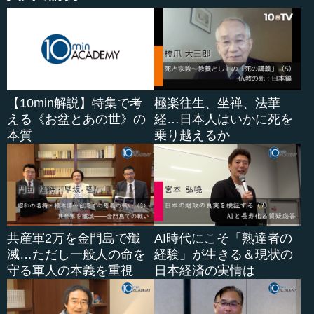
【10min解説】特集で考
極楽往生、坐禅、法華
える《お盆とあの世》の
経…日本人はいかに死を
本質
乗り越えるか
共産軍2万を金門島で殲
AI時代にこそ「熟達者の
滅…ただし一般人の命を
経験」が生きる＆現状の
守る軍人の本義を重視
日本経済の実情は