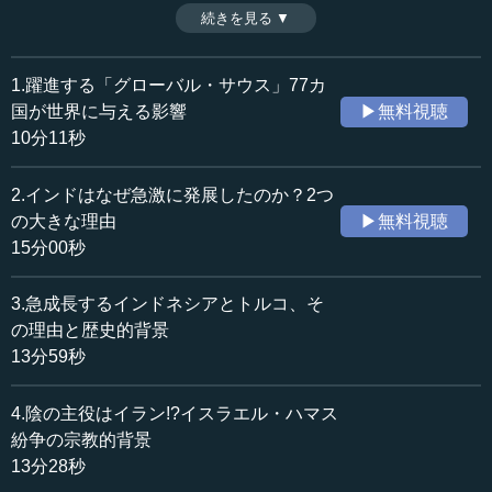
義」の代償として国民の安全保障への意識低下を招いた。
続きを見る ▼
時間：12分39秒
だが、ロシアのウクライナ侵攻で目を覚ました日本は、国
収録日：2024年2月14日
防政策を変更して緊張が高まる時代に対応しようとしてい
追加日：2024年5月22日
る。今回は日本の新しい平和戦略を考える。（全10話中第8
1.躍進する「グローバル・サウス」77カ
カテゴリー：
話）
国が世界に与える影響
▶無料視聴
国際
国際一般
10分11秒
政治
外交
金融・経済
グローバル金融経済
2.インドはなぜ急激に発展したのか？2つ
の大きな理由
▶無料視聴
≪全文≫
15分00秒
●日米安保で思考停止に陥った日本
3.急成長するインドネシアとトルコ、そ
今、これまでずっと戦後の世界史をアメリカ中心に見て
の理由と歴史的背景
きましたけれど、日本から見るとどう見えるのか、さっと
13分59秒
レビューしてみたいと思います。
4.陰の主役はイラン!?イスラエル・ハマス
日本は（1951年に）吉田首相がサンフランシスコで1人
紛争の宗教的背景
で日米安保に署名するのですが、そのあとずっと日米安保
13分28秒
体制で、安全はアメリカに任せる、日本は経済に注力す