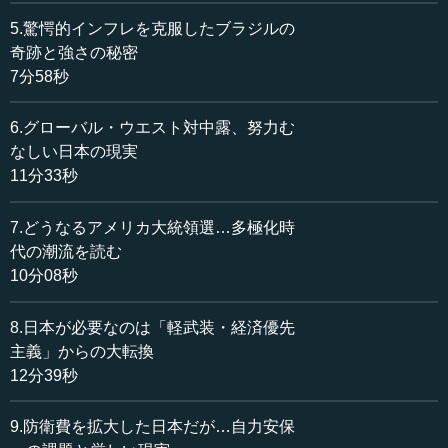
る、ということでやってきました。これを「軽武装・経済
優先主義」といわれていますが、経済については大成功し
5.驚愕的インフレを克服したブラジルの
ています。復興も発展も成長もこのくらいでできた面があ
奇跡と強さの秘密
ります。
7分58秒
ただ、もう1つマイナスの面があると思います。そのよう
6.グローバル・ウエスト対中露、努力む
なことをやったため、ものすごく大きな代償を払っている
なしい日本の現実
と思います。なぜかというと、安全保障ということについ
11分33秒
ての思考を、政府というよりは国民が停止しているからで
す。国民がそういうことを一切考えないということでは、
7.どうなるアメリカ大統領選…多極化時
政府は政策を作れません。
代の潮流を読む
10分08秒
どうしてそのようになったのでしょうか。前に、6カ国の
グローバル・サウスの主要国の歴史を展望しましたが、そ
れぞれいろいろな歴史があって苦労してそこまで来ている
8.日本が必要なのは「軽武装・経済優先
わけです。特にイランなどを見ると、「なるほど、ここま
主義」からの大転換
でになれば、アメリカを憎み、憎みきって、終局的に憎む
12分39秒
ところまでいってしまうのだろう」という感じがしまし
た。
9.防衛費を拡大した日本だが…自力安保