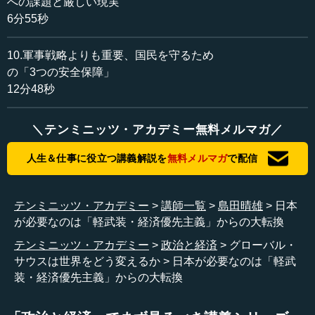
への課題と厳しい現実
では、日本を振り返ると何をやっているかということで
6分55秒
すが、歴史を振り返ると、世界最大、最強の国、国力が10
倍だったアメリカに正面から連合艦隊で戦いを挑むとい
10.軍事戦略よりも重要、国民を守るため
う、とんでもないことをやったのは日本だけなのです。そ
の「3つの安全保障」
の代わり、木っ端みじんになり、原爆を2度も落とされて、
12分48秒
およそ310万人もの民間人と軍人が死んでいる。徹底的に破
壊されたという歴史があります。
＼テンミニッツ・アカデミー無料メルマガ／
ところが、その後アメリカが日本を助けるというか、終
戦直後のアメリカの国際戦略は、危険な日本から世界をど
人生＆仕事に役立つ講義解説を
無料メルマガ
で配信
う守るかということだったそうです。ですから、日本弱体
化戦略をやっていました。それを国務省は、冷戦になって
きたという判断で（戦略を）がらっと変えるのです。
テンミニッツ・アカデミー
講師一覧
島田晴雄
日本
が必要なのは「軽武装・経済優先主義」からの大転換
それで、日本をむしろ冷戦時代の堤防として使ったほう
テンミニッツ・アカデミー
政治と経済
グローバル・
が意味があるというので、徹底的に日本を助けるのです。
サウスは世界をどう変えるか
日本が必要なのは「軽武
それが、前に申し上げたようにアメリカの富を使って、金
装・経済優先主義」からの大転換
本位制だ、固定為替だ、ものすごい援助だ、日本が作った
ものを全部買ってやる、ということで...