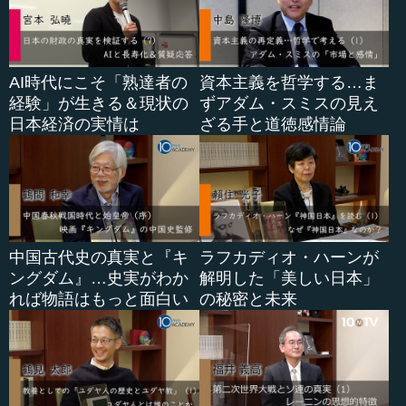
AI時代にこそ「熟達者の
資本主義を哲学する…ま
経験」が生きる＆現状の
ずアダム・スミスの見え
日本経済の実情は
ざる手と道徳感情論
中国古代史の真実と『キ
ラフカディオ・ハーンが
ングダム』…史実がわか
解明した「美しい日本」
れば物語はもっと面白い
の秘密と未来