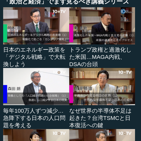
「政治と経済」でまず見るべき講義シリーズ
日本のエネルギー政策を
トランプ政権と過激化し
「デジタル戦略」で大転
た米国…MAGA内戦、
換しよう
DSAの台頭
毎年100万人ずつ減少…
なぜ世界の半導体不足は
急降下する日本の人口問
起きた？台湾TSMCと日
題を考える
本復活への鍵