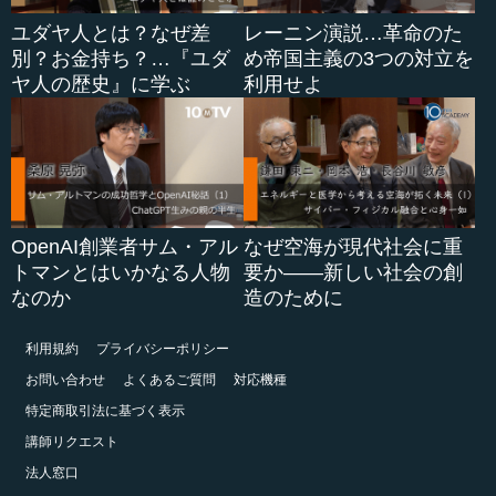
ユダヤ人とは？なぜ差
レーニン演説…革命のた
別？お金持ち？…『ユダ
め帝国主義の3つの対立を
ヤ人の歴史』に学ぶ
利用せよ
OpenAI創業者サム・アル
なぜ空海が現代社会に重
トマンとはいかなる人物
要か――新しい社会の創
なのか
造のために
利用規約
プライバシーポリシー
お問い合わせ
よくあるご質問
対応機種
特定商取引法に基づく表示
講師リクエスト
法人窓口