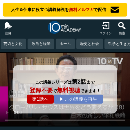
人生＆仕事に役立つ講義解説を
無料メルマガ
で配信
注目
ログイン
検索
芸術と文化
政治と経済
ホーム
歴史と社会
哲学と生き
第2話
この講義シリーズは
まで
登録不要
無料視聴
で
できます！
第1話へ
▶ この講義を再生