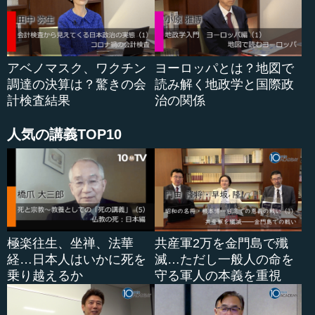
アベノマスク、ワクチン
ヨーロッパとは？地図で
調達の決算は？驚きの会
読み解く地政学と国際政
計検査結果
治の関係
人気の講義TOP10
極楽往生、坐禅、法華
共産軍2万を金門島で殲
経…日本人はいかに死を
滅…ただし一般人の命を
乗り越えるか
守る軍人の本義を重視