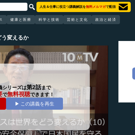
人生＆仕事に役立つ講義解説を
無料メルマガ
で配信
ス
健康と医療
科学と技術
芸術と文化
政治と経済
どう変えるか
第2話
義シリーズは
まで
要
無料視聴
で
できます！
▶ この講義を再生