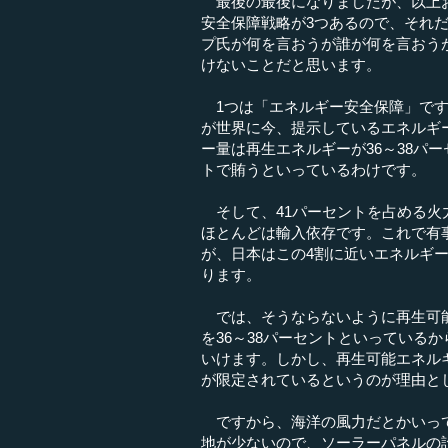
最後の最後になりましたが、以上お
安全保障戦略が3つあるので、それ
プ氏が何を言おうが誰が何を言おう
けないことだと思います。
1つは「エネルギー安全保障」です
が世界に今、提示しているエネルギー
ー量は再生エネルギーが36～38パー
トで賄うといっているわけです。
そして、41パーセントを占める火
ほとんどは輸入依存です。これで有
が、日本はこの4割に近いエネルギ
ります。
では、そうならないように再生可能
を36～38パーセントといっている
いけます。しかし、再生可能エネル
が限定されているというのが理由と
ですから、海洋の風力だとかいって
地が少ないので、ソーラーパネルの