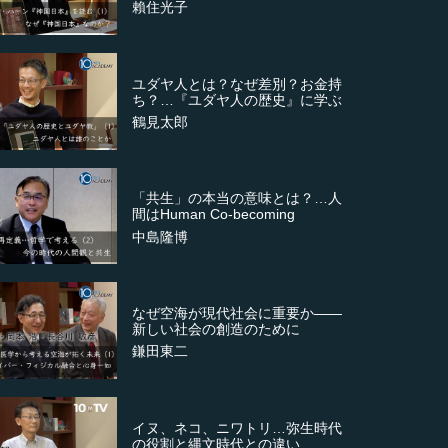
賴住光子
ユダヤ人とは？なぜ差別？お金持
ち？…『ユダヤ人の歴史』に学ぶ
鶴見太郎
「共生」の本当の意味とは？…人
間はHuman Co-becoming
中島隆博
なぜ空海が現代社会に重要か――
新しい社会の創造のために
鎌田東二
イヌ、ネコ、ニワトリ…弥生時代
の役割と縄文時代との違い