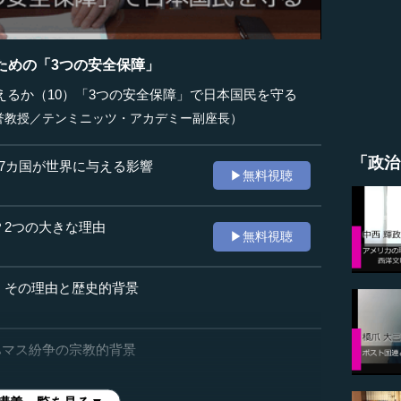
ための「3つの安全保障」
るか（10）「3つの安全保障」で日本国民を守る
誉教授／テンミニッツ・アカデミー副座長）
「政治
77カ国が世界に与える影響
▶無料視聴
？2つの大きな理由
▶無料視聴
、その理由と歴史的背景
・ハマス紛争の宗教的背景