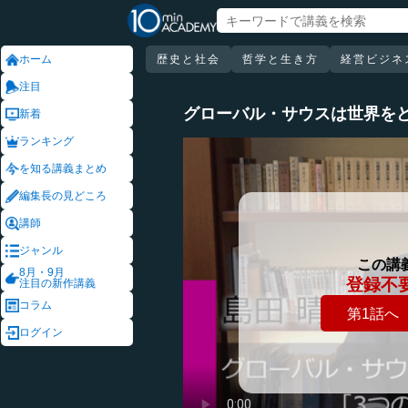
ホーム
歴史と社会
哲学と生き方
経営ビジネ
注目
グローバル・サウスは世界を
新着
ランキング
を知る講義まとめ
編集長の見どころ
講師
ジャンル
この講
8月・9月
登録不
注目の新作講義
コラム
第1話へ
ログイン