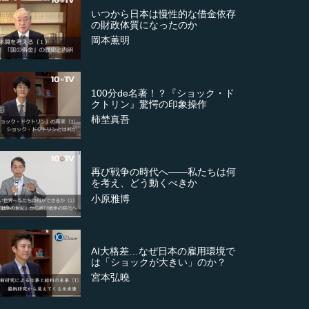
いつから日本は慢性的な借金依存
の財政体質になったのか
岡本薫明
100分de名著！？『ショック・ド
クトリン』驚愕の印象操作
柿埜真吾
再び戦争の時代へ――私たちは何
を考え、どう動くべきか
小原雅博
AI大格差…なぜ日本の雇用環境で
は「ショックが大きい」のか？
宮本弘曉