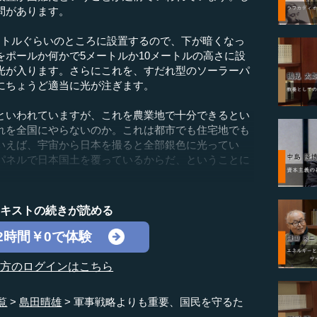
問があります。
トルぐらいのところに設置するので、下が暗くなっ
ポールか何かで5メートルか10メートルの高さに設
光が入ります。さらにこれを、すだれ型のソーラーパ
にちょうど適当に光が注ぎます。
いわれていますが、これを農業地で十分できるとい
れを全国にやらないのか。これは都市でも住宅地でも
いえば、宇宙から日本を撮ると全部銀色に光ってい
パネルで日本国土を覆っているからだ、ということに
テキストの続きが読める
2時間￥0で体験
の方のログインはこちら
覧
島田晴雄
軍事戦略よりも重要、国民を守るた