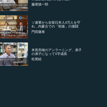
藤尾慎一郎
ソ連軍から在留日本人4万人を守
れ…内蒙古での「戦後」の激闘
門田隆将
米長邦雄のアンラーニング、弟子
の弟子になってV字成長
松尾睦