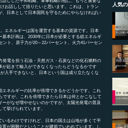
話しした平和戦略、軍事戦略の他に、もっと重要な
人気の
だけお話しして括りたいと思います。これは、トラン
が、日本として日本国民を守るためにやらなければい
。エネルギーは国を運営する基本の資源です。日本
基本計画は、2030年に日本が必要とする総エネルギ
セント、原子力が20～22パーセント、火力41パーセン
力発電を担う石油・天然ガス・石炭などの化石燃料の
事が起きて輸入ができなくなったらどうなるかです
ーが入手できないと、日本という国は成り立たなくな
エネルギーの比率が倍増できるかどうかです。これ
からですが、これを倍増できたら日本は何とかこなして
ギーがなぜ増やせないのかですが、太陽光発電の普及
して挙げられています。
いるわけですけれど、日本の国土は山地が多くて平
設置が困難だということが建前でいわれています。し