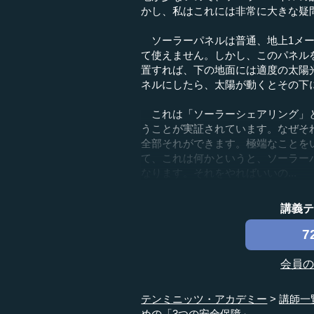
かし、私はこれには非常に大きな疑
ソーラーパネルは普通、地上1メー
て使えません。しかし、このパネルを
置すれば、下の地面には適度の太陽
ネルにしたら、太陽が動くとその下
これは「ソーラーシェアリング」と
うことが実証されています。なぜそ
全部それができます。極端なことを
て、これは何かというと、ソーラー
なります。それをやればいいの...
講義
7
会員
テンミニッツ・アカデミー
講師一
めの「3つの安全保障」