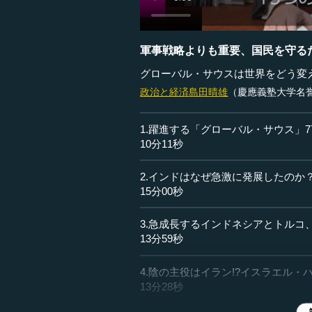
軍事戦略よりも重要、国民を守る
グローバル・サウスは世界をどう変え
政治と経済
島田晴雄
（慶應義塾大学名
1.躍進する「グローバル・サウス」
10分11秒
2.インドはなぜ急激に発展したのか
15分00秒
3.急成長するインドネシアとトルコ
13分59秒
4.陰の主役はイラン!?イスラエル
13分28秒