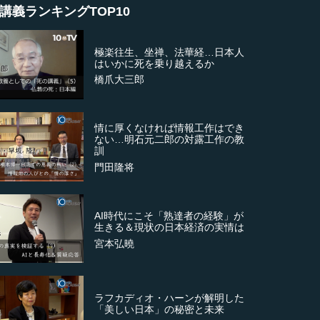
講義ランキングTOP10
極楽往生、坐禅、法華経…日本人
はいかに死を乗り越えるか
橋爪大三郎
情に厚くなければ情報工作はでき
ない…明石元二郎の対露工作の教
訓
門田隆将
AI時代にこそ「熟達者の経験」が
生きる＆現状の日本経済の実情は
宮本弘曉
ラフカディオ・ハーンが解明した
「美しい日本」の秘密と未来