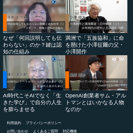
なぜ「何回説明しても伝
満洲で「五族協和」に命
わらない」のか？鍵は認
を懸けた小澤征爾の父・
知の仕組み
小澤開作
AI時代こそAIでなく「生
OpenAI創業者サム・アル
きた学び」で自分の人生
トマンとはいかなる人物
を膨らませる
なのか
利用規約
プライバシーポリシー
お問い合わせ
よくあるご質問
対応機種