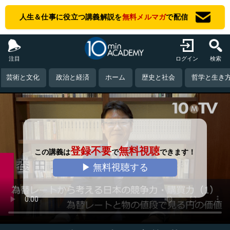
人生＆仕事に役立つ講義解説を
無料メルマガ
で配信
注目
ログイン
検索
芸術と文化
政治と経済
ホーム
歴史と社会
哲学と生き
登録不要
無料視聴
この講義は
で
できます！
▶ 無料視聴する