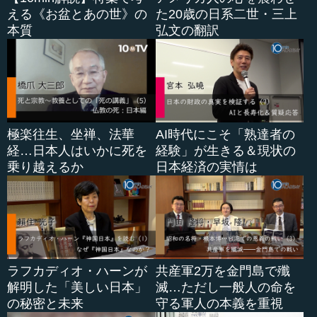
ん中の表の左にある通り、それぞれ1ドル90円、140円とし
える《お盆とあの世》の
た20歳の日系二世・三上
ます。
本質
弘文の翻訳
...
極楽往生、坐禅、法華
AI時代にこそ「熟達者の
経…日本人はいかに死を
経験」が生きる＆現状の
乗り越えるか
日本経済の実情は
ラフカディオ・ハーンが
共産軍2万を金門島で殲
解明した「美しい日本」
滅…ただし一般人の命を
の秘密と未来
守る軍人の本義を重視