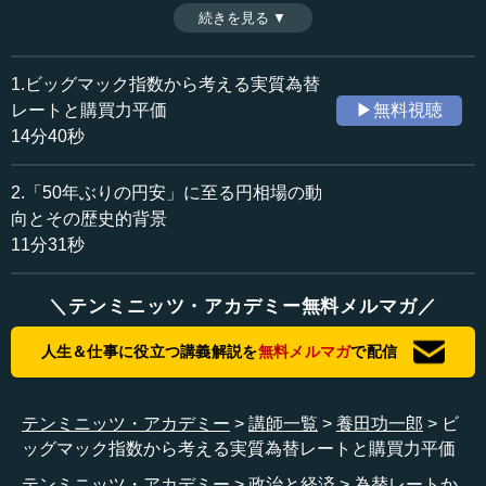
か。為替相場を正しく理解するには「実質為替レート」や
続きを見る ▼
時間：14分40秒
「購買力平価」といった用語を理解し、為替レートと物の
収録日：2023年7月19日
値段の双方から分析する必要がある。今回は、それらの用
追加日：2023年9月13日
語を解説しつつ、ビッグマックの価格（ビッグマック指
1.ビッグマック指数から考える実質為替
カテゴリー：
数）なども例に取り上げ、為替についていかに理解するべ
レートと購買力平価
▶無料視聴
金融・経済
円相場
きかを、分かりやすく解説していく。（全2話中第1話）
14分40秒
≪全文≫
2.「50年ぶりの円安」に至る円相場の動
●為替相場の動向を正しく理解するための用語
向とその歴史的背景
11分31秒
皆様、こんにちは。養田でございます。
＼テンミニッツ・アカデミー無料メルマガ／
今回は、１ドル140円などで実際に取引されている名目為
替レート、実質為替レート、購買力平価など、さまざまな
人生＆仕事に役立つ講義解説を
無料メルマガ
で配信
種類の為替レートの為替水準をあらわす指数などから、円
の価値や日本の競争力、購買力がどう変化しているのかを
考えていきたいと思います。
テンミニッツ・アカデミー
講師一覧
養田功一郎
ビ
ッグマック指数から考える実質為替レートと購買力平価
こちらのページをご覧ください。皆様は、報道等で「50
年ぶりの円安」という言葉を聞いたことがあると思いま
テンミニッツ・アカデミー
政治と経済
為替レートか