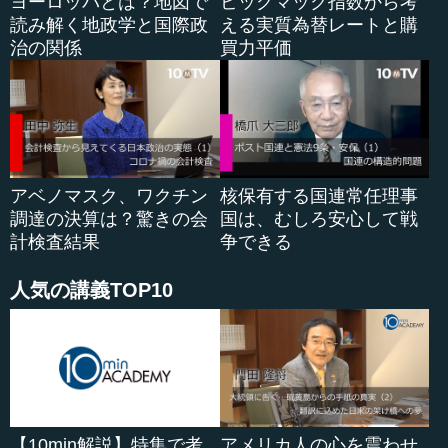
ヨーロッパとは？地図で
ビッグマック指数から考
読み解く地政学と国際政
える実質為替レートと購
次のページをご覧ください。今申し上げたことを考える
治の関係
買力平価
にあたって、まずはよく耳にする日米のビッグマックの価
格を通じて整理をしていきたいと思います。
ここで見ていくのは、2国間の為替レート、そして物の値
段の双方がどの程度変化しているかです。この両方の変化
を同時に見ていくことで、本日の主題である「円の価値」
アベノマスク、ワクチン
核保有する国連常任理事
の測り方が見えてきます。
調達の決算は？驚きの会
国は、むしろ安心して戦
計検査結果
争できる
この表は、アメリカと日本のビッグマック、為替レート
を比較するものです。分かりやすく概念を理解するため、
人気の講義TOP10
現実の価格動向を参考に、A時点、B時点の価格、それぞれ
の時点の為替レートをキリのいい数字で比較していきま
す。
想定の内容は、Aの時点で、アメリカのビッグマックは左
の写真の下にある通り3ドル、B時点では5ドル、日本では
それぞれ300円と400円です。そのときの為替レートは、真
【10min解説】特集で考
アメリカ人の心を震わせ