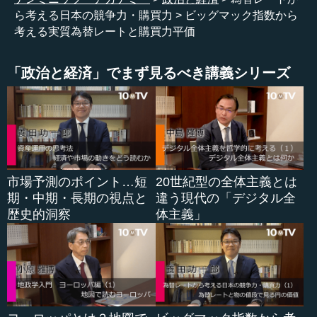
す。2022年あたりから耳にする機会が増えました。しか
ら考える日本の競争力・購買力
ビッグマック指数から
し、50年前のドル円レートは1ドル300円程度です。（収録
考える実質為替レートと購買力平価
時の）2023年7月中旬時点での為替レートは1ドル140円程
度ですから、50年前に比べれば十分円高ではないかと思う
「政治と経済」でまず見るべき講義シリーズ
かもしれません。
また、このような話の際には、「実質為替レート」ある
いは「購買力平価」などの言葉も出てきます。何気なく使
われている言葉ですが、これらはどんな意味を持つのでし
ょうか。そして、これらの概念と実際の為替レートを比べ
ることにどんな意味があるのでしょうか。
市場予測のポイント…短
20世紀型の全体主義とは
期・中期・長期の視点と
違う現代の「デジタル全
本日は、これらの論点に対する解説、検証を行いつつ、
歴史的洞察
体主義」
改めて円の価値、日本の競争力、購買力について考えてい
きたいと思います。
●為替レートと物の値段を見ることで「円の価値」を
測る