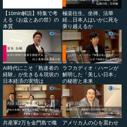
【10min解説】特集で考
極楽往生、坐禅、法華
える《お盆とあの世》の
経…日本人はいかに死を
本質
乗り越えるか
AI時代にこそ「熟達者の
ラフカディオ・ハーンが
経験」が生きる＆現状の
解明した「美しい日本」
日本経済の実情は
の秘密と未来
共産軍2万を金門島で殲
アメリカ人の心を震わせ