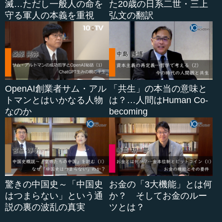
滅…ただし一般人の命を
た20歳の日系二世・三上
守る軍人の本義を重視
弘文の翻訳
OpenAI創業者サム・アル
「共生」の本当の意味と
トマンとはいかなる人物
は？…人間はHuman Co-
なのか
becoming
驚きの中国史～「中国史
お金の「3大機能」とは何
はつまらない」という通
か？ そしてお金のルー
説の裏の波乱の真実
ツとは？