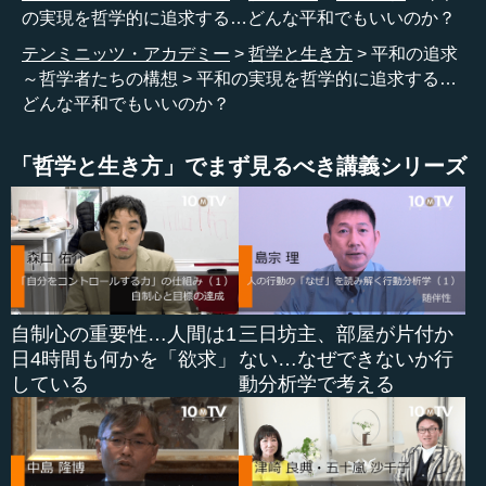
います。
の実現を哲学的に追求する…どんな平和でもいいのか？
テンミニッツ・アカデミー
哲学と生き方
平和の追求
さて、まずちょっとした質問です。
～哲学者たちの構想
平和の実現を哲学的に追求する…
どんな平和でもいいのか？
すでに皆さんの中には、社会的にもご活躍し、あるいは
国際的に海外でお仕事をされている方がいらっしゃるかも
「哲学と生き方」でまず見るべき講義シリーズ
しれません。かつて大学のときに国際政治学、国際関係論
などを勉強したことがあるかもしれません。勉強したこと
がなくても、外交といったことに関心がある方であれば聞
いたことあるであろう概念に、「リアリズム」がありま
す。「リアリズム」はいろいろなところで使われる概念で
すが、国際政治にまつわる概念として「リアリズム（現実
主義）」「リアリスト（現実主義者）」というタームがよ
自制心の重要性…人間は1
三日坊主、部屋が片付か
く用いられます。国際政治におけるリアリズムとはどんな
日4時間も何かを「欲求」
ない…なぜできないか行
ものか、どなたか回答にチャレンジしてください。
している
動分析学で考える
［回答］
理想主義と現実主義（リアリズム）がよくいわれます。理
想主義は話し合いによって解決を図ろうとするものに対