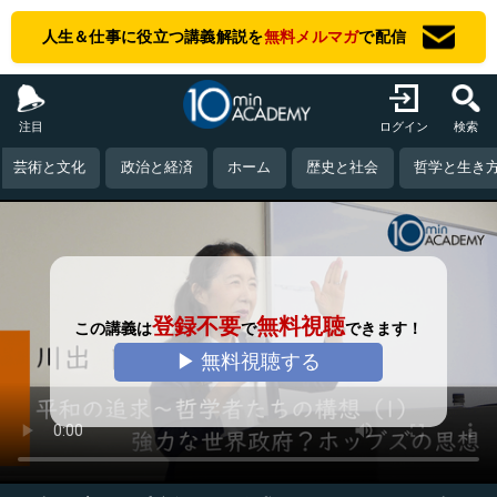
人生＆仕事に役立つ講義解説を
無料メルマガ
で配信
注目
ログイン
検索
芸術と文化
政治と経済
ホーム
歴史と社会
哲学と生き
登録不要
無料視聴
この講義は
で
できます！
▶ 無料視聴する