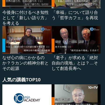
し、リアリ...
今後身に付けるべき知性
「幸福」について語り合
として「新しい語り方」
う「哲学カフェ」を再現
を考える
なぜ心の病にかかるの
『老子』が求める「絶対
か？ラカンの精神分析と
自由の境地」とは？…そ
その起源
して創造長寿へ
人気の講義TOP10