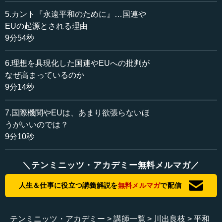
く、講義をしていきたいと思います。
5.カント『永遠平和のために』…国連や
川出先生は『平和の追求：18世紀フランスのコスモポリ
EUの起源とされる理由
タニズム』（川出良枝著、東京大学出版会)という本もお書
9分54秒
きになっていて、この本の内容もベースにしながら、今日
は分かりやすくご説明をいただく形です。川出先生、どう
6.理想を具現化した国連やEUへの批判が
ぞよろしくお願いいたします。
なぜ高まっているのか
9分14秒
川出 ありがとうございます。皆さん、こんにちは。日本
と関連する諸国にとって、平和の問題、戦争の問題を考え
7.国際機関やEUは、あまり欲張らないほ
る機会でもございますので、こういうテーマでお話しさせ
うがいいのでは？
ていただけるのは非常に光栄に思っています。
9分10秒
私の専門は、現在の国際連合についてバリバリ研究して
いるかというと少し違いまして、あくまでも西洋政治思想
＼テンミニッツ・アカデミー無料メルマガ／
史です。ただ、西洋政治思想の流れの中で、平和はどうや
って実現すべきかということについて、いろいろな考え方
人生＆仕事に役立つ講義解説を
無料メルマガ
で配信
を練り上げてきました。それが、今日の問題を考えるとき
にも大きな示唆を与えるものではないかと思っています。
そういった観点から今日のお話をさせていただきたいと思
テンミニッツ・アカデミー
講師一覧
川出良枝
平和