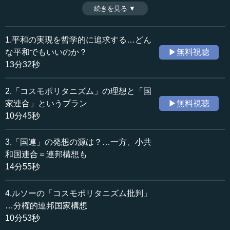
れてきたが、ここで考えなければならないのは「平和」だ
続きを見る ▼
時間：13分32秒
けで良いのかという問題である。いかなる平和が望ましい
収録日：2025年8月2日
のか。平和と自由をどう両立できるか。今回の講義では、
追加日：2025年12月8日
哲学者たちが平和実現のためにどのような構想を考えたの
1.平和の実現を哲学的に追求する…どん
カテゴリー：
かを追っていく。まず17世紀の哲学者トマス・ホッブズの
な平和でもいいのか？
▶無料視聴
哲学・思想
哲学・思想一般
思想から導き出される「平和」を考える。（2025年8月2日
13分32秒
開催:早稲田大学Life Redesign College〈LRC〉講座より、
政治
政治思想
全7話中第1話）
国際
国際一般
2.「コスモポリタニズム」の理想と「国
※司会者：川上達史（テンミニッツ・アカデミー編集長）
家連合」というプラン
▶無料視聴
≪全文≫
10分45秒
●現在の国際関係に通底する「リアリズム」
3.「国連」の発想の源は？…一方、小共
―― 本日でございますが、川出良枝先生に「平和の追
和国連合＝連邦構想も
求」というテーマでお話をいただきます。本当にこのまま
14分55秒
で国連は大丈夫なのか、世界の平和がどうなるのかといっ
たことがいま、非常に大きな問題になっています。そもそ
4.ルソーの「コスモポリタニズム批判」
もこの平和について、平和をいかに維持するかということ
…分権的連邦国家構想
について、例えばヨーロッパの哲学者をはじめ皆さんがど
10分53秒
のように考えてきたのかということを中心にお話をいただ