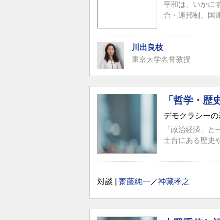
平和は、いかに
合・連邦制、国
良...
川出良枝
東京大学名誉教授
「哲学・歴
デモクラシーの
「政治経済」と
土台にある歴史
対談 |
齋藤純一
／
神藏孝之