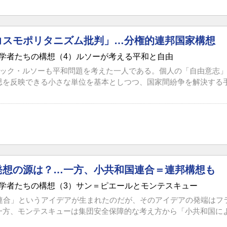
コスモポリタニズム批判」…分権的連邦国家構想
学者たちの構想（4）ルソーが考える平和と自由
ャック・ルソーも平和問題を考えた一人である。個人の「自由意志
思を反映できる小さな単位を基本としつつ、国家間紛争を解決する手段
発想の源は？…一方、小共和国連合＝連邦構想も
学者たちの構想（3）サン＝ピエールとモンテスキュー
家連合」というアイデアが生まれたのだが、そのアイデアの発端はフ
一方、モンテスキューは集団安全保障的な考え方から「小共和国による