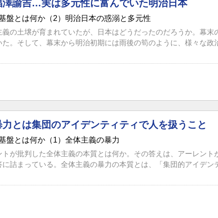
福澤諭吉…実は多元性に富んでいた明治日本
基盤とは何か（2）明治日本の惑溺と多元性
主義の土壌が育まれていたが、日本はどうだったのだろうか。幕末
いた。そして、幕末から明治初期には雨後の筍のように、様々な政治結
暴力とは集団のアイデンティティで人を扱うこと
基盤とは何か（1）全体主義の暴力
ントが批判した全体主義の本質とは何か。その答えは、アーレント
答に詰まっている。全体主義の暴力の本質とは、「集団的アイデンティ