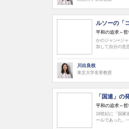
ルソーの「
平和の追求～哲
かのジャン=ジ
加して自分の意
川出良枝
東京大学名誉教授
「国連」の
平和の追求～哲
18世紀に「国
ールであった。