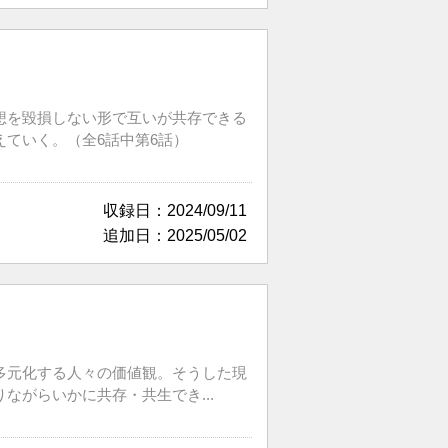
想を毀損しない形で互いが共存できる
ていく。（全6話中第6話）
収録日：2024/09/11
追加日：2025/05/02
多元化する人々の価値観。そうした現
がらいかに共存・共生でき...