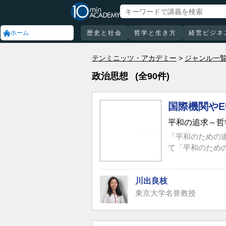
ホーム
歴史と社会
哲学と生き方
経営ビジネ
テンミニッツ・アカデミー
ジャンル一
政治思想
(全90件)
国際機関や
平和の追求～哲
「平和のための
て「平和のため
川出良枝
東京大学名誉教授