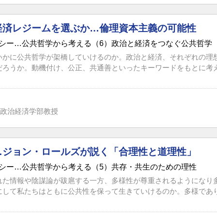
経済レジームを選ぶか…倫理資本主義の可能性
シー…公共哲学から考える（6）政治と経済をつなぐ公共哲学
いかに公共哲学が架橋していけるのか。政治と経済、それぞれの理
だろうか。動機付け、公正、共通善といったキーワードをもとに考え
政治経済学部教授
…ジョン・ロールズが説く「合理性と道理性」
シー…公共哲学から考える（5）共存・共生のための理性
れた情報や陰謀論が跋扈する一方、多様性が尊重されるようになり
にして私たちはともに公共性を保って生きていけるのか。多様でありな