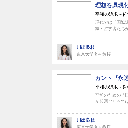
理想を具現
平和の追求～哲
現代では「国際
家・哲学者たちが
川出良枝
東京大学名誉教授
カント『永
平和の追求～哲
平和のための「
が起源だともて
川出良枝
東京大学名誉教授