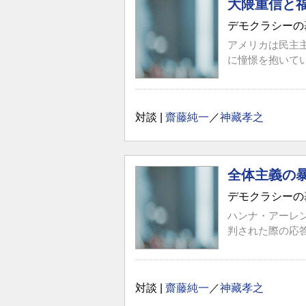
大隈重信と
デモクラシーの
アメリカは民主
に憧憬を抱いて
対談 |
齋藤純一
／
神藏孝之
全体主義の
デモクラシーの
ハンナ・アーレ
判された際の応
対談 |
齋藤純一
／
神藏孝之