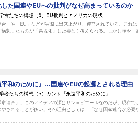
化した国連やEUへの批判がなぜ高まっているのか
学者たちの構想（6）EU批判とアメリカの現状
連合」や「EU」などが実際に出来上がり、運営されている。これ
構想したものが「具現化」した姿とも考えられる。しかし昨今、国連
遠平和のために』…国連やEUの起源とされる理由
学者たちの構想（5）カント『永遠平和のために』
国家連合」。このアイデアの源はサン＝ピエールなのだが、現在で
はやされることが多い。その理由としては、「なぜ国家連合が必要なの