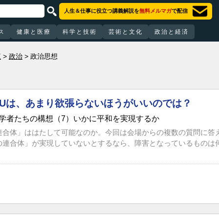
人生＆仕事に役立つ講義解説を
無料メルマガ
で配信
ス
健康と医療
科学と技術
芸術と文化
政治と経済
覧
政治
政治思想
EUは、あまり欲張らないほうがいいのでは？
学者たちの構想（7）いかに平和を実現するか
連合体」ははたして可能なのか。今回は会場からの複数の質問に答
の連合体」が実現していないとするなら、障害となっているものは何か