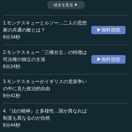
で、人とよく争うが、女性には人気があったという。ま
続きを見る ▼
時間：13分00秒
た、二人はお互い古代ローマを研究しながら方向性が大き
収録日：2020年8月17日
く異なっている。二人の興味深い違いに注目しよう。講義
追加日：2020年11月7日
終了後の質疑応答編1回目。（全11話中第8話）
1.モンテスキューとルソー…二人の思想
カテゴリー：
※インタビュアー：川上達史（テンミニッツTV編集長）
家の共通の敵とは？
▶無料視聴
哲学・思想
西洋哲学
9分34秒
政治
政治思想
歴史・民族
西洋・中東史
2.モンテスキュー「三権分立」の特徴は
司法権の独立の主張
▶無料視聴
≪全文≫
8分24秒
●モンテスキューとルソーの人物像
3.モンテスキューがイギリスの党派争い
―― 先生、本当にありがとうございました。モンテスキ
の中に見た政治的自由
ューとルソーの対比を通じて、お互いの思想の違いが浮か
8分41秒
び上がる講義で、非常に理解が進んだと思います。
4.『法の精神』と多様性…国が異なれば
その上でいくつか質問をさせていただきたいと思いま
制度も異なるのが自然
す。まず、お互いの主張を聞いていると、感覚的にではあ
6分44秒
りますが、モンテスキューは非常に常識人というか、よく