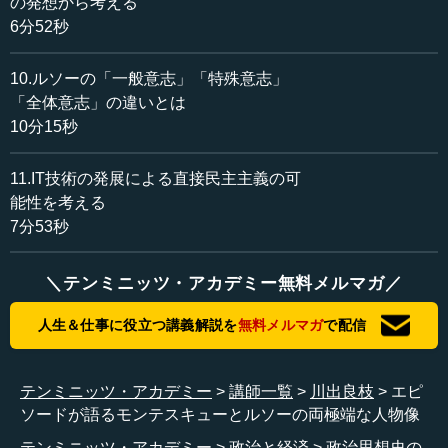
の発想から考える
た。ヴォルテールもすでに超大物であったにもかかわら
6分52秒
ず、ルソーごときになぜそんなに必死にというほど、意地
悪な対応をします。一方のルソーも、ビシバシとヴォルテ
10.ルソーの「一般意志」「特殊意志」
ールを批判しました。
「全体意志」の違いとは
10分15秒
他にも有名なのは、ディドロとヒュームという二人の大
物です。この二人はルソーを本当に可愛がり、サポートし
ました。しかしこの二人に対しても、最初は仲が良いので
11.IT技術の発展による直接民主主義の可
すが、結局は悪口三昧というと言い過ぎかもしれません
能性を考える
が、喧嘩別れしてしまうという人物でした。
7分53秒
ですので、身近にいるとなかなか厄介な人物だったかも
＼テンミニッツ・アカデミー無料メルマガ／
しれませんね。最終的には孤独を愛した人でした。それゆ
えに、非常にロマンチックな孤独を描写した作品なども残
人生＆仕事に役立つ講義解説を
無料メルマガ
で配信
しています。日本でも『孤独な散歩者の夢想』という作品
はとりわけ人気がありますね。そして、ルソーはなぜか御
婦人方に人気があるという意味でも、ロマンチックなとこ
テンミニッツ・アカデミー
講師一覧
川出良枝
エピ
ろがあります...
ソードが語るモンテスキューとルソーの両極端な人物像
テンミニッツ・アカデミー
政治と経済
政治思想史の