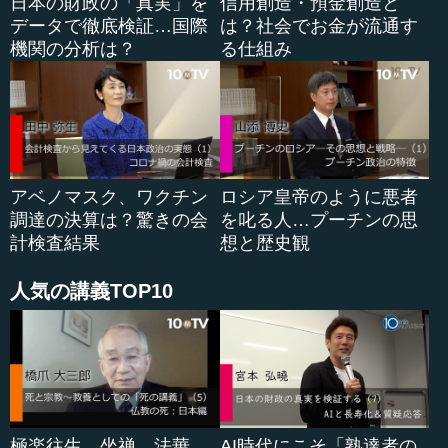
日本の財政の「真実」を
信用創造・預金創造と
データで徹底検証…国際
は？社会でお金が流通す
機関の分析は？
る仕組み
アベノマスク、ワクチン
ロシア皇帝のように悪者
調達の決算は？驚きの会
を叱る人…プーチンの思
計検査結果
想と歴史観
人気の講義TOP10
極楽往生、坐禅、法華
AI時代にこそ「熟達者の