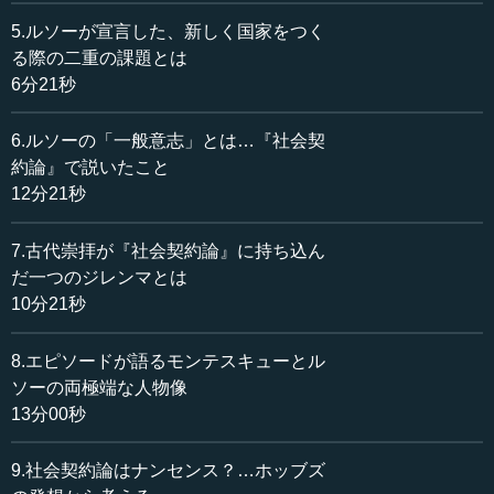
ものを考え、世の中の酸いも甘いも噛み締めて理解してい
る人だという印象を受けました。一方、ルソーの場合は、
5.ルソーが宣言した、新しく国家をつく
どちらかというと頭でっかちというか、本当に実現できる
る際の二重の課題とは
のかというところまで思考を煮詰めていってしまうタイプ
6分21秒
とお見受けしました。二人の実際の人物像は、どのような
ものだったのでしょうか。
6.ルソーの「一般意志」とは…『社会契
約論』で説いたこと
川出 まさにご指摘の通りだと思いますね。講義の中でも
12分21秒
お話ししましたように、モンテスキューはワインの醸造家
であり、経営者でもあり、法律家でもあり、同時に文筆家
7.古代崇拝が『社会契約論』に持ち込ん
でもありと、マルチな才能を発揮した人物です。家庭にも
だ一つのジレンマとは
恵まれ、晩年に目を悪くした際にも、妻だけではなく、娘
10分21秒
が献身的にサポートしたというエピソードが残っていま
す。良き家庭人でもあったのですね。
8.エピソードが語るモンテスキューとル
他方、ルソーは世間ではいろいろいわれていますが、有
ソーの両極端な人物像
名なエピソードとしては、人に好かれるものの、なぜかそ
13分00秒
の人とよく喧嘩する。そうしたことが非常に多い人です。
最も激しく喧嘩したのは、ヴォルテールです。ヴォルテー
9.社会契約論はナンセンス？…ホッブズ
ルとルソーの間の関係は、本当に泥仕合のようなものでし