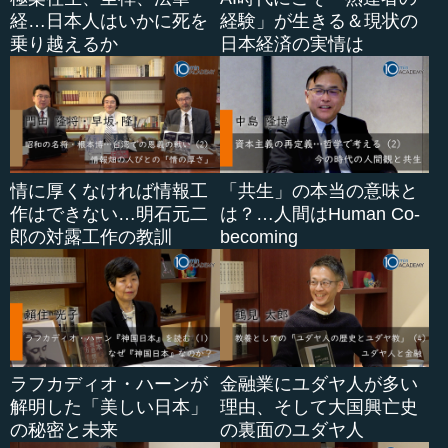
経…日本人はいかに死を
経験」が生きる＆現状の
乗り越えるか
日本経済の実情は
情に厚くなければ情報工
「共生」の本当の意味と
作はできない…明石元二
は？…人間はHuman Co-
郎の対露工作の教訓
becoming
ラフカディオ・ハーンが
金融業にユダヤ人が多い
解明した「美しい日本」
理由、そして大国興亡史
の秘密と未来
の裏面のユダヤ人