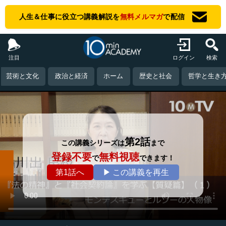
人生＆仕事に役立つ講義解説を
無料メルマガ
で配信
注目
ログイン
検索
芸術と文化
政治と経済
ホーム
歴史と社会
哲学と生き
第2話
この講義シリーズは
まで
登録不要
無料視聴
で
できます！
第1話へ
▶ この講義を再生