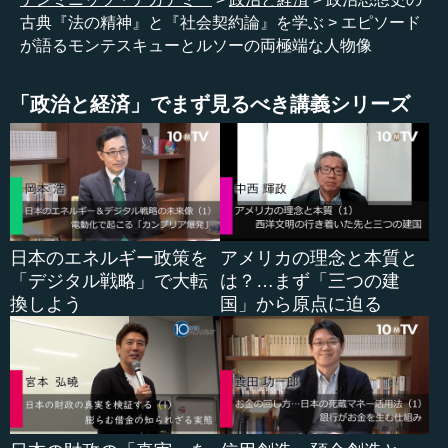
古典『法の精神』と『社会契約論』を学ぶ
エピソード
が語るモンテスキューとルソーの両極端な人物像
「政治と経済」でまず見るべき講義シリーズ
日本のエネルギー政策を
アメリカの理念と本質と
「デジタル戦略」で大転
は？…まず「三つの建
換しよう
国」から原点に迫る