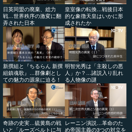
本村 ええ。
日英同盟の廃棄、総力
皇室像の転換…戦後日本
戦…世界秩序の激変に翻
的な象徴天皇はいかに形
弄された日本
成されたか
●土地の運用を軸とした貴族の新陳代謝
―― 元老院については、前回「王侯貴族の集まり」のよ
うだというお話がありました。そうは言いながらも、続け
ていくうちには当然うまくいかないところも出てくると思
うのです。元老としての権威を失っていく家系もあれば、
新興の貴族も現れてくる。こうした新陳代謝は、どのよう
新撰組と『ちるらん 新撰
明智光秀は「主殺しの悪
に進められたのでしょうか。
組鎮魂歌』…群像劇とし
人」か？…諸説入り乱れ
ての魅力の源泉に迫る！
る人物像の謎
本村 それは、古い氏族たちのなかには、だんだん資産を
なくしていくような人も出てきます。古代ローマの社会の
基本は農業ですから、土地を持っていることが大きな資産
になります。しかし、その土地もいろいろと運用をうまく
すれば儲かるけれども、そうでない人たちであれば失って
いくこともある。そういうことで、長い間には大土地所有
奇跡の史実…硫黄島の戦
レーニン演説…革命のた
者になっていく人たちもいれば、土地をどんどん失ってい
いと「ルーズベルトに与
め帝国主義の3つの対立を