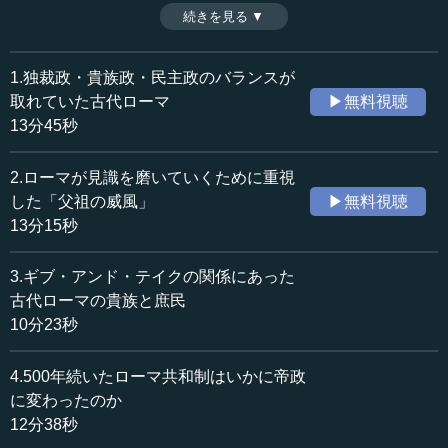
のように結ばれていたのだろうか。（全4話中第3話）
続きを見る ▼
時間：10分23秒
※インタビュアー：川上達史（テンミニッツTV編集長）
収録日：2019年12月19日
追加日：2020年5月16日
1.独裁政・貴族政・民主政のバランスが
カテゴリー：
取れていた古代ローマ
▶無料視聴
歴史・民族
西洋・中東史
13分45秒
≪全文≫
2.ローマが見識を磨いていくために重視
●息子の教育を人任せにする父を「恥」と考えたロー
した「父祖の威風」
▶無料視聴
マ人
13分15秒
―― 権威を身につけるための教育システムというと違和
3.ギブ・アンド・テイクの関係にあった
感があるかもしれませんが、前回の「父祖の威風」以外
古代ローマの貴族と庶民
に、ローマで元老の立場の人たちが切磋琢磨するような場
10分23秒
というものは何かあったのでしょうか。
4.500年続いたローマ共和制はいかに帝政
本村 元老院貴族が「父祖の威風」を教えるということ
に変わったのか
は、「子どもへの教育は自分（親）がやるもので、他の人
12分38秒
に頼むものではない」という考えがあったからでしょう。