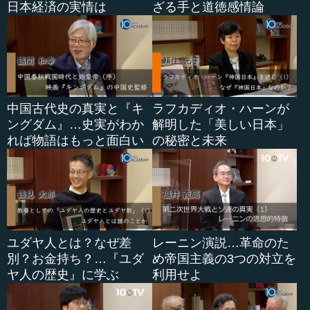
日本経済の実情は
ざる手と道徳感情論
中国古代史の真実と『キ
ラフカディオ・ハーンが
ングダム』…史実がわか
解明した「美しい日本」
れば物語はもっと面白い
の秘密と未来
ユダヤ人とは？なぜ差
レーニン演説…革命のた
別？お金持ち？…『ユダ
め帝国主義の3つの対立を
ヤ人の歴史』に学ぶ
利用せよ