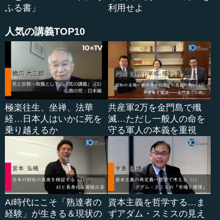
くような人たちもいるということです。
ふる書」
利用せよ
それに対して新興貴族たちは、どちらかというと商業交
人気の講義TOP10
易で儲けるようになってきた人たちです。彼らは儲けで得
た資産を、基本的に土...
極楽往生、坐禅、法華
共産軍2万を金門島で殲
経…日本人はいかに死を
滅…ただし一般人の命を
乗り越えるか
守る軍人の本義を重視
AI時代にこそ「熟達者の
資本主義を哲学する…ま
経験」が生きる＆現状の
ずアダム・スミスの見え