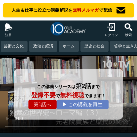
人生＆仕事に役立つ講義解説を
無料メルマガ
で配信
注目
ログイン
検索
芸術と文化
政治と経済
ホーム
歴史と社会
哲学と生き
第2話
この講義シリーズは
まで
登録不要
無料視聴
で
できます！
第1話へ
▶ この講義を再生