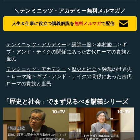
もちろん、ある程度は人に頼むところもありますが、基本
的には、男の子に対しては自分（親）、特に父親が教える
＼テンミニッツ・アカデミー無料メルマガ／
ということです。
人生＆仕事に役立つ講義解説を
無料メルマガ
で配信
当時は学校などという制度がありません。あったとして
も家庭教師のようなものでしょう。父親ができることは、
それなりに自らやっただろうけれども、不得意なことは誰
テンミニッツ・アカデミー
講師一覧
本村凌二
ギ
か他の人に任せるということになる。それでも、基本はや
ブ・アンド・テイクの関係にあった古代ローマの貴族と
はり父親が息子を教育する。それをしないで全部人任せに
庶民
するのは恥ずかしいことだ、というぐらいの気風があった
テンミニッツ・アカデミー
歴史と社会
独裁の世界史
らしいです。
～ローマ編
ギブ・アンド・テイクの関係にあった古代
ローマの貴族と庶民
だから、父祖の威風のなかには、祖先の実績を学ぶだけ
ではなく、父親がそのように直接教育することも含まれて
います。水泳を教えたり、剣術を教えたり、そういうこと
「歴史と社会」でまず見るべき講義シリーズ
も全部含めて、基本的には父親が教えるということなので
す。
―― 父親が教えるというのは面白い点ですね。