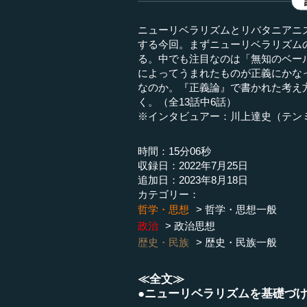
ニューリベラリズムとリバタニアニ
する今回。まずニューリベラリズム
る。中でも注目なのは「無知のベー
によってうまれたものが正義にかな
なのか。『正義論』で書かれた考え
く。（全13話中6話）
※インタビュアー：川上達史（テン
時間：15分06秒
収録日：2022年7月25日
追加日：2023年8月18日
カテゴリー：
哲学・思想
哲学・思想一般
政治
政治思想
歴史・民族
歴史・民族一般
≪全文≫
●ニューリベラリズムを基礎づ