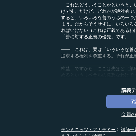
これはどういうことかというと、い
けです。だけど、どれかが絶対的で
すると、いろいろな善のうちの一つ
まう。だからそうせずに、いろいろ
ればいけない（これは正義であるわ
「善に対する正義の優先」です。
―― これは、要は「いろいろな善
追求する権利を尊重する。それが正
柿埜 ですから、ここは先ほど（第
めるというリベラルの発想なわけです
講義
7
会員
テンミニッツ・アカデミー
講師一
ル？マキシミン原理？