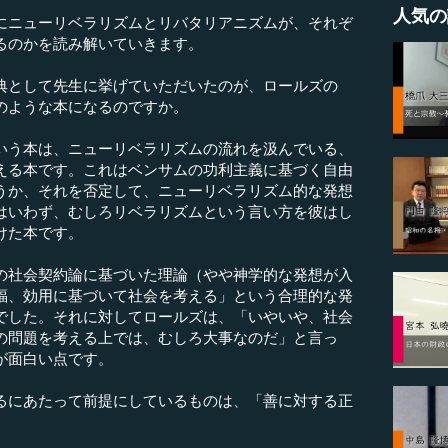
人気の
にニューリベラリズムとリバタリアニズムが、それぞ
るのかを読み解いていきます。
として先生に挙げていただいたのが、ロールズの
のような本になるのですか。
いう本は、ニューリベラリズムの流れを汲んでいる、
える本です。これはベンサムの功利主義に基づく自由
うか、それを否定して、ニューリベラリズム的な発想
はいわず、むしろリベラリズムという言い方を彼はし
けた本です。
社会契約論に基づいた理論（やや神学的な発想が入
福、効用に基づいて社会を考える」という合理的な発
でした。それに対してロールズは、「いやいや、社会
の問題を考える上では、むしろ大事なのだ」と言っ
が面白い点です。
にあたって前提にしているものは、「善に対する正