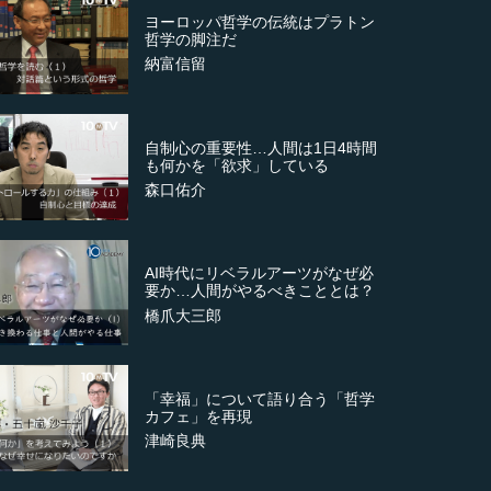
ヨーロッパ哲学の伝統はプラトン
哲学の脚注だ
納富信留
自制心の重要性…人間は1日4時間
も何かを「欲求」している
森口佑介
AI時代にリベラルアーツがなぜ必
要か…人間がやるべきこととは？
橋爪大三郎
「幸福」について語り合う「哲学
カフェ」を再現
津崎良典