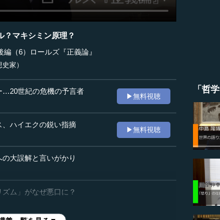
ル？マキシミン原理？
後編（6）ロールズ『正義論』
想史家）
「哲学
ー…20世紀の危機の予言者
▶無料視聴
ス、ハイエクの鋭い指摘
▶無料視聴
への大誤解と言いがかり
リズム」がなぜ悪口に？