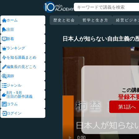
ホーム
歴史と社会
哲学と生き方
経営ビジネ
注目
日本人が知らない自由主義の
新着
ランキング
を知る講義まとめ
編集長の見どころ
講師
ジャンル
この講
8月・9月
登録不
注目の新作講義
コラム
第1話へ
ログイン