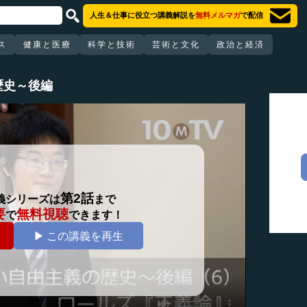
人生＆仕事に役立つ講義解説を
無料メルマガ
で配信
ス
健康と医療
科学と技術
芸術と文化
政治と経済
歴史～後編
第2話
義シリーズは
まで
要
無料視聴
で
できます！
▶ この講義を再生