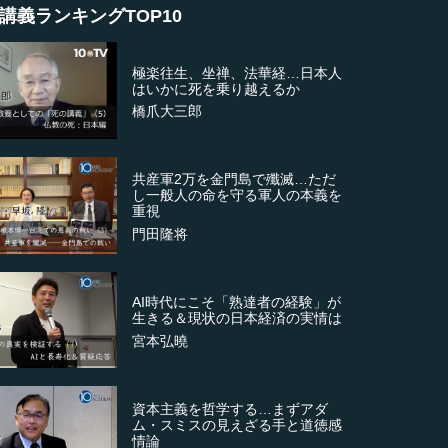
講義ランキングTOP10
極楽往生、坐禅、法華経…日本人
はいかに死を乗り越えるか
橋爪大三郎
共産軍2万を金門島で殲滅…ただ
し一般人の命を守る軍人の本義を
重視
門田隆将
AI時代にこそ「熟達者の経験」が
生きる＆現状の日本経済の実情は
宮本弘曉
資本主義を哲学する…まずアダ
ム・スミスの見えざる手と道徳感
情論