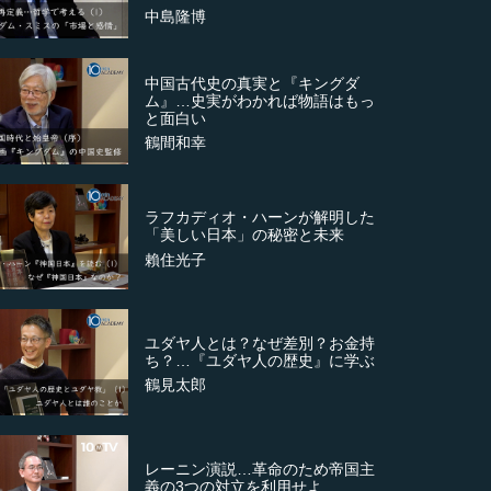
中島隆博
中国古代史の真実と『キングダ
ム』…史実がわかれば物語はもっ
と面白い
鶴間和幸
ラフカディオ・ハーンが解明した
「美しい日本」の秘密と未来
賴住光子
ユダヤ人とは？なぜ差別？お金持
ち？…『ユダヤ人の歴史』に学ぶ
鶴見太郎
レーニン演説…革命のため帝国主
義の3つの対立を利用せよ