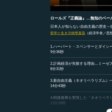
ロールズ『正義論』…無知のベー
日本人が知らない自由主義の歴史～
哲学と生き方
柿埜真吾
（経済学者／思
1.ハーバート・スペンサーとダイシ
9分36秒
2.計画経済が失敗する理由…ミーゼ
8分31秒
3.新自由主義（ネオリベラリズム）
14分43秒
4.戦後復興を実現した「ネオリベラ
13分30秒