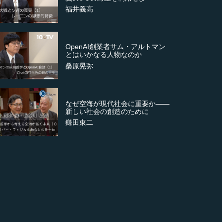
福井義高
OpenAI創業者サム・アルトマン
とはいかなる人物なのか
桑原晃弥
なぜ空海が現代社会に重要か――
新しい社会の創造のために
鎌田東二