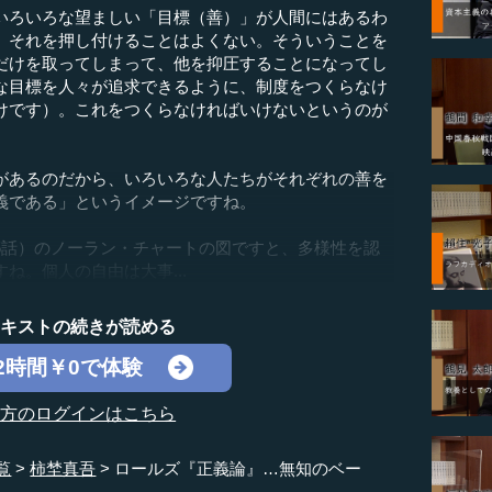
ろいろな望ましい「目標（善）」が人間にはあるわ
、それを押し付けることはよくない。そういうことを
だけを取ってしまって、他を抑圧することになってし
な目標を人々が追求できるように、制度をつくらなけ
けです）。これをつくらなければいけないというのが
があるのだから、いろいろな人たちがそれぞれの善を
義である」というイメージですね。
5話）のノーラン・チャートの図ですと、多様性を認
ね。個人の自由は大事...
テキストの続きが読める
2時間￥0で体験
の方のログインはこちら
覧
柿埜真吾
ロールズ『正義論』…無知のベー