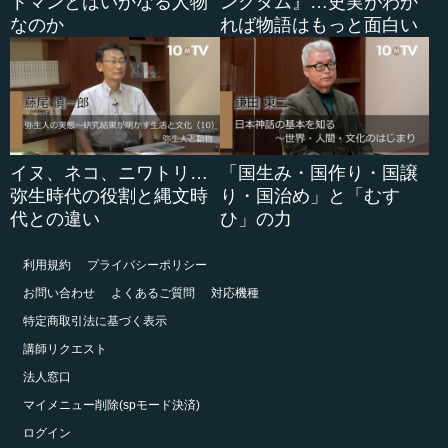
トマンとはいかなる人物
ングダム』…史実がわか
なのか
れば物語はもっと面白い
イヌ、ネコ、ニワトリ…
「国生み・国作り・国譲
弥生時代の役割と縄文時
り・国治め」と「むす
代との違い
ひ」の力
利用規約
プライバシーポリシー
お問い合わせ
よくあるご質問
対応機種
特定商取引法に基づく表示
講師リクエスト
法人窓口
マイメニュー削除(spモード決済)
ログイン