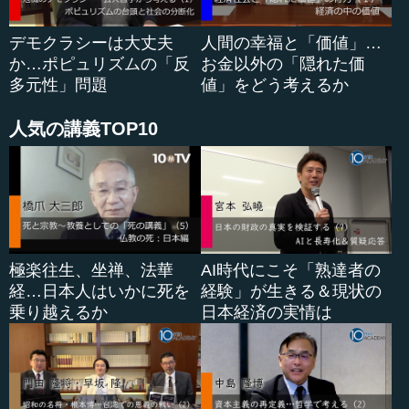
れは教科書的にいう「三権分立でチェック＆バランス」と
いうよりも、「チェック、チェック、チェック」です。
デモクラシーは大丈夫
人間の幸福と「価値」…
か…ポピュリズムの「反
お金以外の「隠れた価
連邦制のアメリカでは州の力もありますから、州がチェ
多元性」問題
値」をどう考えるか
ックする場合もありますし、最高裁はもちろんチェックす
る。そのため、アメリカ政治において大規模改革はなかな
人気の講義TOP10
か実行できないと言われてきました。
一方で、大統領には拒否権があります。上下両院で通し
た法案を大統領が拒否するのですから、巨大な権限である
のに間違いありませんが、何かを実...
極楽往生、坐禅、法華
AI時代にこそ「熟達者の
経…日本人はいかに死を
経験」が生きる＆現状の
乗り越えるか
日本経済の実情は