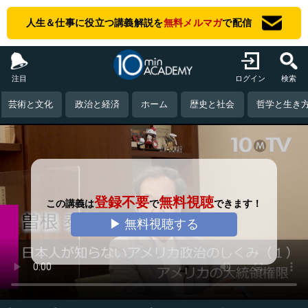
人生＆仕事に役立つ講義解説を
無料メルマガ
で配信
注目
ログイン
検索
芸術と文化
政治と経済
ホーム
歴史と社会
哲学と生き
登録不要
無料視聴
この講義は
で
できます！
▶ 無料視聴する