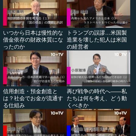
●大統領の巨大な権限は「ノーと言う」拒否権
曽根 では何をするかというと、議会に対して教書を送っ
いつから日本は慢性的な
トランプの誤謬…米国製
て、「こういうことをやりたいです。それに従って立法し
借金依存の財政体質にな
造業を壊した犯人は米国
てください」ということで、そちらまかせの話になってし
ったのか
の経営者
まうわけです。
―― 教書というのは、日本のイメージでいうとどういう
ものに近いのですか。
曽根 施政方針です。
信用創造・預金創造と
再び戦争の時代へ――私
は？社会でお金が流通す
たちは何を考え、どう動
―― なるほど、なるほど。
る仕組み
くべきか
曽根 ただ、大統領が手足をもがれたように権限がないに
もかかわらず、実際には政治を動かしている。それがどう
いう方法なのかというのは、実は一番重要な部分です。そ