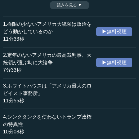
裂政府に悩み、最近では妥協案をつくる柔軟性に欠けてき
続きを見る ▼
時間：11分33秒
た。三権が互いに「チェック＆チェック」しているのが実
収録日：2020年8月27日
態のようだ。（全5話中第1話）
追加日：2020年9月30日
※インタビュアー：川上達史（テンミニッツTV編集長）
1.権限の少ないアメリカ大統領は政治を
カテゴリー：
どう動かしているのか
▶無料視聴
国際
アメリカ
11分33秒
政治
政治制度・政治体系
2.定年のないアメリカの最高裁判事、大
≪全文≫
統領が選ぶ時に大論争
▶無料視聴
●アメリカ大統領には権限がない
7分33秒
―― 皆さま、こんにちは。本日は曽根泰教先生に、アメ
3.ホワイトハウスは「アメリカ最大のロ
リカ政治の政策決定過程について教えていただく講義を、
ビイスト事務所」
これからお聞きしたいと思います。先生、どうぞよろしく
11分55秒
お願いいたします。
4.シンクタンクを使わないトランプ政権
2020年11月に大統領選挙もございまして、ちょうど今ア
の特異性
メリカ政治に対する関心も高まっているかと思います。た
10分08秒
だ、日本人は、アメリカ政治が具体的な政策決定としてど
う動いていくかということを、案外知らないとも思ってお