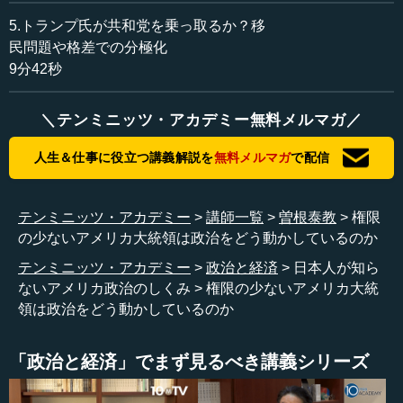
りまして、ぜひそこをお聞きできればと思います。
5.トランプ氏が共和党を乗っ取るか？移
民問題や格差での分極化
まずは、大統領です。大統領という存在について、日本
9分42秒
人の中には大統領の力は強くて、何でもできるのではない
かと思っているような人もいると思います。実際のところ
＼テンミニッツ・アカデミー無料メルマガ／
はどうなのでしょうか。
人生＆仕事に役立つ講義解説を
無料メルマガ
で配信
曽根 一般イメージと違って、アメリカ大統領には権限が
ないということを、まず押さえないといけないです。
テンミニッツ・アカデミー
講師一覧
曽根泰教
権限
―― 権限がないのですね。
の少ないアメリカ大統領は政治をどう動かしているのか
テンミニッツ・アカデミー
政治と経済
日本人が知ら
曽根 権限がない。教科書的な説明でいくと、われわれは
ないアメリカ政治のしくみ
権限の少ないアメリカ大統
よく「三権分立」といいますね。三権分立によるチェック
領は政治をどう動かしているのか
＆バランスという言葉も聞いていると思います。それでい
うと、大統領には立法権も予算編成権もないのです。
「政治と経済」でまず見るべき講義シリーズ
―― 立法権もなければ、予算もつくれないということで
すね。