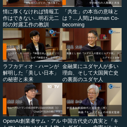
情に厚くなければ情報工
「共生」の本当の意味と
作はできない…明石元二
は？…人間はHuman Co-
郎の対露工作の教訓
becoming
ラフカディオ・ハーンが
金融業にユダヤ人が多い
解明した「美しい日本」
理由、そして大国興亡史
の秘密と未来
の裏面のユダヤ人
OpenAI創業者サム・アル
中国古代史の真実と『キ