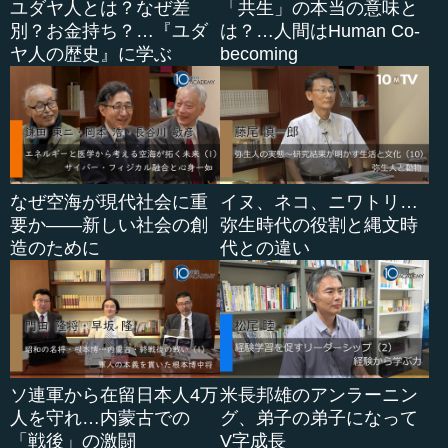
ユダヤ人とは？なぜ差
「共生」の本当の意味と
別？お金持ち？…『ユダ
は？…人間はHuman Co-
ヤ人の歴史』に学ぶ
becoming
なぜ空海が現代社会に重
イヌ、ネコ、ニワトリ…
要か――新しい社会の創
弥生時代の役割と縄文時
造のために
代との違い
ソ連軍から在留日本人4万
米長邦雄のアンラーニン
人を守れ…内蒙古での
グ、弟子の弟子になって
「戦後」の激闘
V字成長