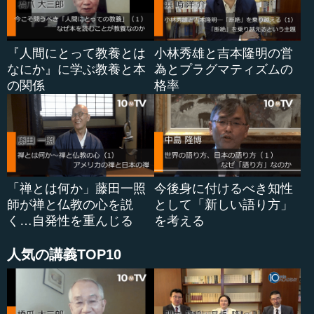
柿埜 石橋は、「そもそも植民地を持ったり、軍国主義を
行ったりすることは経済的にも引き合わない。日本はむし
『人間にとって教養とは
小林秀雄と吉本隆明の営
ろアメリカとの貿易で成り立っている国で、植民地貿易な
なにか』に学ぶ教養と本
為とプラグマティズムの
ど大したメリットはないし、植民地の資源を獲得するより
の関係
格率
も、貿易で相手の国に投資したり、貿易をしたりして獲得
するほうがはるかに安上がりで、しかも国全体を豊かにす
る。お互いにメリットになるのだ」ということを主張した
人です。
要す...
「禅とは何か」藤田一照
今後身に付けるべき知性
師が禅と仏教の心を説
として「新しい語り方」
く…自発性を重んじる
を考える
人気の講義TOP10