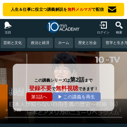
人生＆仕事に役立つ講義解説を
無料メルマガ
で配信
注目
ログイン
検索
芸術と文化
政治と経済
ホーム
歴史と社会
哲学と生き
第2話
この講義シリーズは
まで
登録不要
無料視聴
で
できます！
第1話へ
▶ この講義を再生