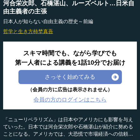
河合栄次郎、石橋湛山、ルーズベルト…日米自
由主義者の主張
日本人が知らない自由主義の歴史～前編
哲学と生き方
柿埜真吾
スキマ時間でも、ながら学びでも
第一人者による講義を1話10分でお届け
さっそく始めてみる
（会員の方に広告は表示されません）
会員の方のログインはこちら
「ニューリベラリズム」は日本やアメリカにも影響を与え
ていった。日本では河合栄次郎や石橋湛山が紹介に努める
ことになる。アメリカでは、大恐慌で市場経済への信頼が