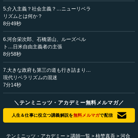
柿埜 ええ。河合栄治郎は、トマス・ヒル・グリーンの思
5.介入主義？社会主義？…ニューリベラ
想をすごく熱心に紹介して、「グリーンの考え方に基づい
リズムとは何か？
た自由主義が真の自由主義だ」ということを言った人でし
8分49秒
た。
6.河合栄次郎、石橋湛山、ルーズベル
河合は社会主義に基本的に賛成で、「共産主義者とその
ト…日米自由主義者の主張
点は一緒である。ただ、やり方が議会主義ではないから、
8分58秒
共産主義に反対なのだ」と言いました。そういう形で、戦
間期に一生懸命、右翼の軍国主義と左翼の共産主義に反対
7.大きな政府も第三の道も行き詰まり…
して、自由主義を唱えたわけです。ある意味で、この立場
現代リベラリズムの混迷
は「民主的ならば社会主義でもいい」ということで、社会
7分14秒
主義批判としては非常に弱いものです。ただ河合は、非常
に熱心に民主主義を支持した人としては、もちろん立派だ
ったと思います。少し前の民社党に近い考え方ですね。
＼テンミニッツ・アカデミー無料メルマガ／
―― なるほど。
人生＆仕事に役立つ講義解説を
無料メルマガ
で配信
柿埜 石橋湛山はニューリベラリズムを紹介して、福祉国
テンミニッツ・アカデミー
講師一覧
柿埜真吾
河合
家やケインズ主義的な景気対策を確かに支持している人で