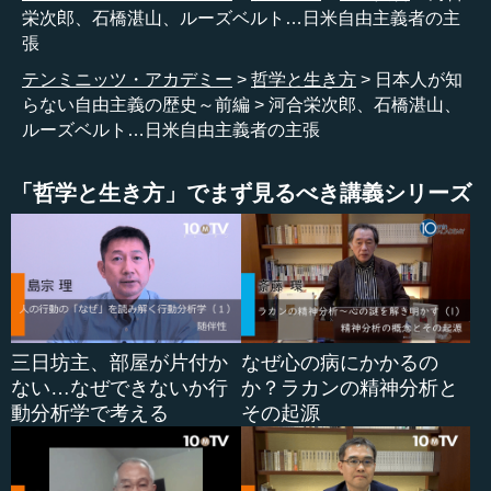
栄次郎、石橋湛山、ルーズベルト…日米自由主義者の主
はあるのですが、自由市場、自由貿易の重要性を主張して
張
いる点では、旧来の古典的な自由主義とも共通点がある人
です。
テンミニッツ・アカデミー
哲学と生き方
日本人が知
らない自由主義の歴史～前編
河合栄次郎、石橋湛山、
―― それは、ケインズ本人の考え方とは微妙に違うとい
ルーズベルト…日米自由主義者の主張
うことになるのですか。
「哲学と生き方」でまず見るべき講義シリーズ
柿埜 ケインズ本人も実のところ、自由貿易、自由市場経
済を否定していたかというと、時期によっては肯定してい
たりするので、微妙なのです。
―― なるほど。
柿埜 石橋はある意味で、より古典的な自由主義に近い部
三日坊主、部屋が片付か
なぜ心の病にかかるの
分がある人ですね。
ない…なぜできないか行
か？ラカンの精神分析と
動分析学で考える
その起源
●「植民地や軍国主義は、自国にもデメリットがあ
る」と喝破