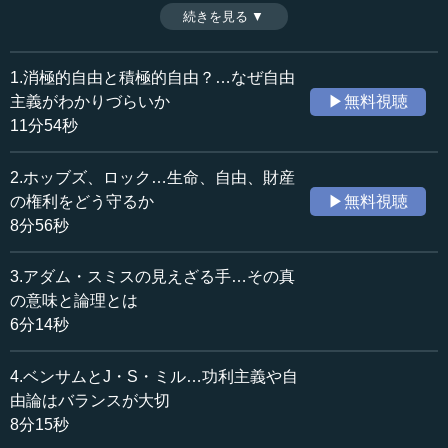
失墜したことが決定的となり、「ニューリベラリズム＝リ
続きを見る ▼
時間：8分58秒
ベラル」が優勢となっていく。そこで今回は日米でのニュ
収録日：2022年7月1日
ーリベラリズムの広がり方の違いを見ていく。（全7話中6
追加日：2023年5月23日
話）
1.消極的自由と積極的自由？…なぜ自由
カテゴリー：
※インタビュアー：川上達史（テンミニッツTV編集長）
主義がわかりづらいか
▶無料視聴
哲学・思想
哲学・思想一般
11分54秒
政治
政治思想
歴史・民族
歴史・民族一般
2.ホッブズ、ロック…生命、自由、財産
の権利をどう守るか
▶無料視聴
≪全文≫
8分56秒
●日本のニューリベラリズム――河合栄次郎と石橋湛
山の思想
3.アダム・スミスの見えざる手…その真
の意味と論理とは
―― 続きまして、「日本とニューリベラリズム」です。
6分14秒
これは先生の経済学の講義でもお話しいただきましたけれ
ども、ニューリベラリズム的な「政府が介入して福祉国家
4.ベンサムとJ・S・ミル…功利主義や自
的なものをつくっていくべきだ」という主張に近いもの
由論はバランスが大切
を、日本の場合は河合栄治郎や石橋湛山が紹介していった
8分15秒
のですね。