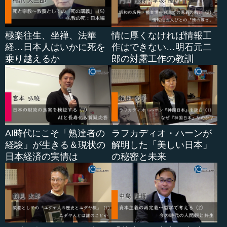
極楽往生、坐禅、法華
情に厚くなければ情報工
経…日本人はいかに死を
作はできない…明石元二
乗り越えるか
郎の対露工作の教訓
AI時代にこそ「熟達者の
ラフカディオ・ハーンが
経験」が生きる＆現状の
解明した「美しい日本」
日本経済の実情は
の秘密と未来