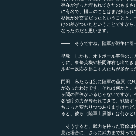
存在がずっと埋もれてきたのもまさ
に有名で、樋口のことはまだ知られ
杉原が外交官だったということと、
けの差がついたということですから
なったのだと思います。
―― そうですね。陸軍が戦争に引
早坂 しかも、オトポール事件のこ
うに、東條英機や松岡洋右も出てき
ルギー反応を起こす人たちが多かっ
門田 私たちは別に陸軍の贔屓（ひ
があったわけです。それは何かと、
ヶ関の官僚がいるじゃないですか。
各省庁の力が奪われてきて、戦後ず
ちょっと変わりつつありますけれど
ると、彼ら（陸軍上層部）は何かと
そうすると、武力を持った官僚は怖
見た場合に、さらに武力まで持って