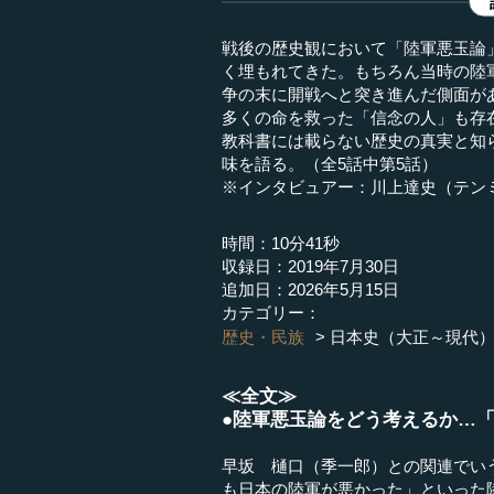
戦後の歴史観において「陸軍悪玉論
く埋もれてきた。もちろん当時の陸
争の末に開戦へと突き進んだ側面が
多くの命を救った「信念の人」も存
教科書には載らない歴史の真実と知
味を語る。（全5話中第5話）
※インタビュアー：川上達史（テン
時間：10分41秒
収録日：2019年7月30日
追加日：2026年5月15日
カテゴリー：
歴史・民族
日本史（大正～現代
≪全文≫
●陸軍悪玉論をどう考えるか…
早坂 樋口（季一郎）との関連でい
も日本の陸軍が悪かった」といった