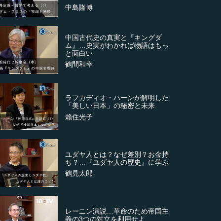
中島隆博
中国古代史の真実と『キングダ
ム』…史実がわかれば物語はもっ
と面白い
鶴間和幸
ラフカディオ・ハーンが解明した
「美しい日本」の秘密と未来
賴住光子
ユダヤ人とは？なぜ差別？お金持
ち？…『ユダヤ人の歴史』に学ぶ
鶴見太郎
レーニン演説…革命のため帝国主
義の3つの対立を利用せよ