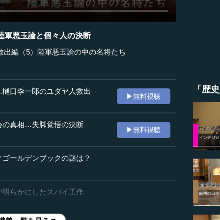
陸軍悪玉論と個々人の決断
救出編（5）陸軍悪玉論の中の名将たち
「歴史
…樋口季一郎のユダヤ人救出
▶無料視聴
会の真相…失脚覚悟の決断
▶無料視聴
？ゴールデンブックの謎は？
が明らかにしたスパイ工作