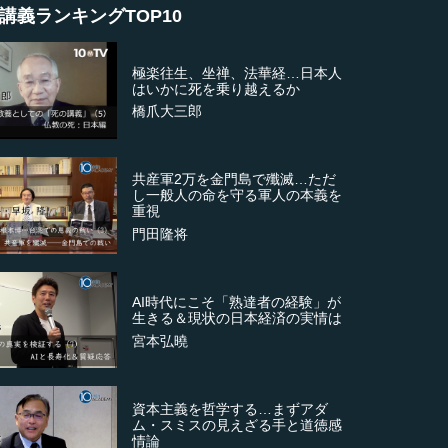
講義ランキングTOP10
極楽往生、坐禅、法華経…日本人
はいかに死を乗り越えるか
橋爪大三郎
共産軍2万を金門島で殲滅…ただ
し一般人の命を守る軍人の本義を
重視
門田隆将
AI時代にこそ「熟達者の経験」が
生きる＆現状の日本経済の実情は
宮本弘曉
資本主義を哲学する…まずアダ
ム・スミスの見えざる手と道徳感
情論