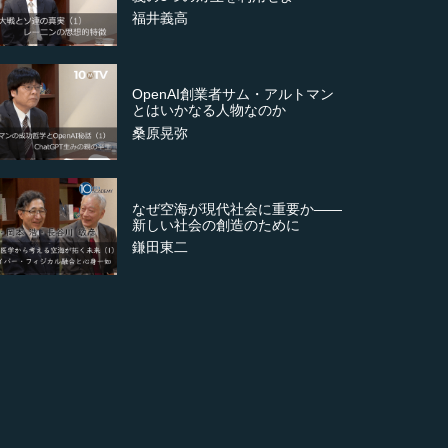
福井義高
OpenAI創業者サム・アルトマン
とはいかなる人物なのか
桑原晃弥
なぜ空海が現代社会に重要か――
新しい社会の創造のために
鎌田東二