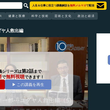
人生＆仕事に役立つ講義解説を
無料メルマガ
で配信
ス
健康と医療
科学と技術
芸術と文化
政治と経済
ダヤ人救出編
第2話
義シリーズは
まで
要
無料視聴
で
できます！
▶ この講義を再生