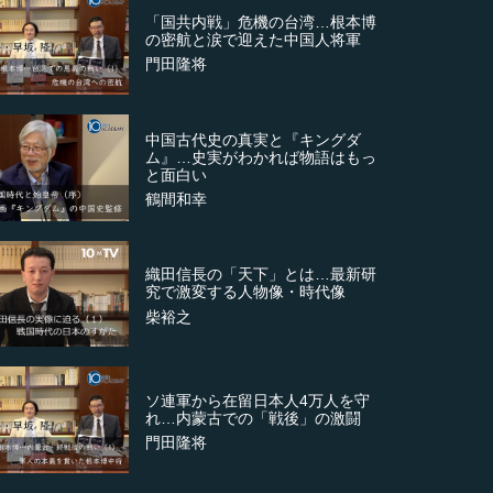
「国共内戦」危機の台湾…根本博
の密航と涙で迎えた中国人将軍
門田隆将
中国古代史の真実と『キングダ
ム』…史実がわかれば物語はもっ
と面白い
鶴間和幸
織田信長の「天下」とは…最新研
究で激変する人物像・時代像
柴裕之
ソ連軍から在留日本人4万人を守
れ…内蒙古での「戦後」の激闘
門田隆将