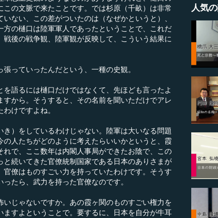
人気の
にこの文脈で来たことです。では杉原（千畝）は非常
ていない、この差がついたのは（なぜかというと）、
一方の樋口は陸軍軍人であったということで、これだ
、戦後の戦争観、陸軍観が反映して、こういう結果に
っ張っていったんだという、一種の史観。
とを語るには樋口だけではなくて、先ほども言ったよ
ますから。そうすると、その名前を聞いただけでアレ
たわけですよね。
いき）をしているわけじゃない。陸軍は大いなる問題
今の人たちがどのように考えたらいいかというと、霞
それで、ここ数年は内閣人事局ができたお陰で、この
っと続いてきた官僚統制国家である日本のありさまが
、官僚はものすごい力を持っていたわけです。そうす
いったら、武力を持った官僚なのです。
いじゃないですか。あの霞ヶ関のものすごい権力を
いますよということで。要するに、日本を自分が牛耳