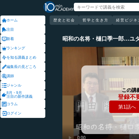
ホーム
歴史と社会
哲学と生き方
経営ビジネ
注目
昭和の名将・樋口季一郎…ユ
新着
ランキング
を知る講義まとめ
編集長の見どころ
講師
ジャンル
この講
8月・9月
登録不
注目の新作講義
コラム
第1話へ
ログイン