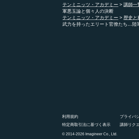
テンミニッツ・アカデミー
講師一
軍悪玉論と個々人の決断
テンミニッツ・アカデミー
歴史と
武力を持ったエリート官僚たち…陸
利用規約
プライバ
特定商取引法に基づく表示
講師リク
© 2014-2026 Imagineer Co., Ltd.