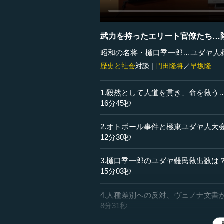
武力を持ったエリート官僚たち…
昭和の名将・樋口季一郎…ユダヤ人
歴史と社会
対談 |
門田隆将
／
早坂隆
1.毅然として人道を貫き、命を救う
16分45秒
2.オトポール事件と極東ユダヤ人大
12分30秒
3.樋口季一郎のユダヤ難民救出数は
15分03秒
4.人種差別への反対、ヴェノナ文書
8分31秒