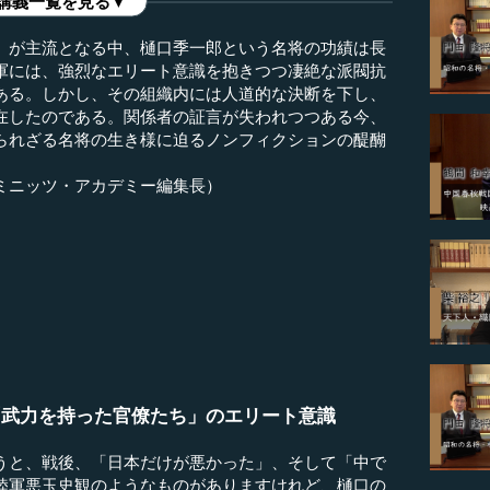
講義一覧を見る▼
」が主流となる中、樋口季一郎という名将の功績は長
軍には、強烈なエリート意識を抱きつつ凄絶な派閥抗
ある。しかし、その組織内には人道的な決断を下し、
在したのである。関係者の証言が失われつつある今、
られざる名将の生き様に迫るノンフィクションの醍醐
ミニッツ・アカデミー編集長）
）
「武力を持った官僚たち」のエリート意識
うと、戦後、「日本だけが悪かった」、そして「中で
陸軍悪玉史観のようなものがありますけれど、樋口の