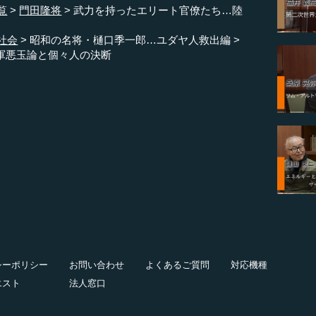
覧
門田隆将
武力を持ったエリート官僚たち…陸
社会
昭和の名将・樋口季一郎…ユダヤ人救出編
軍悪玉論と個々人の決断
シーポリシー
お問い合わせ
よくあるご質問
対応機種
エスト
法人窓口