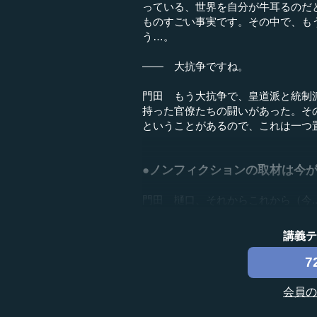
っている、世界を自分が牛耳るのだ
ものすごい事実です。その中で、も
う…。
―― 大抗争ですね。
門田 もう大抗争で、皇道派と統制
持った官僚たちの闘いがあった。そ
ということがあるので、これは一つ
●ノンフィクションの取材は今
門田 樋口、それからこれから（今..
講義
7
会員