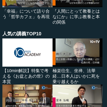
「幸福」について語り合
『人間にとって教養とは
う「哲学カフェ」を再現
なにか』に学ぶ教養と本
の関係
人気の講義TOP10
【10min解説】特集で考
極楽往生、坐禅、法華
える《お盆とあの世》の
経…日本人はいかに死を
本質
乗り越えるか