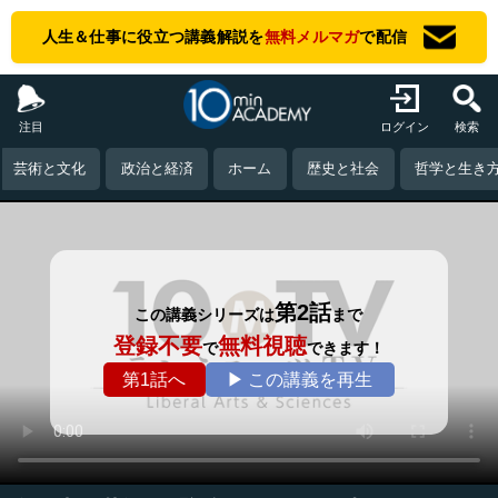
人生＆仕事に役立つ講義解説を
無料メルマガ
で配信
注目
ログイン
検索
芸術と文化
政治と経済
ホーム
歴史と社会
哲学と生き
第2話
この講義シリーズは
まで
登録不要
無料視聴
で
できます！
第1話へ
▶ この講義を再生