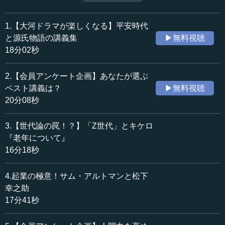
しょうか？
収録日：2024年8月21日
追加日：2024年8月28日
今回の編集部ラジオでは山内昌之先生の講義をもとに、孔
1.【大河ドラマが楽しくなる】平安時代
カテゴリー：
子と孟子が説いた「中庸、狂者、狷者、郷原」の人物類型
と源氏物語の講義集
▶無料視聴
教育
教育一般
から、理想のリーダー像とはどのようなものなのかを考察
18分02秒
します。
≪全文≫
2.【会員アンケート企画】あなたが選ぶ
今の日本をけん引する人物には誰が好ましいのか。皆さま
■山内昌之先生
ベスト講義は？
▶無料視聴
がお考えになるうえで、何らかのご参考になれば、まこと
《徳川将軍と江戸幕府～阿部正弘編》
20分08秒
に幸いです。ぜひご視聴ください。
https://10mtv.jp/pc/content/detail.php?movie_id=5272
■曽根泰教先生
3.【世代論の罠！？】「Z世代」とキケロ
《自民党総裁選～その真の意味と今後の展望》
『老年について』
https://10mtv.jp/pc/content/detail.php?movie_id=4202
16分18秒
■片山杜秀先生
《石原慎太郎と三島由紀夫と近衛文麿》
https://10mtv.jp/pc/content/detail.php?movie_id=4494
4.起業の極意！サム・アルトマンと松下
■井上正也先生
幸之助
《福田赳夫と日本の戦後政治》
17分41秒
https://10mtv.jp/pc/content/detail.php?movie_id=4908
-------------------------------