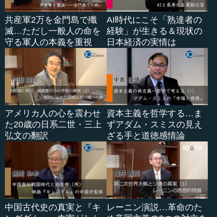
共産軍2万を金門島で殲
AI時代にこそ「熟達者の
滅…ただし一般人の命を
経験」が生きる＆現状の
守る軍人の本義を重視
日本経済の実情は
アメリカ人の心を震わせ
資本主義を哲学する…ま
た20歳の日系二世・三上
ずアダム・スミスの見え
弘文の翻訳
ざる手と道徳感情論
中国古代史の真実と『キ
レーニン演説…革命のた