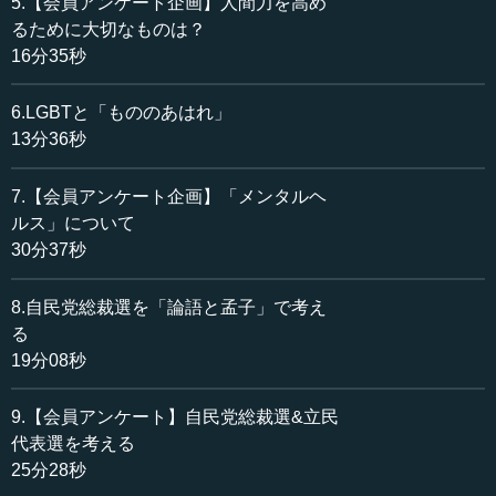
5.【会員アンケート企画】人間力を高め
るために大切なものは？
■お便りも募集しております
16分35秒
編集部ラジオのご意見・ご要望はこちらまで▽
（メールアドレス）
6.LGBTと「もののあはれ」
radio@10mtv.jp
13分36秒
7.【会員アンケート企画】「メンタルヘ
ルス」について
30分37秒
8.自民党総裁選を「論語と孟子」で考え
る
19分08秒
9.【会員アンケート】自民党総裁選&立民
代表選を考える
25分28秒