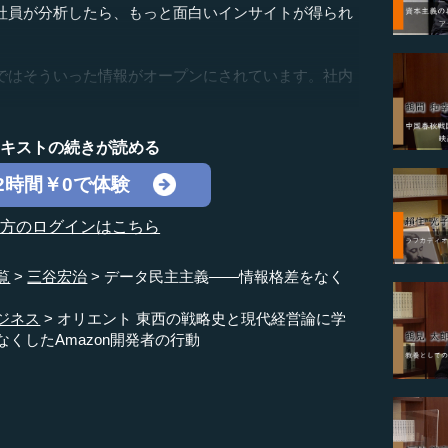
社員が分析したら、もっと面白いインサイトが得られ
はそういった情報がオープンにされています。社内
テキストの続きが読める
2時間￥0で体験
の方のログインはこちら
覧
三谷宏治
データ民主主義――情報格差をなく
ジネス
オリエント 東西の戦略史と現代経営論に学
くしたAmazon開発者の行動