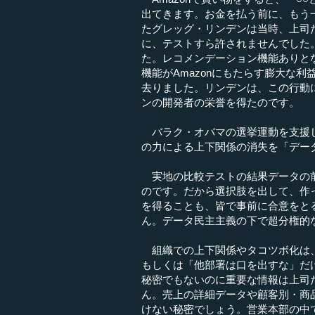
出てきます。お金を払う前に、もう
たグレッグ・リンデンは当時、上司
に、テストすら許されませんでした
た。レコメンデーション機能ありと
機能がAmazonにもたらす膨大な
去りました。リンデンは、この行動に
ンの開発者の栄誉を得たのです。
バラク・オバマの選挙運動を支援し
の力による上下関係の消失を「デー
実地の比較テストの結果データの前
のです。だから選択肢を出して、作
を得ることも、皆で事前に合意をと
ん。データ民主主義の下で超分権的
組織での上下関係やタコツボ化は、
もしくは「他部署は口を出すな」だ
秘密でもないのに重要な情報は上司
ん。売上の詳細データや顧客別・商
けない秘密でしょう。営業本部の中