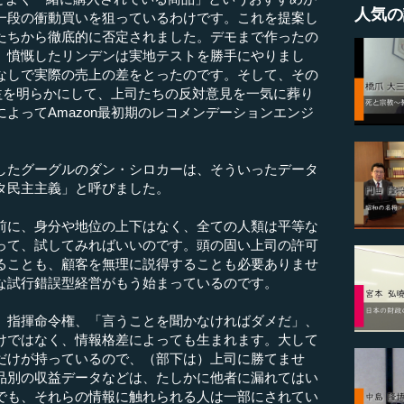
人気の
一段の衝動買いを狙っているわけです。これを提案し
たちから徹底的に否定されました。デモまで作ったの
。憤慨したリンデンは実地テストを勝手にやりまし
なしで実際の売上の差をとったのです。そして、その
利益を明らかにして、上司たちの反対意見を一気に葬り
よってAmazon最初期のレコメンデーションエンジ
たグーグルのダン・シロカーは、そういったデータ
タ民主主義」と呼びました。
に、身分や地位の上下はなく、全ての人類は平等な
って、試してみればいいのです。頭の固い上司の許可
ることも、顧客を無理に説得することも必要ありませ
な試行錯誤型経営がもう始まっているのです。
指揮命令権、「言うことを聞かなければダメだ」、
けではなく、情報格差によっても生まれます。大して
だけが持っているので、（部下は）上司に勝てませ
品別の収益データなどは、たしかに他者に漏れてはい
でも、それらの情報に触れられる人は一部にされてい