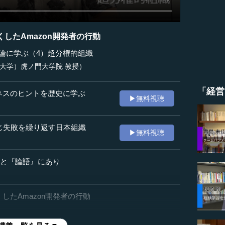
したAmazon開発者の行動
論に学ぶ（4）超分権的組織
業大学）虎ノ門大学院 教授）
「経営
ネスのヒントを歴史に学ぶ
▶無料視聴
同じ失敗を繰り返す日本組織
▶無料視聴
』と『論語』にあり
したAmazon開発者の行動