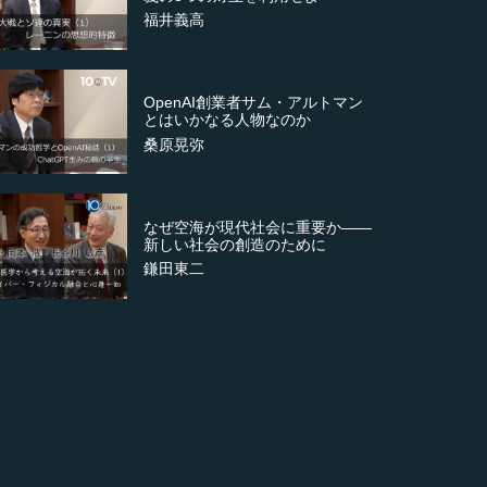
福井義高
OpenAI創業者サム・アルトマン
とはいかなる人物なのか
桑原晃弥
なぜ空海が現代社会に重要か――
新しい社会の創造のために
鎌田東二