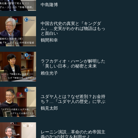
中島隆博
中国古代史の真実と『キングダ
ム』…史実がわかれば物語はもっ
と面白い
鶴間和幸
ラフカディオ・ハーンが解明した
「美しい日本」の秘密と未来
賴住光子
ユダヤ人とは？なぜ差別？お金持
ち？…『ユダヤ人の歴史』に学ぶ
鶴見太郎
レーニン演説…革命のため帝国主
義の3つの対立を利用せよ