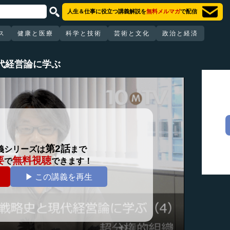
人生＆仕事に役立つ講義解説を
無料メルマガ
で配信
ス
健康と医療
科学と技術
芸術と文化
政治と経済
代経営論に学ぶ
第2話
義シリーズは
まで
要
無料視聴
で
できます！
▶ この講義を再生