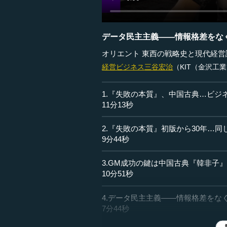
データ民主主義――情報格差をなく
オリエント 東西の戦略史と現代経営
経営ビジネス
三谷宏治
（KIT（金沢工
1.『失敗の本質』、中国古典…ビジ
11分13秒
2.『失敗の本質』初版から30年…
9分44秒
3.GM成功の鍵は中国古典『韓非子
10分51秒
4.データ民主主義――情報格差をなく
7分44秒