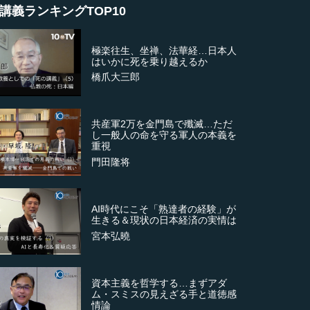
講義ランキングTOP10
極楽往生、坐禅、法華経…日本人
はいかに死を乗り越えるか
橋爪大三郎
共産軍2万を金門島で殲滅…ただ
し一般人の命を守る軍人の本義を
重視
門田隆将
AI時代にこそ「熟達者の経験」が
生きる＆現状の日本経済の実情は
宮本弘曉
資本主義を哲学する…まずアダ
ム・スミスの見えざる手と道徳感
情論