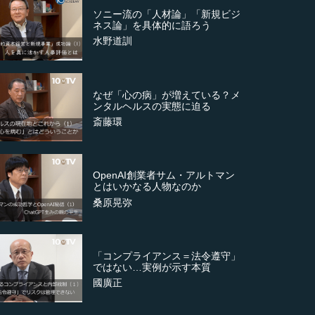
ソニー流の「人材論」「新規ビジ
ネス論」を具体的に語ろう
水野道訓
なぜ「心の病」が増えている？メ
ンタルヘルスの実態に迫る
斎藤環
OpenAI創業者サム・アルトマン
とはいかなる人物なのか
桑原晃弥
「コンプライアンス＝法令遵守」
ではない…実例が示す本質
國廣正