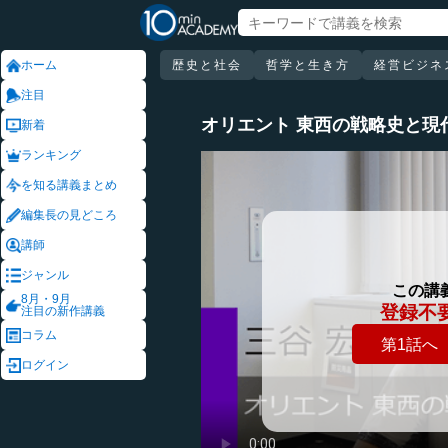
ホーム
歴史と社会
哲学と生き方
経営ビジネ
注目
オリエント 東西の戦略史と現
新着
ランキング
を知る講義まとめ
編集長の見どころ
講師
ジャンル
この講
8月・9月
登録不
注目の新作講義
コラム
第1話へ
ログイン