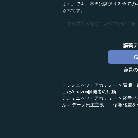
ます。でも、本当は関連する全ての
るのです。
サイボウズなど、いくつかの企業で
の...
講義
7
会員
テンミニッツ・アカデミー
講師一
したAmazon開発者の行動
テンミニッツ・アカデミー
経営ビ
ぶ
データ民主主義――情報格差をな